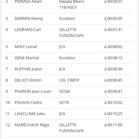
2
PIERZGA Adam
Gwada Bikers
à 00:04:51
118/ASCV
3
DARMIN Kenny
Excelsior
à 00:05:05
4
LEGRAND Carl
GILLETTE
à 00:07:31
FUSION/UVN
5
MINY Lionel
JCA
à 00:08:02
6
GENE Martial
Excelsior
à 00:08:12
7
RUFFINE Joann
JCA
à 00:08:39
8
DELIOT Dimitri
USL CRBTP
à 00:08:45
9
PHERON Jean-Louis
VCSM
à 00:09:47
10
POUVIN Cédric
VCTR
à 00:10:02
11
LANCLUME Jules
JCA
à 00:10:25
12
MARÉCHAUX Régis
GILLETTE
à 00:11:00
FUSION/UVN