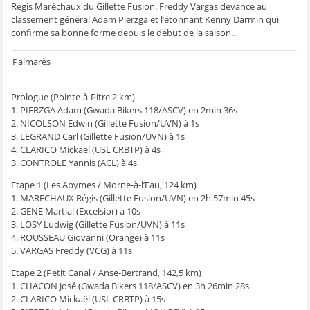
Régis Maréchaux du Gillette Fusion. Freddy Vargas devance au
ê
t
ê
e
f
t
r
t
)
e
classement général Adam Pierzga et l’étonnant Kenny Darmin qui
r
e
r
n
e
)
e
ê
confirme sa bonne forme depuis le début de la saison…
)
)
t
r
e
Palmarès
)
Prologue (Pointe-à-Pitre 2 km)
1. PIERZGA Adam (Gwada Bikers 118/ASCV) en 2min 36s
2. NICOLSON Edwin (Gillette Fusion/UVN) à 1s
3. LEGRAND Carl (Gillette Fusion/UVN) à 1s
4. CLARICO Mickaël (USL CRBTP) à 4s
3. CONTROLE Yannis (ACL) à 4s
Etape 1 (Les Abymes / Morne-à-l’Eau, 124 km)
1. MARECHAUX Régis (Gillette Fusion/UVN) en 2h 57min 45s
2. GENE Martial (Excelsior) à 10s
3. LOSY Ludwig (Gillette Fusion/UVN) à 11s
4. ROUSSEAU Giovanni (Orange) à 11s
5. VARGAS Freddy (VCG) à 11s
Etape 2 (Petit Canal / Anse-Bertrand, 142,5 km)
1. CHACON José (Gwada Bikers 118/ASCV) en 3h 26min 28s
2. CLARICO Mickaël (USL CRBTP) à 15s