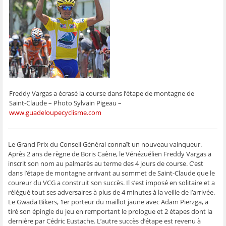
g
g
g
g
e
e
e
e
e
r
r
r
r
r
p
s
s
s
s
a
u
u
u
u
r
r
r
r
r
e
F
T
W
S
-
a
w
h
k
m
c
i
a
y
a
e
t
t
p
i
b
t
s
e
l
o
e
A
(
à
o
r
p
o
u
k
(
p
u
n
(
o
(
v
a
o
u
o
r
m
Freddy Vargas a écrasé la course dans l’étape de montagne de
u
v
u
e
i
Saint-Claude – Photo Sylvain Pigeau –
v
r
v
d
(
r
e
r
a
o
www.guadeloupecyclisme.com
e
d
e
n
u
d
a
d
s
v
a
n
a
u
r
n
s
n
n
e
s
u
s
e
d
Le Grand Prix du Conseil Général connaît un nouveau vainqueur.
u
n
u
n
a
n
e
n
o
n
Après 2 ans de règne de Boris Caène, le Vénézuélien Freddy Vargas a
e
n
e
u
s
inscrit son nom au palmarès au terme des 4 jours de course. C’est
n
o
n
v
u
o
u
o
e
n
dans l’étape de montagne arrivant au sommet de Saint-Claude que le
u
v
u
l
e
v
e
v
l
n
coureur du VCG a construit son succès. Il s’est imposé en solitaire et a
e
l
e
e
o
rélégué tout ses adversaires à plus de 4 minutes à la veille de l’arrivée.
l
l
l
f
u
l
e
l
e
v
Le Gwada Bikers, 1er porteur du maillot jaune avec Adam Pierzga, a
e
f
e
n
e
tiré son épingle du jeu en remportant le prologue et 2 étapes dont la
f
e
f
ê
l
e
n
e
t
l
dernière par Cédric Eustache. L’autre succès d’étape est revenu à
n
ê
n
r
e