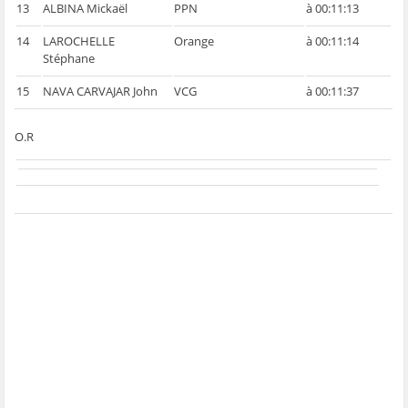
13
ALBINA Mickaël
PPN
à 00:11:13
14
LAROCHELLE
Orange
à 00:11:14
Stéphane
15
NAVA CARVAJAR John
VCG
à 00:11:37
O.R