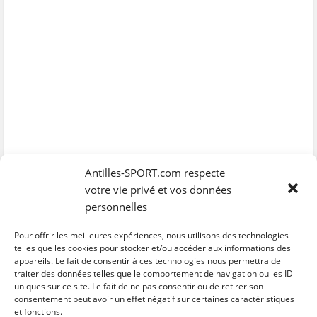
Antilles-SPORT.com respecte
votre vie privé et vos données
personnelles
Pour offrir les meilleures expériences, nous utilisons des technologies
telles que les cookies pour stocker et/ou accéder aux informations des
appareils. Le fait de consentir à ces technologies nous permettra de
traiter des données telles que le comportement de navigation ou les ID
uniques sur ce site. Le fait de ne pas consentir ou de retirer son
C
C
C
C
C
l
l
l
l
l
consentement peut avoir un effet négatif sur certaines caractéristiques
i
i
i
i
i
et fonctions.
q
q
q
q
q