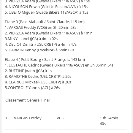
3. PIERZGA Adam (Gwada Bikers 118/ASCV) à 15s
4. NICOLSON Edwin (Gillette Fusion/UVN) à 15s
5. UBETO Miguel (Gwada Bikers 118/ASCV) à 15s
Etape 3 (Baie-Mahault / Saint-Claude, 115 km)
1. VARGAS Freddy (VCG) en 3h 20min 53s
2. PIERZGA Adam (Gwada Bikers 118/ASCV) à 1min
3.MINY Lionel (JCA) à 4min 02s
4. DELIOT Dimitri (USL CRBTP) à 4min 47s
5. DARMIN Kenny (Excelsior) à 5min 08s
Etape 4 ( Petit-Bourg / Saint-François, 143 km)
1. EUSTACHE Cédric (Gwada Bikers 118/ASCV) en 3h 35min 54s
2. RUFFINE Joann (JCA) à 1s
3. RAMOTHE Cédric (USL CRBTP) à 26s
4. CLARICO Mickaël (USL CRBTP) à 26s
5.CONTROLE Yannis (ACL) à 26s
Classement Général Final
1
VARGAS Freddy
VCG
13h 24min
40s