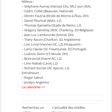
Milieux :
– Stéphane Auvray (Kansas City, MLS aux USA)
– Cédric Collet (Beauvais, National)
– Dimitri Fautrai (Etoile de Morne-à-l’Eau, DH)
– David Fleurival (Metz, L2)
– Thomas Gamiette (Stade de Reims, L2)
– Grégory Gendrey (ROC Charleroy, D3 Belgique)
– Jean-Luc Lambourde (Amical, DH)
– Thery Racon (Charlton, D2 Angleterre)
– Loïc Loval (Vannes OC, L2) Attaquants :
– Larry Clavier (SC Freamunde, D2 Portugal)
– Ludovic Gotin (CS Moule, DH)
– Brice Jovial (Havre AC, L2)
– Livio Nabab (Laval, L2)
– Richard Socrier (AC Ajaccio, L2)
Entraîneurs :
– Roger Salnot
– Jocelyn Angloma
Le calendrier >>
Recherchez un
L’actualité des Antilles-