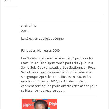
g
g
g
g
e
e
e
e
e
r
r
r
r
r
p
s
s
s
s
a
u
u
u
u
r
r
r
r
r
e
F
T
W
S
-
a
w
h
k
m
c
i
a
y
a
GOLD CUP
e
t
t
p
i
b
t
s
e
l
2011
o
e
A
(
à
o
r
p
o
u
k
(
p
u
n
La sélection guadeloupéenne
(
o
(
v
a
o
u
o
r
m
u
v
u
e
i
v
r
v
d
(
Faire aussi bien qu’en 2009
r
e
r
a
o
e
d
e
n
u
Les Gwada Boys s’envole ce samedi 4 juin pour les
d
a
d
s
v
a
n
a
u
r
Etats-Unis où ils disputeront à partir du 7 juin, leur
n
s
n
n
e
3ème Gold Cup consécutive. Le sélectionneur, Roger
s
u
s
e
d
u
n
u
n
a
Salnot, n’a eu qu’une semaine pour travailler avec
n
e
n
o
n
e
n
e
u
s
son groupe. Après les demi-finales en 2007 et les
n
o
n
v
u
quarts de finales en 2009, les Guadeloupéens
o
u
o
e
n
u
v
u
l
e
espèrent sortir d’une poule difficile cette année pour
v
e
v
l
n
se hisser de nouveau en quart.
e
l
e
e
o
l
l
l
f
u
l
e
l
e
v
e
f
e
n
e
f
e
f
ê
l
e
n
e
t
l
n
ê
n
r
e