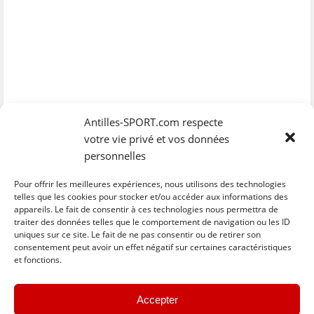
Antilles-SPORT.com respecte
votre vie privé et vos données
personnelles
Pour offrir les meilleures expériences, nous utilisons des technologies
telles que les cookies pour stocker et/ou accéder aux informations des
appareils. Le fait de consentir à ces technologies nous permettra de
traiter des données telles que le comportement de navigation ou les ID
uniques sur ce site. Le fait de ne pas consentir ou de retirer son
C
C
C
C
C
l
l
l
l
l
consentement peut avoir un effet négatif sur certaines caractéristiques
i
i
i
i
i
et fonctions.
q
q
q
q
q
u
u
u
u
u
e
e
e
e
e
z
z
z
z
z
« Previous
Next »
p
p
p
p
p
Accepter
o
o
o
o
o
u
u
u
u
u