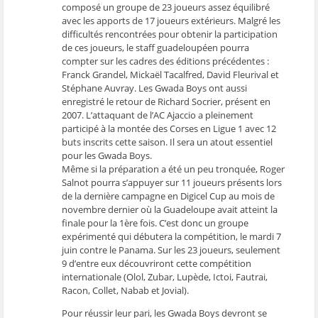
composé un groupe de 23 joueurs assez équilibré
avec les apports de 17 joueurs extérieurs. Malgré les
difficultés rencontrées pour obtenir la participation
de ces joueurs, le staff guadeloupéen pourra
compter sur les cadres des éditions précédentes :
Franck Grandel, Mickaël Tacalfred, David Fleurival et
Stéphane Auvray. Les Gwada Boys ont aussi
enregistré le retour de Richard Socrier, présent en
2007. L’attaquant de l’AC Ajaccio a pleinement
participé à la montée des Corses en Ligue 1 avec 12
buts inscrits cette saison. Il sera un atout essentiel
pour les Gwada Boys.
Même si la préparation a été un peu tronquée, Roger
Salnot pourra s’appuyer sur 11 joueurs présents lors
de la dernière campagne en Digicel Cup au mois de
novembre dernier où la Guadeloupe avait atteint la
finale pour la 1ère fois. C’est donc un groupe
expérimenté qui débutera la compétition, le mardi 7
juin contre le Panama. Sur les 23 joueurs, seulement
9 d’entre eux découvriront cette compétition
internationale (Olol, Zubar, Lupède, Ictoi, Fautrai,
Racon, Collet, Nabab et Jovial).
Pour réussir leur pari, les Gwada Boys devront se