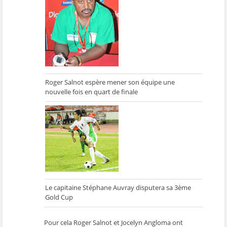
ê
t
ê
e
f
t
r
t
)
e
r
e
r
n
e
)
e
ê
)
)
t
r
e
)
Roger Salnot espère mener son équipe une
nouvelle fois en quart de finale
Le capitaine Stéphane Auvray disputera sa 3ème
Gold Cup
Pour cela Roger Salnot et Jocelyn Angloma ont