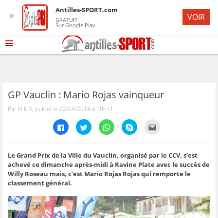
Antilles-SPORT.com
✕
VOIR
GRATUIT
Sur Google Play
GP Vauclin : Mario Rojas vainqueur
Par N.E.A, publié le 22/04/2018 à 10h11
C
C
C
C
C
l
l
l
l
l
i
i
i
i
i
q
q
q
q
q
u
u
u
u
u
e
e
e
e
e
Le Grand Prix de la Ville du Vauclin, organisé par le CCV, s’est
z
z
z
z
z
achevé ce dimanche après-midi à Ravine Plate avec le succès de
p
p
p
p
p
o
o
o
o
o
Willy Roseau mais, c’est Mario Rojas Rojas qui remporte le
u
u
u
u
u
classement général.
r
r
r
r
r
p
p
p
p
e
a
a
a
a
n
r
r
r
r
v
t
t
t
t
o
a
a
a
a
y