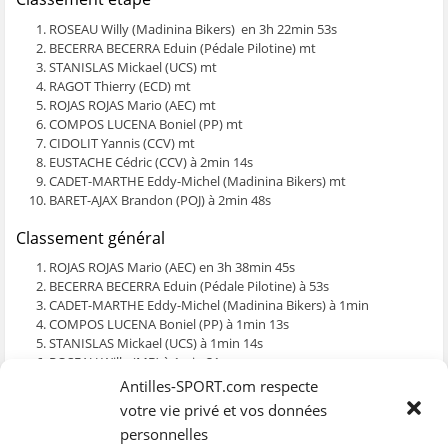
ê
t
ê
e
f
t
r
t
)
e
ROSEAU Willy (Madinina Bikers) en 3h 22min 53s
r
e
r
n
e
)
e
ê
BECERRA BECERRA Eduin (Pédale Pilotine) mt
)
)
t
STANISLAS Mickael (UCS) mt
r
e
RAGOT Thierry (ECD) mt
)
ROJAS ROJAS Mario (AEC) mt
COMPOS LUCENA Boniel (PP) mt
CIDOLIT Yannis (CCV) mt
EUSTACHE Cédric (CCV) à 2min 14s
CADET-MARTHE Eddy-Michel (Madinina Bikers) mt
BARET-AJAX Brandon (POJ) à 2min 48s
Classement général
ROJAS ROJAS Mario (AEC) en 3h 38min 45s
BECERRA BECERRA Eduin (Pédale Pilotine) à 53s
CADET-MARTHE Eddy-Michel (Madinina Bikers) à 1min
COMPOS LUCENA Boniel (PP) à 1min 13s
STANISLAS Mickael (UCS) à 1min 14s
ROSEAU Willy (MB) à 1min 31s
EUSTACHE Cédric (CCV) à 1min 32s
Antilles-SPORT.com respecte
RAGOT Thierry (ECD) à 2min 30s
votre vie privé et vos données
CIDOLIT Yannis (CCV) à 3min 25s
personnelles
BARET-AJAX Brandon (POJ) à 5min 02s