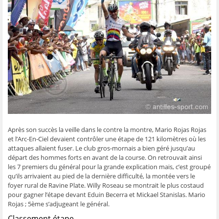
g
g
g
g
e
e
e
e
e
r
r
r
r
r
p
s
s
s
s
a
u
u
u
u
r
r
r
r
r
e
F
T
W
S
-
a
w
h
k
m
c
i
a
y
a
e
t
t
p
i
b
t
s
e
l
o
e
A
(
à
o
r
p
o
u
k
(
p
u
n
(
o
(
v
a
o
u
o
r
m
u
v
u
e
i
v
r
v
d
(
r
e
r
a
o
e
d
e
n
u
d
a
d
s
v
a
n
a
u
r
Après son succès la veille dans le contre la montre, Mario Rojas Rojas
n
s
n
n
e
s
u
s
e
d
et l’Arc-En-Ciel devaient contrôler une étape de 121 kilomètres où les
u
n
u
n
a
n
e
n
o
n
attaques allaient fuser. Le club gros-mornais a bien géré jusqu’au
e
n
e
u
s
départ des hommes forts en avant de la course. On retrouvait ainsi
n
o
n
v
u
o
u
o
e
n
les 7 premiers du général pour la grande explication mais, c’est groupé
u
v
u
l
e
qu’ils arrivaient au pied de la dernière difficulté, la montée vers le
v
e
v
l
n
e
l
e
e
o
foyer rural de Ravine Plate. Willy Roseau se montrait le plus costaud
l
l
l
f
u
pour gagner l’étape devant Eduin Becerra et Mickael Stanislas. Mario
l
e
l
e
v
e
f
e
n
e
Rojas ; 5ème s’adjugeant le général.
f
e
f
ê
l
e
n
e
t
l
Classement étape
n
ê
n
r
e