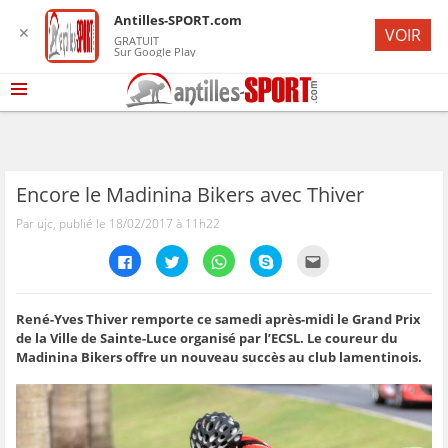
Antilles-SPORT.com
✕
VOIR
GRATUIT
Sur Google Play
Encore le Madinina Bikers avec Thiver
Par ujc, publié le 18/02/2017 à 11h22
C
C
C
C
C
l
l
l
l
l
i
i
i
i
i
q
q
q
q
q
u
u
u
u
u
e
e
e
e
e
René-Yves Thiver remporte ce samedi après-midi le Grand Prix
z
z
z
z
z
de la Ville de Sainte-Luce organisé par l’ECSL. Le coureur du
p
p
p
p
p
o
o
o
o
o
Madinina Bikers offre un nouveau succès au club lamentinois.
u
u
u
u
u
r
r
r
r
r
p
p
p
p
e
a
a
a
a
n
r
r
r
r
v
t
t
t
t
o
a
a
a
a
y