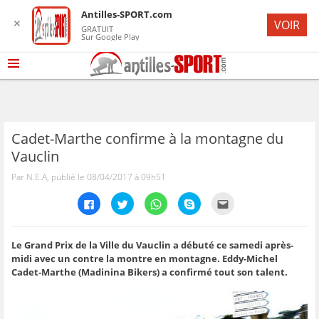
Antilles-SPORT.com
✕
VOIR
GRATUIT
Sur Google Play
Cadet-Marthe confirme à la montagne du
Vauclin
Par N.E.A, publié le 08/04/2017 à 09h51
C
C
C
C
C
l
l
l
l
l
i
i
i
i
i
q
q
q
q
q
u
u
u
u
u
e
e
e
e
e
Le Grand Prix de la Ville du Vauclin a débuté ce samedi après-
z
z
z
z
z
midi avec un contre la montre en montagne. Eddy-Michel
p
p
p
p
p
o
o
o
o
o
Cadet-Marthe (Madinina Bikers) a confirmé tout son talent.
u
u
u
u
u
r
r
r
r
r
p
p
p
p
e
a
a
a
a
n
r
r
r
r
v