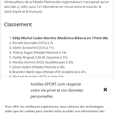
Vénézuéliens de la Pédale Pilotine (les organisateurs n’acceptait qu’un
e
n
e
t
l
n
ê
n
r
e
seul des 2, ndlr), aura 121 kilomètres en circuit entre le Vauclin, le
ê
t
ê
e
f
Saint-Esprit et le François.
t
r
t
)
e
r
e
r
n
e
)
e
ê
)
)
t
Classement
r
e
)
Eddy-Michel Cadet-Marthe (Madinina Bikers) en 17min 06s
Ronald Gonzales (UCS) à 7s
Cédric Eustache (CCV) à 11s
Thierry Ragot (Pédale Pilotine) à 14s
Teddy Ringuet (USLM, Guyane) à 31s
Nicolas Dumon (VCG, Guadeloupe) à 32s
Johan Gobin (Pédale Pilotine) à 36s
Brandon Baret-Ajax (Pédale d’Or Joséphine) à 41s
Mickael Stanislas (ECD) à 1min 02s
Kévin Largitte-Coppet (CCV) à 1min 05s
Antilles-SPORT.com respecte
Emile Demazy (UCS) à 1min 14s
votre vie privé et vos données
Mickael Laurent (UCS) à 1min 27s
Hervé Arcade (Madinina Bikers) à 1min 38s
personnelles
Christopher Hippolyte (Arc-En-Ciel) à 1min 43s
Gaetan Célior (ECD, junior) à 1min 53s
Pour offrir les meilleures expériences, nous utilisons des technologies
telles que les cookies pour stocker et/ou accéder aux informations des