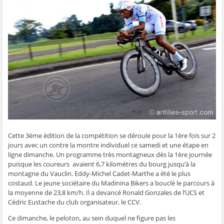
t
t
t
t
o
a
a
a
a
y
g
g
g
g
e
e
e
e
e
r
r
r
r
r
p
s
s
s
s
a
u
u
u
u
r
r
r
r
r
e
F
T
W
S
-
a
w
h
k
m
c
i
a
y
a
e
t
t
p
i
b
t
s
e
l
o
e
A
(
à
o
r
p
o
u
k
(
p
u
n
(
o
(
v
a
o
u
o
r
m
u
v
u
e
i
v
r
v
d
(
r
e
r
a
o
e
d
e
n
u
d
a
d
s
v
Cette 3ème édition de la compétition se déroule pour la 1ère fois sur 2
a
n
a
u
r
jours avec un contre la montre individuel ce samedi et une étape en
n
s
n
n
e
s
u
s
e
d
ligne dimanche. Un programme très montagneux dès la 1ère journée
u
n
u
n
a
n
e
n
o
n
puisque les coureurs avaient 6,7 kilomètres du bourg jusqu’à la
e
n
e
u
s
montagne du Vauclin. Eddy-Michel Cadet-Marthe a été le plus
n
o
n
v
u
o
u
o
e
n
costaud. Le jeune sociétaire du Madinina Bikers a bouclé le parcours à
u
v
u
l
e
la moyenne de 23,8 km/h. Il a devancé Ronald Gonzales de l’UCS et
v
e
v
l
n
e
l
e
e
o
Cédric Eustache du club organisateur, le CCV.
l
l
l
f
u
l
e
l
e
v
e
f
e
n
e
Ce dimanche, le peloton, au sein duquel ne figure pas les
f
e
f
ê
l