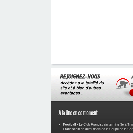
A la Une en ce moment
Football
-
Le Club Franciscain termine 3e à Tri
Franciscain en demi-finale de la Coupe de la Ca