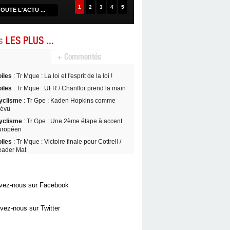
1
2
3
4
5
OUTE L'ACTU ...
es
LES PLUS ...
+ Commentés
oiles
: Tr Mque : La loi et l'esprit de la loi !
oiles
: Tr Mque : UFR / Chanflor prend la main
yclisme
: Tr Gpe : Kaden Hopkins comme
révu
yclisme
: Tr Gpe : Une 2ème étape à accent
uropéen
oiles
: Tr Mque : Victoire finale pour Cottrell /
eader Mat
vez-nous sur Facebook
vez-nous sur Twitter