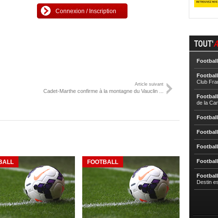
Connexion / Inscription
TOUT'
A
Football
Football
Club Fra
Article suivant
Cadet-Marthe confirme à la montagne du Vauclin ...
Football
de la Ca
Football
Football
Football
Football
BALL
FOOTBALL
Football
Destin e