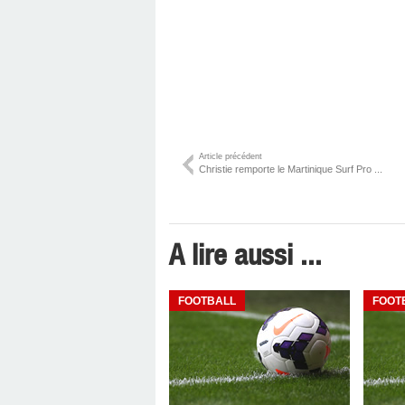
Article précédent
Christie remporte le Martinique Surf Pro ...
A lire aussi ...
FOOTBALL
FOOT