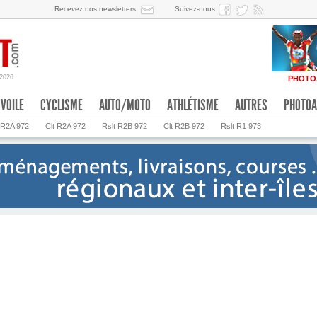
Recevez nos newsletters
Suivez-nous
/2026
PHOTO
VOILE
CYCLISME
AUTO/MOTO
ATHLÉTISME
AUTRES
PHOTOA
 R2A 972
Clt R2A 972
Rslt R2B 972
Clt R2B 972
Rslt R1 973