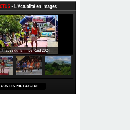
CTUS
- L'Actualité en images
Images du Tchimbe Raid 2024
TOUS LES PHOTOACTUS