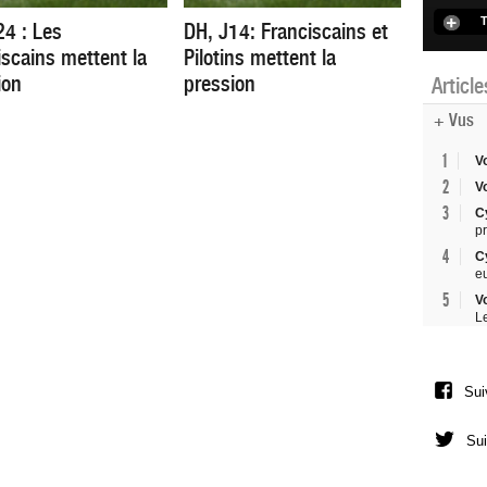
T
24 : Les
DH, J14: Franciscains et
iscains mettent la
Pilotins mettent la
ion
pression
Articl
+ Vus
1
V
2
V
3
C
p
4
C
e
5
V
L
Sui
Sui