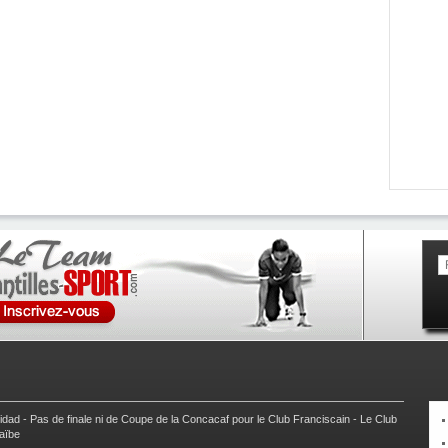
nidad
-
Pas de finale ni de Coupe de la Concacaf pour le Club Franciscain
-
Le Club
raïbe