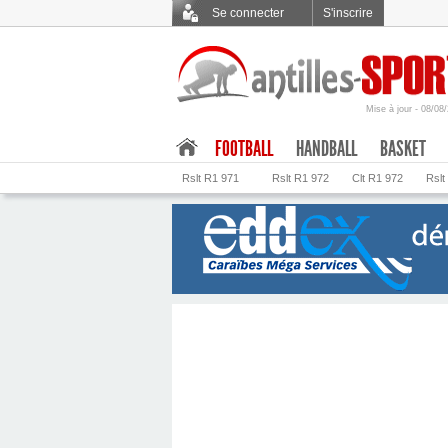
Se connecter
S'inscrire
Mise à jour - 08/08
.
FOOTBALL
HANDBALL
BASKET
Rslt R1 971
Rslt R1 972
Clt R1 972
Rslt