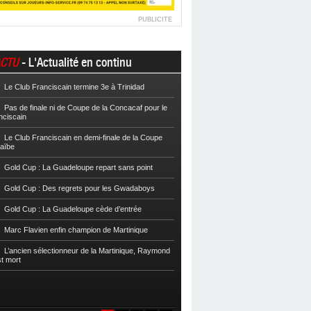
PUBLICITE
CTU
- L'Actualité en continu
Le Club Franciscain termine 3e à Trinidad
Football
Cpe VYV : Les Martiniquais 
Pas de finale ni de Coupe de la Concacaf pour le
Football
Cpe VYV : L’AS Gosier et le
nciscain
Football
La Coupe de Martinique dor
Le Club Franciscain en demi-finale de la Coupe
raïbe
Football
Reg 2 : L’AS Morne-des-Es
l’Inter Sainte-Anne, champion
Gold Cup : La Guadeloupe repart sans point
Football
Reg 1 972 : Le CS Case-Pilo
Gold Cup : Des regrets pour les Gwadaboys
Football
Reg 1 972 : Le RC Saint-J
Gold Cup : La Guadeloupe cède d’entrée
Football
Cpe Mque : Le RC Saint-Jos
Marc Flavien enfin champion de Martinique
Franciscain en finale
L’ancien sélectionneur de la Martinique, Raymond
Football
L’US Robert retrouve la Ré
st mort