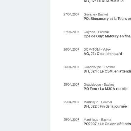
AG, J2: Le RCA fait la loi
27/04/2007
Guyane - Basket
PO: Sinnamary et la Tours e
27/04/2007
Guyane - Football
Cpe de Guy: Matoury en fina
26/04/2007
DOM-TOM - Volley
AG, J1: C’est bien parti
26/04/2007
Guadeloupe - Football
DH, J24 : Le CSM, en attendan
25/04/2007
Guadeloupe - Basket
P.O Fem : La MJCA recolle
25/04/2007
Martinique - Football
DH, J22 : Fin de la journée
25/04/2007
Martinique - Basket
PO2007 : Le Golden défendra