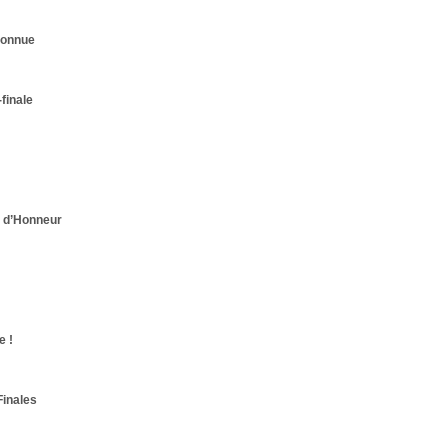
connue
finale
n d’Honneur
e !
Finales