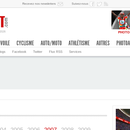
Recevez nos newsletters
Suivez-nous
/2026
PHOTO
VOILE
CYCLISME
AUTO/MOTO
ATHLÉTISME
AUTRES
PHOTOA
logs
Facebook
Twitter
Flux RSS
Services
04
2005
2006
2007
2008
2009