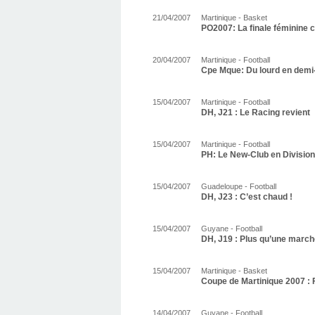
21/04/2007
Martinique - Basket
PO2007: La finale féminine 
20/04/2007
Martinique - Football
Cpe Mque: Du lourd en demi-
15/04/2007
Martinique - Football
DH, J21 : Le Racing revient
15/04/2007
Martinique - Football
PH: Le New-Club en Divisio
15/04/2007
Guadeloupe - Football
DH, J23 : C’est chaud !
15/04/2007
Guyane - Football
DH, J19 : Plus qu’une march
15/04/2007
Martinique - Basket
Coupe de Martinique 2007 : 
14/04/2007
Guyane - Football