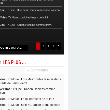
at
Voile, Tr Yoles
Tr Mque : Bon départ 
 Gpe
Tr Gpe : Une 2ème étape à accent européen
Cycl, T. Mque
Tr Mque : Le tour sans
 Yoles
Tr Mque : La loi et l’esprit de la loi !
et l’UC Hagenau
 Gpe
Tr Gpe : Kaden Hopkins comme prévu
Cycl, T. Mque
Tr Mque : 1ère victoir
Stefan Bennett
1
2
3
4
5
OUTE L'ACTU ...
es
LES PLUS ...
+ Commentés
oiles
: Tr Mque : Loïs Mas double la mise dans
 rade de Saint-Pierre
yclisme
: Tr Gpe : Kaden Hopkins comme
révu
oiles
: Tr Mque : La loi et l'esprit de la loi !
oiles
: Tr Mque : UFR / Chanflor prend la main