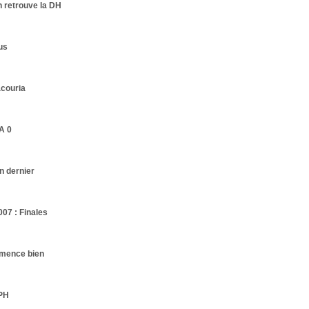
n retrouve la DH
us
acouria
A 0
n dernier
07 : Finales
mmence bien
 PH