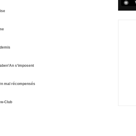
ise
me
 demis
aben’An s’imposent
oën mal récompensés
ew-Club