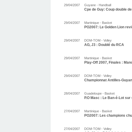
29/04/2007
Guyane - Handball
Cpe de Guy: Coup double de
29/04/2007
Martinique - Basket
PO2007: Le Golden Lion revi
29/04/2007
DOM-TOM - Volley
AG, J3 : Doublé du RCA
29/04/2007
Martinique - Basket
Play-Off 2007, Finales : Man
29/04/2007
DOM-TOM - Volley
Championnat Antilles-Guya
28/04/2007
Guadeloupe - Basket
P.O Masc : Le Ban-é-Lot sur
27/04/2007
Martinique - Basket
PO2007: Les champions chut
27/04/2007
DOM-TOM - Volley