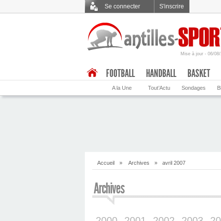
Se connecter
S'inscrire
Mise à jour - 06/08
.
FOOTBALL
HANDBALL
BASKET
A la Une
Tout’Actu
Sondages
B
Accueil
»
Archives
»
avril 2007
Archives
2000
2001
2002
2003
20