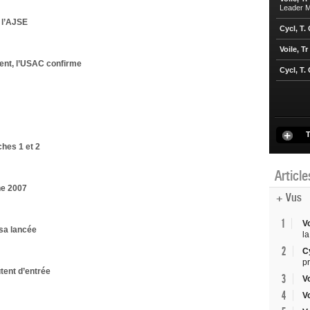
Leader M
 l’AJSE
Cycl, T.
Voile, Tr
ent, l’USAC confirme
Cycl, T.
T
ches 1 et 2
Articl
ne 2007
+ Vus
1
V
 sa lancée
la
2
C
p
ent d’entrée
3
V
4
V