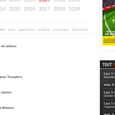
14
2015
2016
2017
2018
2019
illet
août
septembre
octobre
novembre
décembre
s de tableau
TOUT'
A
Cycl, T.
 pour Tremplin’s
Mamelle
Voile, Tr
es dames
Cycl, T.
Damien U
Cycl, T.
Capester
nt Matoury
Voile, Tr