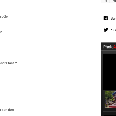
5
V
n pôle
Sui
Sui
le
Photo
A
t l’Etoile ?
 son titre