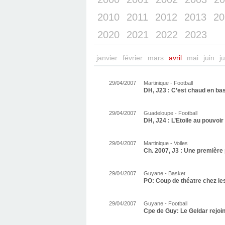
2010
2011
2012
2013
20
2020
2021
2022
2023
janvier
février
mars
avril
mai
juin
ju
29/04/2007
Martinique - Football
DH, J23 : C’est chaud en ba
29/04/2007
Guadeloupe - Football
DH, J24 : L’Etoile au pouvoir
29/04/2007
Martinique - Voiles
Ch. 2007, J3 : Une première
29/04/2007
Guyane - Basket
PO: Coup de théatre chez l
29/04/2007
Guyane - Football
Cpe de Guy: Le Geldar rejoi