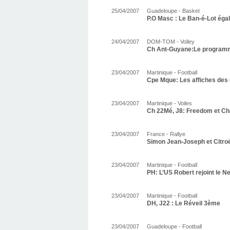
25/04/2007
Guadeloupe - Basket
P.O Masc : Le Ban-é-Lot égal
24/04/2007
DOM-TOM - Volley
Ch Ant-Guyane:Le program
23/04/2007
Martinique - Football
Cpe Mque: Les affiches des
23/04/2007
Martinique - Voiles
Ch 22Mé, J8: Freedom et Ch
23/04/2007
France - Rallye
Simon Jean-Joseph et Citr
23/04/2007
Martinique - Football
PH: L’US Robert rejoint le N
23/04/2007
Martinique - Football
DH, J22 : Le Réveil 3ème
23/04/2007
Guadeloupe - Football