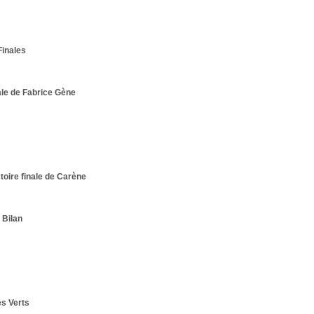
Finales
ale de Fabrice Gène
ctoire finale de Carène
 Bilan
es Verts