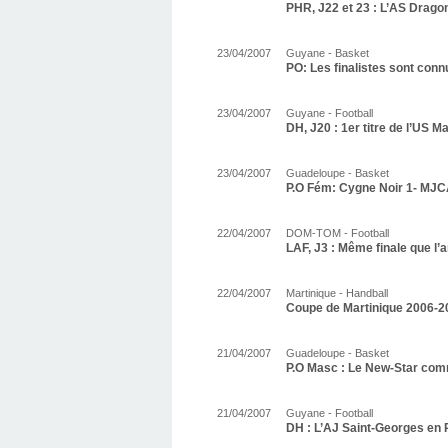
PHR, J22 et 23 : L’AS Drago
23/04/2007
Guyane - Basket
PO: Les finalistes sont conn
23/04/2007
Guyane - Football
DH, J20 : 1er titre de l’US M
23/04/2007
Guadeloupe - Basket
P.O Fém: Cygne Noir 1- MJC
22/04/2007
DOM-TOM - Football
LAF, J3 : Même finale que l’a
22/04/2007
Martinique - Handball
Coupe de Martinique 2006-20
21/04/2007
Guadeloupe - Basket
P.O Masc : Le New-Star co
21/04/2007
Guyane - Football
DH : L’AJ Saint-Georges en