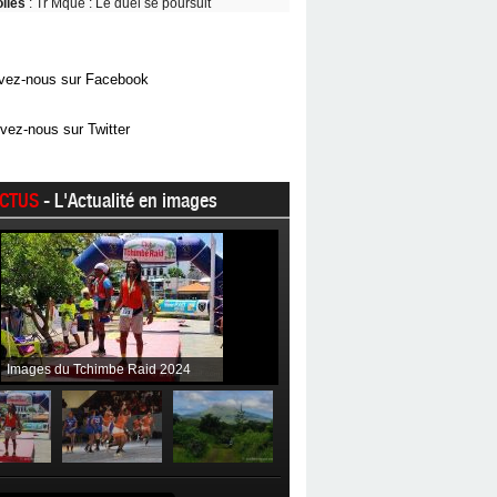
oiles
: Tr Mque : Le duel se poursuit
vez-nous sur Facebook
vez-nous sur Twitter
CTUS
- L'Actualité en images
Images du Tchimbe Raid 2024