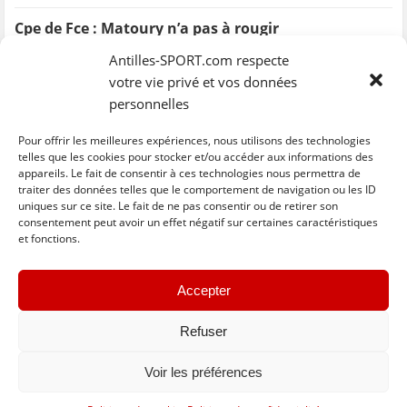
Cpe de Fce : Matoury n’a pas à rougir
Antilles-SPORT.com respecte
DH, 8e jnée : La JSVH, imperturbable
votre vie privé et vos données
personnelles
13ème Triathlon Karukera
Pour offrir les meilleures expériences, nous utilisons des technologies
telles que les cookies pour stocker et/ou accéder aux informations des
Les champions 2005 sont connus
appareils. Le fait de consentir à ces technologies nous permettra de
traiter des données telles que le comportement de navigation ou les ID
Ch, 10e manche : Cottrell à une semaine du titre
uniques sur ce site. Le fait de ne pas consentir ou de retirer son
consentement peut avoir un effet négatif sur certaines caractéristiques
et fonctions.
DH, 9e j : Le Club Colonial ne confirme pas
Cpe de Fce: YO FE’Y
Accepter
Refuser
«
Older
Voir les préférences
Basculer vers la version complète du site