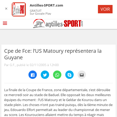
Antilles-SPORT.com
✕
VOIR
GRATUIT
Sur Google Play
Cpe de Fce: l’US Matoury représentera la
Guyane
Par G.F., publié le 02/11/2005 à 12h00
C
C
C
C
C
l
l
l
l
l
i
i
i
i
i
q
q
q
q
q
u
u
u
u
u
e
e
e
e
e
La finale de la Coupe de France, zone départementale, s’est déroulée
z
z
z
z
z
ce mercredi soir au stade de Baduel. Elle opposait les deux meilleures
p
p
p
p
p
o
o
o
o
o
équipes du moment : l’US Matoury et le Geldar de Kourou dans un
u
u
u
u
u
stade plein. Les choses n’ont pas trainé puisqu, dès la 6ème minute de
r
r
r
r
r
p
p
p
p
e
jeu, Edouardo Elfort permettait au leader du championnat de mener
a
a
a
a
n
r
r
r
r
v
au score. Les Kourouciens allaient mettre du temps à réagir mais