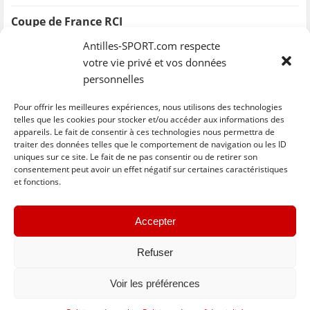
Coupe de France RCI
Antilles-SPORT.com respecte
L’USM remporte la Coupe de France
votre vie privé et vos données
personnelles
Coupe de France
Pour offrir les meilleures expériences, nous utilisons des technologies
telles que les cookies pour stocker et/ou accéder aux informations des
Golden Star et Golden Lion en finale du Challenge
appareils. Le fait de consentir à ces technologies nous permettra de
traiter des données telles que le comportement de navigation ou les ID
Arcade prêt pour le Championnat des DOM
uniques sur ce site. Le fait de ne pas consentir ou de retirer son
consentement peut avoir un effet négatif sur certaines caractéristiques
et fonctions.
Cospar remporte le Mémorial Jules Houllier
Nègre, Roi des Grands Fonds
Accepter
Refuser
«
Older
Voir les préférences
Basculer vers la version complète du site