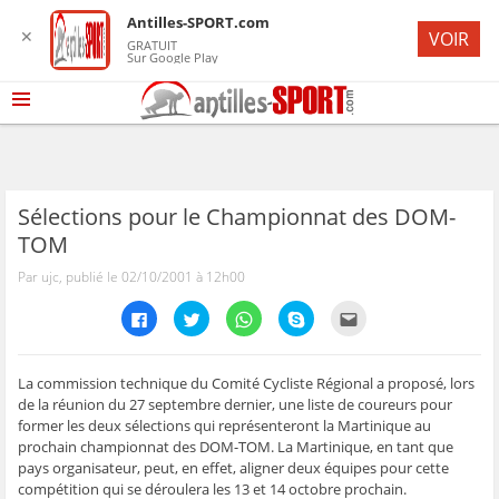
Antilles-SPORT.com
✕
VOIR
GRATUIT
Sur Google Play
Sélections pour le Championnat des DOM-
TOM
Par ujc, publié le 02/10/2001 à 12h00
C
C
C
C
C
l
l
l
l
l
i
i
i
i
i
q
q
q
q
q
u
u
u
u
u
e
e
e
e
e
La commission technique du Comité Cycliste Régional a proposé, lors
z
z
z
z
z
de la réunion du 27 septembre dernier, une liste de coureurs pour
p
p
p
p
p
o
o
o
o
o
former les deux sélections qui représenteront la Martinique au
u
u
u
u
u
prochain championnat des DOM-TOM. La Martinique, en tant que
r
r
r
r
r
p
p
p
p
e
pays organisateur, peut, en effet, aligner deux équipes pour cette
a
a
a
a
n
r
r
r
r
v
compétition qui se déroulera les 13 et 14 octobre prochain.