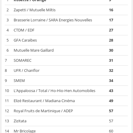
2
Zapetti / Mutuelle Miltis
16
3
Brasserie Lorraine / SARA Energies Nouvelles
17
4
CTDM / EDF
27
5
GFA Caraïbes
28
6
Mutuelle Mare Gaillard
30
7
SOMAREC
31
8
UFR / Chanflor
32
9
SMEM
34
10
L’Appaloosa / Total / Ho-Hio-Hen Automobiles
43
11
Elizé Restaurant / Madiana Cinéma
49
12
Royal Fruits de Martinique / ADEP
57
13
Zizitata
57
14
Mr Bricolage
60