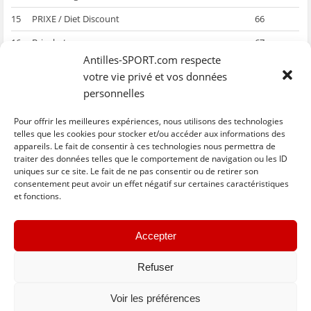
15
PRIXE / Diet Discount
66
16
Bricobat
67
Antilles-SPORT.com respecte
Barème :
votre vie privé et vos données
Absent 27 points ; Disqualification 23 points ; coulé 18 points ; Avarie
personnelles
18 points ; doublé consécutif -2 points
Pour offrir les meilleures expériences, nous utilisons des technologies
telles que les cookies pour stocker et/ou accéder aux informations des
appareils. Le fait de consentir à ces technologies nous permettra de
traiter des données telles que le comportement de navigation ou les ID
uniques sur ce site. Le fait de ne pas consentir ou de retirer son
C
C
C
C
C
l
l
l
l
l
consentement peut avoir un effet négatif sur certaines caractéristiques
i
i
i
i
i
et fonctions.
q
q
q
q
q
u
u
u
u
u
e
e
e
e
e
z
z
z
z
z
« Previous
Next »
p
p
p
p
p
Accepter
o
o
o
o
o
u
u
u
u
u
r
r
r
r
r
p
p
p
p
e
Refuser
a
a
a
a
n
r
r
r
r
v
t
t
t
t
o
Voir les préférences
a
a
a
a
y
g
g
g
g
e