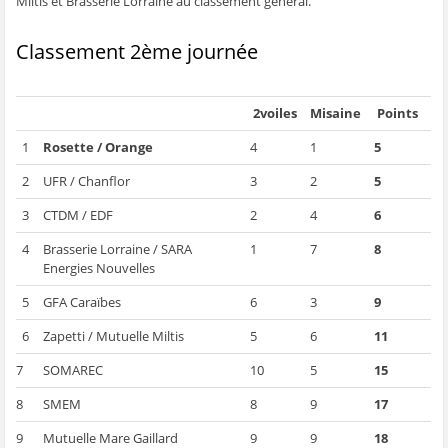
Miltis et Brasserie Lorraine au classement général.
ê
t
ê
e
f
t
r
t
)
e
r
e
r
n
e
)
e
ê
Classement 2ème journée
)
)
t
r
e
)
2voiles
Misaine
Points
1
Rosette / Orange
4
1
5
2
UFR / Chanflor
3
2
5
3
CTDM / EDF
2
4
6
4
Brasserie Lorraine / SARA
1
7
8
Energies Nouvelles
5
GFA Caraïbes
6
3
9
6
Zapetti / Mutuelle Miltis
5
6
11
7
SOMAREC
10
5
15
8
SMEM
8
9
17
9
Mutuelle Mare Gaillard
9
9
18