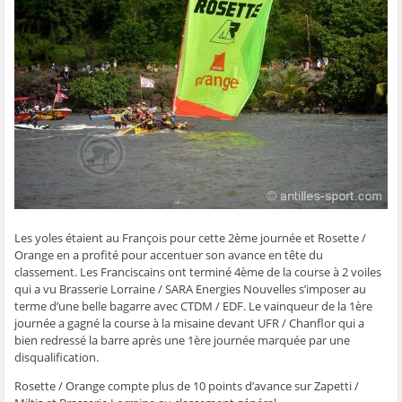
g
g
g
g
e
e
e
e
e
r
r
r
r
r
p
s
s
s
s
a
u
u
u
u
r
r
r
r
r
e
F
T
W
S
-
a
w
h
k
m
c
i
a
y
a
e
t
t
p
i
b
t
s
e
l
o
e
A
(
à
o
r
p
o
u
k
(
p
u
n
(
o
(
v
a
o
u
o
r
m
u
v
u
e
i
v
r
v
d
(
r
e
r
a
o
e
d
e
n
u
d
a
d
s
v
a
n
a
u
r
Les yoles étaient au François pour cette 2ème journée et Rosette /
n
s
n
n
e
s
u
s
e
d
Orange en a profité pour accentuer son avance en tête du
u
n
u
n
a
n
e
n
o
n
classement. Les Franciscains ont terminé 4ème de la course à 2 voiles
e
n
e
u
s
qui a vu Brasserie Lorraine / SARA Energies Nouvelles s’imposer au
n
o
n
v
u
o
u
o
e
n
terme d’une belle bagarre avec CTDM / EDF. Le vainqueur de la 1ère
u
v
u
l
e
journée a gagné la course à la misaine devant UFR / Chanflor qui a
v
e
v
l
n
e
l
e
e
o
bien redressé la barre après une 1ère journée marquée par une
l
l
l
f
u
disqualification.
l
e
l
e
v
e
f
e
n
e
f
e
f
ê
l
Rosette / Orange compte plus de 10 points d’avance sur Zapetti /
e
n
e
t
l
n
ê
n
r
e