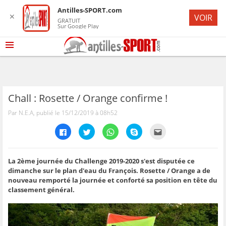
Antilles-SPORT.com
✕
VOIR
GRATUIT
Sur Google Play
Chall : Rosette / Orange confirme !
Par N.E.A, publié le 15/12/2019 à 08h52
C
C
C
C
C
l
l
l
l
l
i
i
i
i
i
q
q
q
q
q
u
u
u
u
u
e
e
e
e
e
La 2ème journée du Challenge 2019-2020 s'est disputée ce
z
z
z
z
z
dimanche sur le plan d'eau du François. Rosette / Orange a de
p
p
p
p
p
o
o
o
o
o
nouveau remporté la journée et conforté sa position en tête du
u
u
u
u
u
classement général.
r
r
r
r
r
p
p
p
p
e
a
a
a
a
n
r
r
r
r
v
t
t
t
t
o
a
a
a
a
y