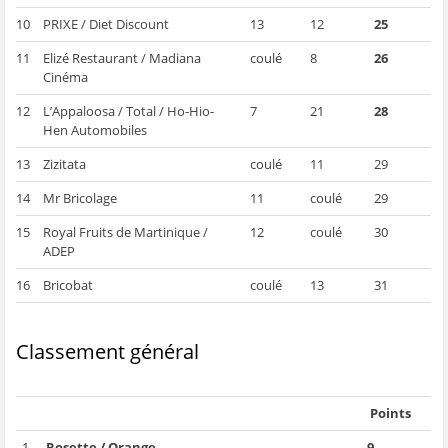
10
PRIXE / Diet Discount
13
12
25
11
Elizé Restaurant / Madiana
coulé
8
26
Cinéma
12
L’Appaloosa / Total / Ho-Hio-
7
21
28
Hen Automobiles
13
Zizitata
coulé
11
29
14
Mr Bricolage
11
coulé
29
15
Royal Fruits de Martinique /
12
coulé
30
ADEP
16
Bricobat
coulé
13
31
Classement général
Points
1
Rosette / Orange
9