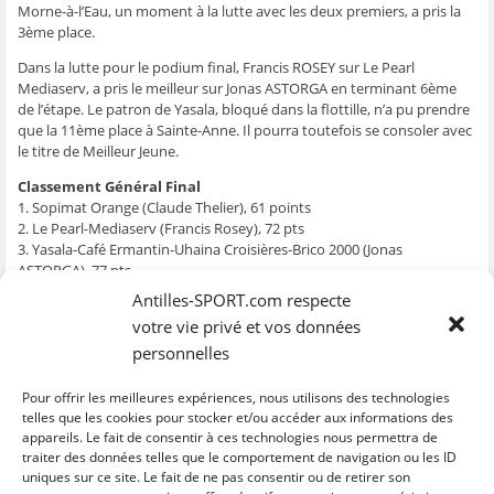
t
t
t
t
o
Morne-à-l’Eau, un moment à la lutte avec les deux premiers, a pris la
a
a
a
a
y
g
g
g
g
e
3ème place.
e
e
e
e
r
r
r
r
r
p
Dans la lutte pour le podium final, Francis ROSEY sur Le Pearl
s
s
s
s
a
u
u
u
u
r
Mediaserv, a pris le meilleur sur Jonas ASTORGA en terminant 6ème
r
r
r
r
e
F
T
W
S
-
de l’étape. Le patron de Yasala, bloqué dans la flottille, n’a pu prendre
a
w
h
k
m
que la 11ème place à Sainte-Anne. Il pourra toutefois se consoler avec
c
i
a
y
a
e
t
t
p
i
le titre de Meilleur Jeune.
b
t
s
e
l
o
e
A
(
à
Classement Général Final
o
r
p
o
u
k
(
p
u
n
1. Sopimat Orange (Claude Thelier), 61 points
(
o
(
v
a
o
u
o
r
m
2. Le Pearl-Mediaserv (Francis Rosey), 72 pts
u
v
u
e
i
3. Yasala-Café Ermantin-Uhaina Croisières-Brico 2000 (Jonas
v
r
v
d
(
r
e
r
a
o
ASTORGA), 77 pts
e
d
e
n
u
4. Navitour Voyages (Jean Forbin), 81 pts
d
a
d
s
v
Antilles-SPORT.com respecte
a
n
a
u
r
5. Nou la Osi 2-Ville de Baie Mahault et de Morne à l’Eau (Guillaume
n
s
n
n
e
votre vie privé et vos données
Aubert), 89 pts
s
u
s
e
d
u
n
u
n
a
personnelles
6. Xéria (Nicolas Perriet), 102 pts
n
e
n
o
n
e
n
e
u
s
7. La Nina-GRC (Carl Chipotel), 104 pts
n
o
n
v
u
8. Lésey Pasé-Soguadime-Schneider (Philippe Petit), 124 pts
Pour offrir les meilleures expériences, nous utilisons des technologies
o
u
o
e
n
u
v
u
l
e
9. Amour Sainte Rosien-L’Eleveur (Wilbon Marcelin), 126 pts
telles que les cookies pour stocker et/ou accéder aux informations des
v
e
v
l
n
appareils. Le fait de consentir à ces technologies nous permettra de
10. Iguavie Ergos (Daryl Garcon) 134 pts
e
l
e
e
o
l
l
l
f
u
traiter des données telles que le comportement de navigation ou les ID
l
e
l
e
v
uniques sur ce site. Le fait de ne pas consentir ou de retirer son
e
f
e
n
e
C
C
C
C
C
f
e
f
ê
l