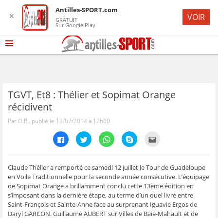
Antilles-SPORT.com
✕
VOIR
GRATUIT
Sur Google Play
TGVT, Et8 : Thélier et Sopimat Orange
récidivent
Par O.R., publié le 13/07/2014 à 12h00
C
C
C
C
C
l
l
l
l
l
i
i
i
i
i
q
q
q
q
q
u
u
u
u
u
e
e
e
e
e
Claude Thélier a remporté ce samedi 12 juillet le Tour de Guadeloupe
z
z
z
z
z
en Voile Traditionnelle pour la seconde année consécutive. L’équipage
p
p
p
p
p
o
o
o
o
o
de Sopimat Orange a brillamment conclu cette 13ème édition en
u
u
u
u
u
s’imposant dans la dernière étape, au terme d’un duel livré entre
r
r
r
r
r
p
p
p
p
e
Saint-François et Sainte-Anne face au surprenant Iguavie Ergos de
a
a
a
a
n
r
r
r
r
v
Daryl GARCON. Guillaume AUBERT sur Villes de Baie-Mahault et de