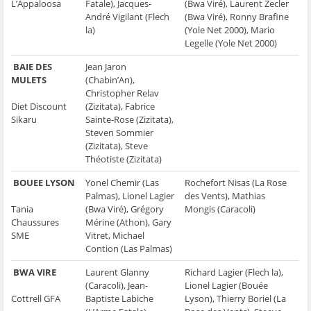
L’Appaloosa
Fatale), Jacques-
(Bwa Viré), Laurent Zecler
André Vigilant (Flech
(Bwa Viré), Ronny Brafine
la)
(Yole Net 2000), Mario
Legelle (Yole Net 2000)
BAIE DES
Jean Jaron
MULETS
(Chabin’An),
Christopher Relav
Diet Discount
(Zizitata), Fabrice
Sikaru
Sainte-Rose (Zizitata),
Steven Sommier
(Zizitata), Steve
Théotiste (Zizitata)
BOUEE LYSON
Yonel Chemir (Las
Rochefort Nisas (La Rose
Palmas), Lionel Lagier
des Vents), Mathias
Tania
(Bwa Viré), Grégory
Mongis (Caracoli)
Chaussures
Mérine (Athon), Gary
SME
Vitret, Michael
Contion (Las Palmas)
BWA VIRE
Laurent Glanny
Richard Lagier (Flech la),
(Caracoli), Jean-
Lionel Lagier (Bouée
Cottrell GFA
Baptiste Labiche
Lyson), Thierry Boriel (La