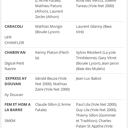
(L’Arme Fatale),
Rose des Vents), Steeve
Mathieu Pature
Tareau (Yole Net 2000)
(Athon), Laurent
Zecler (Athon)
CARACOLI
Mathias Mongis
Laurent Glanny (Bwa
(Bouée Lyson)
Viré)
UFR
CHANFLOR
CHABIN’AN
Kenny Platon (Flech
Sylvio Résident (La yole
la)
Trinitéenne), Gary Vitret
Digicel Petit
(Bouée Lyson), Jean Jaron
Navire
(Baie des Mulets)
EXPRESS AY
Gérald Beuze (Yole
Jean-Luc Babot
DOUVAN
Net 2000), Mathias
Zaire (Yole Net 2000)
Ay Douvan
FEM ET HOM A
Claude Sillon (L’Arme
Paul Lila (Yole Net 2000),
LA BARRE
Fatale)
Guy Lila (Yole Net 2000),
Thierry Sillon (Gommier
SMEM
et Tradition), Charles
Palain St Agathe (Yole