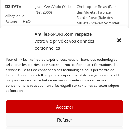
ZIZITATA
Jean-Yves Vado (Yole
Christopher Relav (Baie
Net 2000)
des Mulets), Fabrice
Village de la
Sainte-Rose (Baie des
Poterie – THEO
Mulets), Steven Sommier
BTP
(Baie des Mulets), Steve
Terrassement –
Antilles-SPORT.com respecte
Théotiste (Baie des
Boucherie
Mulets)
votre vie privé et vos données
Prudent
personnelles
Pour offrir les meilleures expériences, nous utilisons des technologies
telles que les cookies pour stocker et/ou accéder aux informations des
appareils. Le fait de consentir à ces technologies nous permettra de
traiter des données telles que le comportement de navigation ou les ID
uniques sur ce site. Le fait de ne pas consentir ou de retirer son
C
C
C
C
C
l
l
l
l
l
consentement peut avoir un effet négatif sur certaines caractéristiques
i
i
i
i
i
et fonctions.
q
q
q
q
q
u
u
u
u
u
e
e
e
e
e
z
z
z
z
z
« Previous
Next »
p
p
p
p
p
Accepter
o
o
o
o
o
u
u
u
u
u
r
r
r
r
r
p
p
p
p
e
Refuser
a
a
a
a
n
r
r
r
r
v