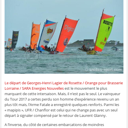
t
t
t
t
o
a
a
a
a
y
g
g
g
g
e
e
e
e
e
r
r
r
r
r
p
s
s
s
s
a
u
u
u
u
r
r
r
r
r
e
F
T
W
S
-
a
w
h
k
m
c
i
a
y
a
e
t
t
p
i
b
t
s
e
l
o
e
A
(
à
o
r
p
o
u
k
(
p
u
n
(
o
(
v
a
o
u
o
r
m
u
v
u
e
i
v
r
v
d
(
r
e
r
a
o
e
d
e
n
u
d
a
d
s
v
a
n
a
u
r
Le départ de Georges-Henri Lagier de Rosette / Orange pour Brasserie
n
s
n
n
e
s
u
s
e
d
Lorraine / SARA Energies Nouvelles
est le mouvement le plus
u
n
u
n
a
n
e
n
o
n
marquant de cette intersaison. Mais, il n’est pas le seul. Le vainqueur
e
n
e
u
s
du Tour 2017 a certes perdu son homme d’expérience revenu un an
n
o
n
v
u
o
u
o
e
n
plus tôt mais, l’Arme Fatale a enregistré quelques renforts. Parmi les
u
v
u
l
e
« mapipis », UFR / Chanflor est celui qui ne change pas avec un seul
v
e
v
l
n
e
l
e
e
o
départ à signaler compensé par le retour de Laurent Glanny.
l
l
l
f
u
l
e
l
e
v
e
f
e
n
e
A l’inverse, du côté de certaines embarcations de moindres
f
e
f
ê
l