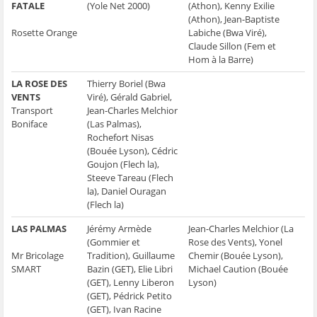
FATALE
(Yole Net 2000)
(Athon), Kenny Exilie
(Athon), Jean-Baptiste
Rosette Orange
Labiche (Bwa Viré),
Claude Sillon (Fem et
Hom à la Barre)
LA ROSE DES
Thierry Boriel (Bwa
VENTS
Viré), Gérald Gabriel,
Transport
Jean-Charles Melchior
Boniface
(Las Palmas),
Rochefort Nisas
(Bouée Lyson), Cédric
Goujon (Flech la),
Steeve Tareau (Flech
la), Daniel Ouragan
(Flech la)
LAS PALMAS
Jérémy Armède
Jean-Charles Melchior (La
(Gommier et
Rose des Vents), Yonel
Mr Bricolage
Tradition), Guillaume
Chemir (Bouée Lyson),
SMART
Bazin (GET), Elie Libri
Michael Caution (Bouée
(GET), Lenny Liberon
Lyson)
(GET), Pédrick Petito
(GET), Ivan Racine