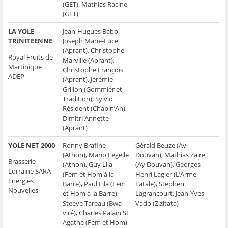
(GET), Mathias Racine
(GET)
LA YOLE
Jean-Hugues Babo,
TRINITEENNE
Joseph Marie-Luce
(Aprant), Christophe
Royal Fruits de
Marville (Aprant),
Martinique
Christophe François
ADEP
(Aprant), Jérémie
Grillon (Gommier et
Tradition), Sylvio
Résident (Chabin’An),
Dimitri Annette
(Aprant)
YOLE NET 2000
Ronny Brafine
Gérald Beuze (Ay
(Athon), Mario Legelle
Douvan), Mathias Zaire
Brasserie
(Athon), Guy Lila
(Ay Douvan), Georges-
Lorraine SARA
(Fem et Hom à la
Henri Lagier (L’Arme
Energies
Barre), Paul Lila (Fem
Fatale), Stephen
Nouvelles
et Hom à la Barre),
Lagrancourt, Jean-Yves
Steeve Tareau (Bwa
Vado (Zizitata)
viré), Charles Palain St
Agathe (Fem et Hom)