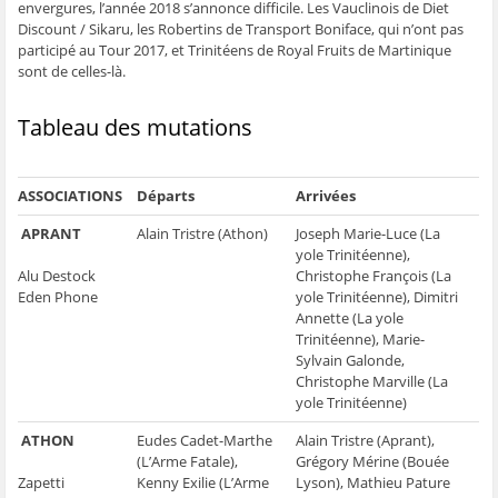
envergures, l’année 2018 s’annonce difficile. Les Vauclinois de Diet
e
n
e
t
l
n
ê
n
r
e
Discount / Sikaru, les Robertins de Transport Boniface, qui n’ont pas
ê
t
ê
e
f
participé au Tour 2017, et Trinitéens de Royal Fruits de Martinique
t
r
t
)
e
r
e
r
n
sont de celles-là.
e
)
e
ê
)
)
t
r
e
Tableau des mutations
)
ASSOCIATIONS
Départs
Arrivées
APRANT
Alain Tristre (Athon)
Joseph Marie-Luce (La
yole Trinitéenne),
Alu Destock
Christophe François (La
Eden Phone
yole Trinitéenne), Dimitri
Annette (La yole
Trinitéenne), Marie-
Sylvain Galonde,
Christophe Marville (La
yole Trinitéenne)
ATHON
Eudes Cadet-Marthe
Alain Tristre (Aprant),
(L’Arme Fatale),
Grégory Mérine (Bouée
Zapetti
Kenny Exilie (L’Arme
Lyson), Mathieu Pature