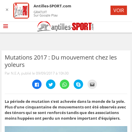
Antilles-SPORT.com
✕
VOIR
GRATUIT
Sur Google Play
Mutations 2017 : Du mouvement chez les
yoleurs
Par N.E.A, publié le 09/09/2017 à 10h30
C
C
C
C
C
l
l
l
l
l
i
i
i
i
i
q
q
q
q
q
u
u
u
u
u
e
e
e
e
e
La période de mutation s'est achevée dans la monde de la yole.
z
z
z
z
z
Plus d'une cinquantaine de mouvements ont été observés avec
p
p
p
p
p
o
o
o
o
o
des ténors qui se sont renforcés tandis que des associations
u
u
u
u
u
moins huppées ont perdu un nombre important d'équipiers.
r
r
r
r
r
p
p
p
p
e
a
a
a
a
n
r
r
r
r
v