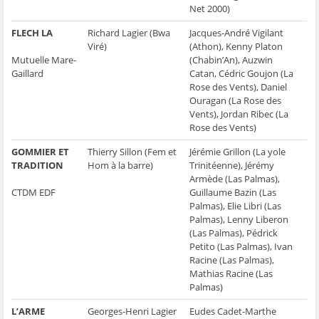
Net 2000)
FLECH LA
Richard Lagier (Bwa
Jacques-André Vigilant
Viré)
(Athon), Kenny Platon
Mutuelle Mare-
(Chabin’An), Auzwin
Gaillard
Catan, Cédric Goujon (La
Rose des Vents), Daniel
Ouragan (La Rose des
Vents), Jordan Ribec (La
Rose des Vents)
GOMMIER ET
Thierry Sillon (Fem et
Jérémie Grillon (La yole
TRADITION
Hom à la barre)
Trinitéenne), Jérémy
Armède (Las Palmas),
CTDM EDF
Guillaume Bazin (Las
Palmas), Elie Libri (Las
Palmas), Lenny Liberon
(Las Palmas), Pédrick
Petito (Las Palmas), Ivan
Racine (Las Palmas),
Mathias Racine (Las
Palmas)
L’ARME
Georges-Henri Lagier
Eudes Cadet-Marthe