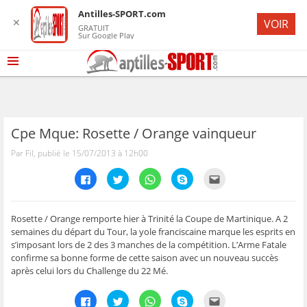
Antilles-SPORT.com
✕
VOIR
GRATUIT
Sur Google Play
Cpe Mque: Rosette / Orange vainqueur
Par Fil, publié le 15/07/2013 à 12h00
C
C
C
C
C
l
l
l
l
l
i
i
i
i
i
q
q
q
q
q
u
u
u
u
u
e
e
e
e
e
Rosette / Orange remporte hier à Trinité la Coupe de Martinique. A 2
z
z
z
z
z
semaines du départ du Tour, la yole franciscaine marque les esprits en
p
p
p
p
p
o
o
o
o
o
s’imposant lors de 2 des 3 manches de la compétition. L’Arme Fatale
u
u
u
u
u
confirme sa bonne forme de cette saison avec un nouveau succès
r
r
r
r
r
p
p
p
p
e
après celui lors du Challenge du 22 Mé.
a
a
a
a
n
r
r
r
r
v
t
t
t
t
o
C
C
C
C
C
a
a
a
a
y
l
l
l
l
l