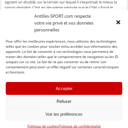
signant un doublé, sur le terrain sur lequel il s’exprimait le mieux la
ê
t
ê
e
f
t
r
t
)
e
saison dernière. C’est en deuxième période que le CSM a forcé le
r
e
r
n
verrou basse-terrien pour prendre les quatre points. Quatre points
e
)
e
ê
Antilles-SPORT.com respecte
)
)
t
qu’ont également collectés la Juventus qui s’est imposée à l’extérieur 2
r
votre vie privé et vos données
e
– 1 contre l’USBM ou le Phare, seul vainqueur à domicile 1 – 0 contre la
)
Gauloise. Deux matches nuls sont à noter, Siroco – Solidarité Scolaire
personnelles
(2 – 2) et Arsenal – AOG (0 – 0).
Pour offrir les meilleures expériences, nous utilisons des technologies
Résultats
telles que les cookies pour stocker et/ou accéder aux informations des
appareils. Le fait de consentir à ces technologies nous permettra de
traiter des données telles que le comportement de navigation ou les ID
uniques sur ce site. Le fait de ne pas consentir ou de retirer son
C
C
C
C
C
l
l
l
l
l
consentement peut avoir un effet négatif sur certaines caractéristiques
i
i
i
i
i
et fonctions.
q
q
q
q
q
u
u
u
u
u
e
e
e
e
e
z
z
z
z
z
« Previous
Next »
p
p
p
p
p
Accepter
o
o
o
o
o
u
u
u
u
u
r
r
r
r
r
p
p
p
p
e
Refuser
a
a
a
a
n
r
r
r
r
v
t
t
t
t
o
Voir les préférences
a
a
a
a
y
g
g
g
g
e
e
e
e
e
r
Basculer vers la version complète du site
r
r
r
r
p
Politique de cookies
Politique de confidentialité