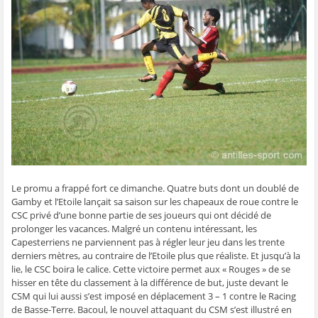
g
g
g
g
e
e
e
e
e
r
r
r
r
r
p
s
s
s
s
a
u
u
u
u
r
r
r
r
r
e
F
T
W
S
-
a
w
h
k
m
c
i
a
y
a
e
t
t
p
i
b
t
s
e
l
o
e
A
(
à
o
r
p
o
u
k
(
p
u
n
(
o
(
v
a
o
u
o
r
m
u
v
u
e
i
v
r
v
d
(
r
e
r
a
o
e
d
e
n
u
d
a
d
s
v
a
n
a
u
r
Le promu a frappé fort ce dimanche. Quatre buts dont un doublé de
n
s
n
n
e
s
u
s
e
d
Gamby et l’Etoile lançait sa saison sur les chapeaux de roue contre le
u
n
u
n
a
n
e
n
o
n
CSC privé d’une bonne partie de ses joueurs qui ont décidé de
e
n
e
u
s
prolonger les vacances. Malgré un contenu intéressant, les
n
o
n
v
u
o
u
o
e
n
Capesterriens ne parviennent pas à régler leur jeu dans les trente
u
v
u
l
e
derniers mètres, au contraire de l’Etoile plus que réaliste. Et jusqu’à la
v
e
v
l
n
e
l
e
e
o
lie, le CSC boira le calice. Cette victoire permet aux « Rouges » de se
l
l
l
f
u
hisser en tête du classement à la différence de but, juste devant le
l
e
l
e
v
e
f
e
n
e
CSM qui lui aussi s’est imposé en déplacement 3 – 1 contre le Racing
f
e
f
ê
l
e
n
e
t
l
de Basse-Terre. Bacoul, le nouvel attaquant du CSM s’est illustré en
n
ê
n
r
e