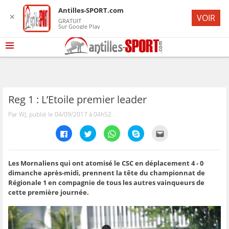
Antilles-SPORT.com
✕
VOIR
GRATUIT
Sur Google Play
Reg 1 : L’Etoile premier leader
Par WJ, publié le 04/09/2017 à 04h52
C
C
C
C
C
l
l
l
l
l
i
i
i
i
i
q
q
q
q
q
u
u
u
u
u
e
e
e
e
e
Les Mornaliens qui ont atomisé le CSC en déplacement 4 - 0
z
z
z
z
z
dimanche après-midi, prennent la tête du championnat de
p
p
p
p
p
o
o
o
o
o
Régionale 1 en compagnie de tous les autres vainqueurs de
u
u
u
u
u
cette première journée.
r
r
r
r
r
p
p
p
p
e
a
a
a
a
n
r
r
r
r
v
t
t
t
t
o
a
a
a
a
y