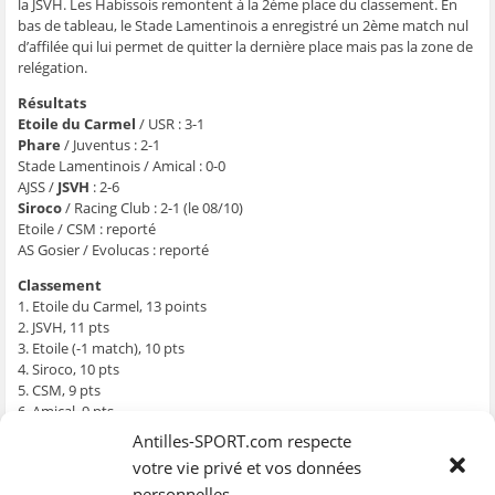
g
g
g
g
e
la JSVH. Les Habissois remontent à la 2ème place du classement. En
e
e
e
e
r
bas de tableau, le Stade Lamentinois a enregistré un 2ème match nul
r
r
r
r
p
s
s
s
s
a
d’affilée qui lui permet de quitter la dernière place mais pas la zone de
u
u
u
u
r
relégation.
r
r
r
r
e
F
T
W
S
-
a
w
h
k
m
Résultats
c
i
a
y
a
e
t
t
p
i
Etoile du Carmel
/ USR : 3-1
b
t
s
e
l
Phare
/ Juventus : 2-1
o
e
A
(
à
o
r
p
o
u
Stade Lamentinois / Amical : 0-0
k
(
p
u
n
AJSS /
JSVH
: 2-6
(
o
(
v
a
o
u
o
r
m
Siroco
/ Racing Club : 2-1 (le 08/10)
u
v
u
e
i
v
r
v
d
(
Etoile / CSM : reporté
r
e
r
a
o
AS Gosier / Evolucas : reporté
e
d
e
n
u
d
a
d
s
v
a
n
a
u
r
Classement
n
s
n
n
e
1. Etoile du Carmel, 13 points
s
u
s
e
d
u
n
u
n
a
2. JSVH, 11 pts
n
e
n
o
n
e
n
e
u
s
3. Etoile (-1 match), 10 pts
n
o
n
v
u
4. Siroco, 10 pts
o
u
o
e
n
u
v
u
l
e
5. CSM, 9 pts
v
e
v
l
n
6. Amical, 9 pts
e
l
e
e
o
l
l
l
f
u
7. Juventus, 9 pts
Antilles-SPORT.com respecte
l
e
l
e
v
e
f
e
n
e
8. AJSS (-1m), 9 pts
votre vie privé et vos données
f
e
f
ê
l
9. Phare, 8 pts
e
n
e
t
l
personnelles
n
ê
n
r
e