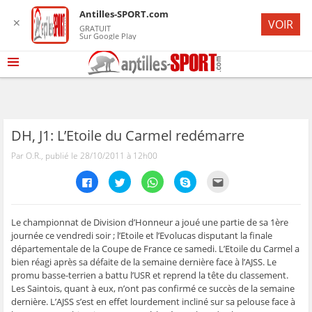
Antilles-SPORT.com
✕
VOIR
GRATUIT
Sur Google Play
DH, J1: L’Etoile du Carmel redémarre
Par O.R., publié le 28/10/2011 à 12h00
C
C
C
C
C
l
l
l
l
l
i
i
i
i
i
q
q
q
q
q
u
u
u
u
u
e
e
e
e
e
Le championnat de Division d’Honneur a joué une partie de sa 1ère
z
z
z
z
z
journée ce vendredi soir ; l’Etoile et l’Evolucas disputant la finale
p
p
p
p
p
o
o
o
o
o
départementale de la Coupe de France ce samedi. L’Etoile du Carmel a
u
u
u
u
u
bien réagi après sa défaite de la semaine dernière face à l’AJSS. Le
r
r
r
r
r
p
p
p
p
e
promu basse-terrien a battu l’USR et reprend la tête du classement.
a
a
a
a
n
r
r
r
r
v
Les Saintois, quant à eux, n’ont pas confirmé ce succès de la semaine
t
t
t
t
o
dernière. L’AJSS s’est en effet lourdement incliné sur sa pelouse face à
a
a
a
a
y