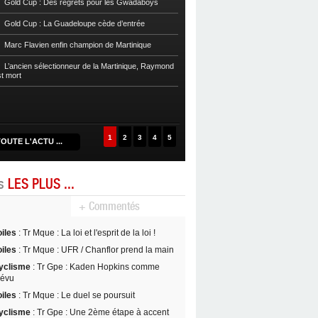
Gold Cup : Des regrets pour les Gwadaboys
Football
Reg 1 972 : Le RC Saint-J
Gold Cup : La Guadeloupe cède d’entrée
Football
Cpe Mque : Le RC Saint-Jos
Marc Flavien enfin champion de Martinique
Franciscain en finale
L’ancien sélectionneur de la Martinique, Raymond
Football
L’US Robert retrouve la Ré
st mort
1
2
3
4
5
OUTE L'ACTU ...
es
LES PLUS ...
+ Commentés
oiles
: Tr Mque : La loi et l'esprit de la loi !
oiles
: Tr Mque : UFR / Chanflor prend la main
yclisme
: Tr Gpe : Kaden Hopkins comme
révu
oiles
: Tr Mque : Le duel se poursuit
yclisme
: Tr Gpe : Une 2ème étape à accent