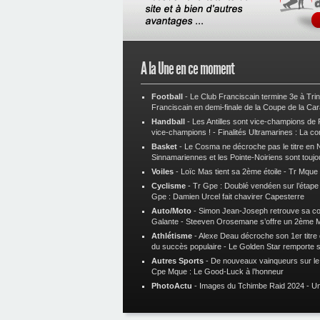
A la Une en ce moment
Football
-
Le Club Franciscain termine 3e à Tri
Franciscain en demi-finale de la Coupe de la Ca
Handball
-
Les Antilles sont vice-champions de
vice-champions !
-
Finalités Ultramarines : La co
Basket
-
Le Cosma ne décroche pas le titre en N
Sinnamariennes et les Pointe-Noiriens sont toujo
Voiles
-
Loïc Mas tient sa 2ème étoile
-
Tr Mque :
Cyclisme
-
Tr Gpe : Doublé vendéen sur l’étap
Gpe : Damien Urcel fait chavirer Capesterre
Auto/Moto
-
Simon Jean-Joseph retrouve sa 
Galante
-
Steeven Orosemane s’offre un 2ème 
Athlétisme
-
Alexe Deau décroche son 1er titre
du succès populaire
-
Le Golden Star remporte 
Autres Sports
-
De nouveaux vainqueurs sur le t
Cpe Mque : Le Good-Luck à l’honneur
PhotoActu
-
Images du Tchimbe Raid 2024
-
Un