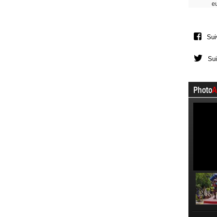
e
Sui
Sui
Photo
A