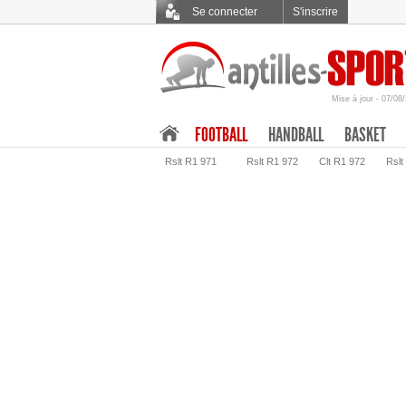
Se connecter
S'inscrire
Mise à jour - 07/08
.
FOOTBALL
HANDBALL
BASKET
Rslt R1 971
Rslt R1 972
Clt R1 972
Rslt