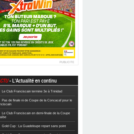
PUBLICITE
CTU
- L'Actualité en continu
Le Club Franciscain termine 3e à Trinidad
Football
Cpe VYV : Les Martiniquais 
Pas de finale ni de Coupe de la Concacaf pour le
Football
Cpe VYV : L’AS Gosier et le
nciscain
Football
La Coupe de Martinique dor
Le Club Franciscain en demi-finale de la Coupe
raïbe
Football
Reg 2 : L’AS Morne-des-Es
l’Inter Sainte-Anne, champion
Gold Cup : La Guadeloupe repart sans point
Football
Reg 1 972 : Le CS Case-Pilo