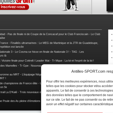
nidad
-
Pas de finale ni de Coupe de la Concacaf pour le Club Franciscain
-
Le Club
raïbe
 France
-
Finalités ultramarines : Le MEG de Martinique et la JTR de Guadeloupe,
mpétition est lancée
ationale 3
-
Le Cosma se hisse en finale de Nationale 3 !
-
TAG : Les
urs là
 Victoire finale pour Cottrell / Leader Mat
-
Tr Mque : La loi et l’esprit de la loi !
e des Mamelles
-
Tr Gpe : Nouveau changement de leader, Damien Urcel out
-
Tr
Antilles-SPORT.com respe
couronne au MRT
-
L’équipage Nègre – Gérard remporte le 9e rallye du Pays Marie-
MRT !
Pour offrir les meilleures expériences, nous util
 de championne de France élite
-
Un semi marathon sous le signe de la chaleur et
telles que les cookies pour stocker et/ou accéde
son 5k
appareils. Le fait de consentir à ces technologies
rail La D’Kalé
-
Trois nouveaux et un habitué au palmarès du Trail des Trésors
-
des données telles que le comportement de navi
sur ce site. Le fait de ne pas consentir ou de re
e Poule des As pleine d’émotions !
-
Images de la Woulib 113 X-Trem
avoir un effet négatif sur certaines caractéristique