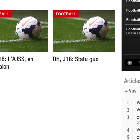
Football
Football
BALL
FOOTBALL
Football
Football
Destin e
18: L’AJSS, en
DH, J16: Statu quo
T
pion
Articl
+ Vus
1
V
2
V
3
C
p
4
V
5
C