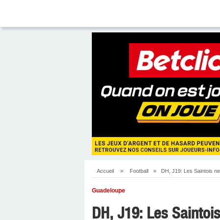
Accueil
»
Football
»
DH, J19: Les Saintois ne
Guadeloupe
DH, J19: Les Saintois