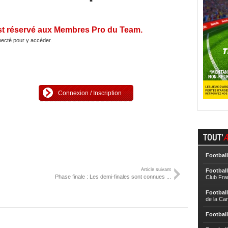
st réservé aux Membres Pro du Team.
ecté pour y accéder.
Connexion / Inscription
TOUT'
A
Football
Article suivant
Football
Phase finale : Les demi-finales sont connues ...
Club Fra
Football
de la Ca
Football