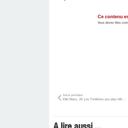
Ce contenu e
Vous devez êtes conn
Article précédent
Elite Masc, J8: Les Trinitéens aux play-offs ...
A lire aussi ...