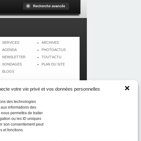
Recherche avancée
SERVICES
ARCHIVES
AGENDA
PHOTOACTUS
NEWSLETTER
TOUT'ACTU
SONDAGES
PLAN DU SITE
BLOGS
cte votre vie privé et vos données personnelles
isons des technologies
r aux informations des
 nous permettra de traiter
gation ou les ID uniques
tirer son consentement peut
s et fonctions.