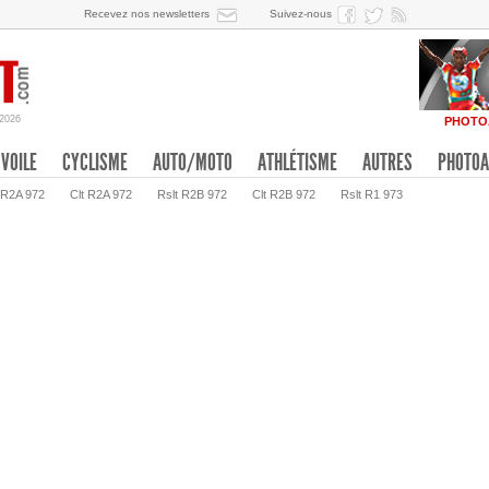
Recevez nos newsletters
Suivez-nous
/2026
PHOTO
VOILE
CYCLISME
AUTO/MOTO
ATHLÉTISME
AUTRES
PHOTOA
 R2A 972
Clt R2A 972
Rslt R2B 972
Clt R2B 972
Rslt R1 973