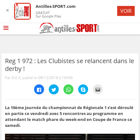
Antilles-SPORT.com
✕
VOIR
GRATUIT
Sur Google Play
Reg 1 972 : Les Clubistes se relancent dans le
derby !
Par N.E.A, publié le 08/12/2018 à 10h06
C
C
C
C
C
l
l
l
l
l
i
i
i
i
i
q
q
q
q
q
u
u
u
u
u
e
e
e
e
e
La 10ème journée du championnat de Régionale 1 s’est déroulé
z
z
z
z
z
en partie ce vendredi avec 5 rencontres au programme en
p
p
p
p
p
o
o
o
o
o
attendant le match phare du week-end en Coupe de France ce
u
u
u
u
u
samedi.
r
r
r
r
r
p
p
p
p
e
a
a
a
a
n
r
r
r
r
v