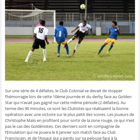
t
t
t
t
o
a
a
a
a
y
g
g
g
g
e
e
e
e
e
r
r
r
r
r
p
s
s
s
s
a
u
u
u
u
r
r
r
r
r
e
F
T
W
S
-
a
w
h
k
m
c
i
a
y
a
e
t
t
p
i
b
t
s
e
l
o
e
A
(
à
o
r
p
o
u
k
(
p
u
n
(
o
(
v
a
o
u
o
r
m
u
v
u
e
i
v
r
v
d
(
r
e
r
a
o
e
d
e
n
u
d
a
d
s
v
a
n
a
u
r
Sur une série de 4 défaites, le Club Colonial se devait de stopper
n
s
n
n
e
s
u
s
e
d
l’hémorragie lors de cette 10ème journée et du derby face au Golden
u
n
u
n
a
n
e
n
o
n
Star qui n’avait pas gagné sur cette même période (2 défaites). Au
e
n
e
u
s
terme des 90 minutes, ce sont les Clubistes qui réalisaient la bonne
n
o
n
v
u
o
u
o
e
n
opération avec une victoire sur le plus petit des scores. Les joueurs de
u
v
u
l
e
Christophe Malo en profitent pour sortir de la zone rouge, ce qui n’est
v
e
v
l
n
e
l
e
e
o
pas le cas des Goldénistes. Ces derniers sont en compagnie de
l
l
l
f
u
l’Emulation qui ne jouera le 6 janvier son match face au Club
l
e
l
e
v
e
f
e
n
e
Franciscain, et de l’Assaut qui a perdu sur sa pelouse face à la
f
e
f
ê
l