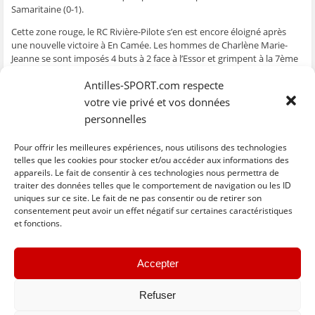
e
n
e
t
l
Samaritaine (0-1).
n
ê
n
r
e
ê
t
ê
e
f
Cette zone rouge, le RC Rivière-Pilote s’en est encore éloigné après
t
r
t
)
e
r
e
r
n
une nouvelle victoire à En Camée. Les hommes de Charlène Marie-
e
)
e
ê
Jeanne se sont imposés 4 buts à 2 face à l’Essor et grimpent à la 7ème
)
)
t
r
place d’un classement dominé par le Golden Lion. Les Joséphins ont
e
)
Antilles-SPORT.com respecte
battu le New-Star (2-0) et prennent la tête du championnat en
attendant la rencontre en retard de la 6ème journée entre le Club
votre vie privé et vos données
Franciscain et l’US Robert ce dimanche.
personnelles
Résultats
Pour offrir les meilleures expériences, nous utilisons des technologies
Classement
telles que les cookies pour stocker et/ou accéder aux informations des
appareils. Le fait de consentir à ces technologies nous permettra de
traiter des données telles que le comportement de navigation ou les ID
uniques sur ce site. Le fait de ne pas consentir ou de retirer son
C
C
C
C
C
l
l
l
l
l
consentement peut avoir un effet négatif sur certaines caractéristiques
i
i
i
i
i
et fonctions.
q
q
q
q
q
u
u
u
u
u
e
e
e
e
e
z
z
z
z
z
« Previous
Next »
p
p
p
p
p
Accepter
o
o
o
o
o
u
u
u
u
u
r
r
r
r
r
p
p
p
p
e
Refuser
a
a
a
a
n
r
r
r
r
v