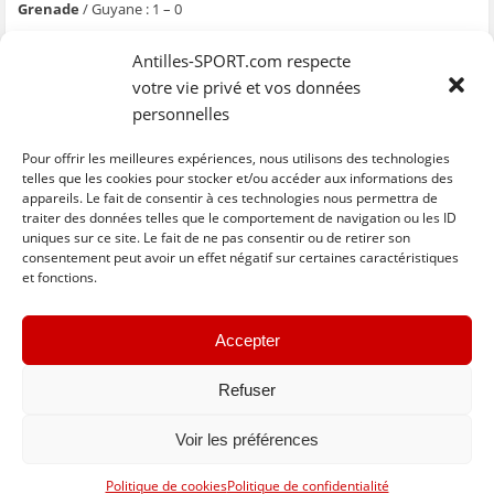
Grenade
/ Guyane : 1 – 0
Le 14/11
Antilles-SPORT.com respecte
Saint-Kitts / Grenade
votre vie privé et vos données
Belize / Guyane
personnelles
Le 17/11
Grenade / Belize
Pour offrir les meilleures expériences, nous utilisons des technologies
Guyane / Saint-Kitts
telles que les cookies pour stocker et/ou accéder aux informations des
appareils. Le fait de consentir à ces technologies nous permettra de
traiter des données telles que le comportement de navigation ou les ID
uniques sur ce site. Le fait de ne pas consentir ou de retirer son
C
C
C
C
C
l
l
l
l
l
consentement peut avoir un effet négatif sur certaines caractéristiques
i
i
i
i
i
et fonctions.
q
q
q
q
q
u
u
u
u
u
e
e
e
e
e
z
z
z
z
z
« Previous
Next »
p
p
p
p
p
Accepter
o
o
o
o
o
u
u
u
u
u
r
r
r
r
r
p
p
p
p
e
Refuser
a
a
a
a
n
r
r
r
r
v
t
t
t
t
o
Voir les préférences
a
a
a
a
y
g
g
g
g
e
e
e
e
e
r
Basculer vers la version complète du site
r
r
r
r
p
Politique de cookies
Politique de confidentialité