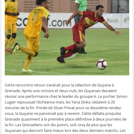
g
g
g
g
e
e
e
e
e
r
r
r
r
r
p
s
s
s
s
a
u
u
u
u
r
r
r
r
r
e
F
T
W
S
-
a
w
h
k
m
c
i
a
y
a
e
t
t
p
i
b
t
s
e
l
o
e
A
(
à
o
r
p
o
u
k
(
p
u
n
(
o
(
v
a
o
u
o
r
m
u
v
u
e
i
v
r
v
d
(
r
e
r
a
o
e
d
e
n
u
d
a
d
s
v
a
n
a
u
r
n
s
n
n
e
s
u
s
e
d
Cette rencontre retour s’avérait pour la sélection de Guyane à
u
n
u
n
a
n
e
n
o
n
Grenade. Après une victoire et deux nuls, les Guyanais devaient
e
n
e
u
s
réussir une performance chez le leader du groupe A. Le portier Simon
n
o
n
v
u
o
u
o
e
n
Lugier repoussait l’échéance mais, les Yana Doko cédaient à 20
u
v
u
l
e
minutes de la fin. Privée de Sloan Privat pour ce deuxième rendez-
v
e
v
l
n
e
l
e
e
o
vous, la Guyane ne parvenait pas à revenir. Cette défaite propulse
l
l
l
f
u
Grenade quasiment à la première place définitive à deux journées de
l
e
l
e
v
e
f
e
n
e
la fin. Les Grenadiens ont dix points, soit cinq de plus que les
f
e
f
ê
l
e
n
e
t
l
Guyanais qui devront faire mieux lors des deux derniers matchs. Les
n
ê
n
r
e