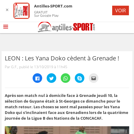
Antilles-SPORT.com
✕
VOIR
GRATUIT
Sur Google Play
LEON : Les Yana Doko cèdent à Grenade !
Par G.F., publié le 13/10/2019 à 11h45
C
C
C
C
C
l
l
l
l
l
i
i
i
i
i
q
q
q
q
q
u
u
u
u
u
e
e
e
e
e
Après son match nul à domicile face à Grenade jeudi 10, la
z
z
z
z
z
sélection de Guyane était à St-Georges ce dimanche pour le
p
p
p
p
p
o
o
o
o
o
match retour. Les choses se sont mal passées pour les Yana
u
u
u
u
u
Doko qui s'inclinaient face aux Grenadiens lors de la quatrième
r
r
r
r
r
p
p
p
p
e
journée de la Ligue B des Nations de la CONCACAF.
a
a
a
a
n
r
r
r
r
v
t
t
t
t
o
a
a
a
a
y