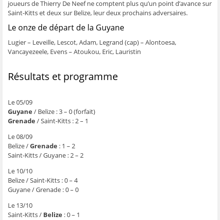
joueurs de Thierry De Neef ne comptent plus qu’un point d’avance sur
ê
t
ê
e
f
t
r
t
)
e
Saint-Kitts et deux sur Belize, leur deux prochains adversaires.
r
e
r
n
e
)
e
ê
Le onze de départ de la Guyane
)
)
t
r
e
Lugier – Leveille, Lescot, Adam, Legrand (cap) – Alontoesa,
)
Vancayezeele, Evens – Atoukou, Eric, Lauristin
Résultats et programme
Le 05/09
Guyane
/ Belize : 3 – 0 (forfait)
Grenade
/ Saint-Kitts : 2 – 1
Le 08/09
Belize /
Grenade
: 1 – 2
Saint-Kitts / Guyane : 2 – 2
Le 10/10
Belize / Saint-Kitts : 0 – 4
Guyane / Grenade : 0 – 0
Le 13/10
Saint-Kitts /
Belize
: 0 – 1