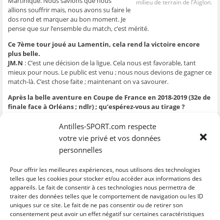
Martinique. Nous savions que nous
milieu de terrain de l’Aiglon.
ê
t
ê
e
f
allions souffrir mais, nous avons su faire le
t
r
t
)
e
r
e
r
n
dos rond et marquer au bon moment. Je
e
)
e
ê
pense que sur l’ensemble du match, c’est mérité.
)
)
t
r
e
Ce 7ème tour joué au Lamentin, cela rend la victoire encore
)
plus belle.
JM.N
: C’est une décision de la ligue. Cela nous est favorable, tant
mieux pour nous. Le public est venu ; nous nous devions de gagner ce
match-là. C’est chose faite ; maintenant on va savourer.
Après la belle aventure en Coupe de France en 2018-2019 (32e de
finale face à Orléans ; ndlr) ; qu’espérez-vous au tirage ?
JM.N
: J’ai parlé à mes coéquipiers de cette aventure-là. Elle était
magnifique et je crois qu’ils en ont pris conscience. Donc nous nous
Antilles-SPORT.com respecte
sommes battus aujourd’hui pour essayer de revivre cet exploit de
votre vie privé et vos données
jouer un 32ème de finale de Coupe de France. Mais, nous allons
personnelles
d’abord nous concentrer sur le championnat et nous verrons au
moment voulu ce que nous a réservé le tirage de façon à représenter
Pour offrir les meilleures expériences, nous utilisons des technologies
au mieux la Martinique et le Lamentin.
telles que les cookies pour stocker et/ou accéder aux informations des
appareils. Le fait de consentir à ces technologies nous permettra de
traiter des données telles que le comportement de navigation ou les ID
uniques sur ce site. Le fait de ne pas consentir ou de retirer son
C
C
C
C
C
l
l
l
l
l
consentement peut avoir un effet négatif sur certaines caractéristiques
i
i
i
i
i