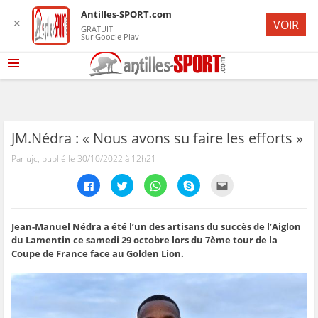
Antilles-SPORT.com
✕
VOIR
GRATUIT
Sur Google Play
JM.Nédra : « Nous avons su faire les efforts »
Par ujc, publié le 30/10/2022 à 12h21
C
C
C
C
C
l
l
l
l
l
i
i
i
i
i
q
q
q
q
q
u
u
u
u
u
e
e
e
e
e
Jean-Manuel Nédra a été l’un des artisans du succès de l’Aiglon
z
z
z
z
z
du Lamentin ce samedi 29 octobre lors du 7ème tour de la
p
p
p
p
p
o
o
o
o
o
Coupe de France face au Golden Lion.
u
u
u
u
u
r
r
r
r
r
p
p
p
p
e
a
a
a
a
n
r
r
r
r
v
t
t
t
t
o
a
a
a
a
y