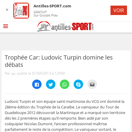
Antilles-SPORT.com
✕
VOIR
GRATUIT
Sur Google Play
Trophée Car: Ludovic Turpin domine les
débats
Par ujc, publié le 01/04/2013 à 12h00
C
C
C
C
C
l
l
l
l
l
i
i
i
i
i
q
q
q
q
q
u
u
u
u
u
e
e
e
e
e
Ludovic Turpin et son équipe saint-martinoise du VCG ont dominé la
z
z
z
z
z
28ème édition du Trophée de la Caraïbe. Le vainqueur du Tour de
p
p
p
p
p
o
o
o
o
o
Guadeloupe 2012 découvrait la Martinique et a marqué son territoire
u
u
u
u
u
dès les 2 premières étapes qu’il remporte. Bien aidé par son
r
r
r
r
r
p
p
p
p
e
coéquipier Nicolas Dumont, l’ancien professionnel maîtrise
a
a
a
a
n
r
r
r
r
v
parfaitement le reste de la compétition. Le vainqueur sortant, le