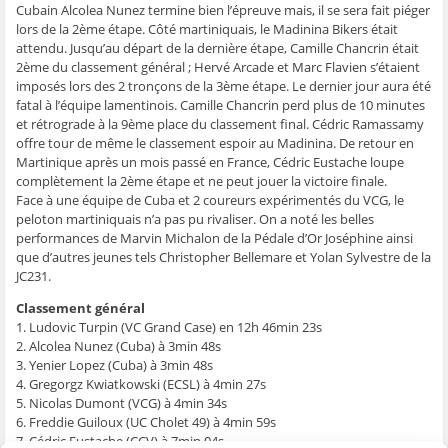
t
t
t
t
o
Cubain Alcolea Nunez termine bien l’épreuve mais, il se sera fait piéger
a
a
a
a
y
g
g
g
g
e
lors de la 2ème étape. Côté martiniquais, le Madinina Bikers était
e
e
e
e
r
attendu. Jusqu’au départ de la dernière étape, Camille Chancrin était
r
r
r
r
p
s
s
s
s
a
2ème du classement général ; Hervé Arcade et Marc Flavien s’étaient
u
u
u
u
r
imposés lors des 2 tronçons de la 3ème étape. Le dernier jour aura été
r
r
r
r
e
F
T
W
S
-
fatal à l’équipe lamentinois. Camille Chancrin perd plus de 10 minutes
a
w
h
k
m
c
i
a
y
a
et rétrograde à la 9ème place du classement final. Cédric Ramassamy
e
t
t
p
i
offre tour de même le classement espoir au Madinina. De retour en
b
t
s
e
l
o
e
A
(
à
Martinique après un mois passé en France, Cédric Eustache loupe
o
r
p
o
u
complètement la 2ème étape et ne peut jouer la victoire finale.
k
(
p
u
n
(
o
(
v
a
Face à une équipe de Cuba et 2 coureurs expérimentés du VCG, le
o
u
o
r
m
u
v
u
e
i
peloton martiniquais n’a pas pu rivaliser. On a noté les belles
v
r
v
d
(
performances de Marvin Michalon de la Pédale d’Or Joséphine ainsi
r
e
r
a
o
e
d
e
n
u
que d’autres jeunes tels Christopher Bellemare et Yolan Sylvestre de la
d
a
d
s
v
JC231.
a
n
a
u
r
n
s
n
n
e
s
u
s
e
d
Classement général
u
n
u
n
a
n
e
n
o
n
1. Ludovic Turpin (VC Grand Case) en 12h 46min 23s
e
n
e
u
s
2. Alcolea Nunez (Cuba) à 3min 48s
n
o
n
v
u
o
u
o
e
n
3. Yenier Lopez (Cuba) à 3min 48s
u
v
u
l
e
4. Gregorgz Kwiatkowski (ECSL) à 4min 27s
v
e
v
l
n
e
l
e
e
o
5. Nicolas Dumont (VCG) à 4min 34s
l
l
l
f
u
6. Freddie Guiloux (UC Cholet 49) à 4min 59s
l
e
l
e
v
e
f
e
n
e
7. Cédric Eustache (CCV) à 7min 04s
f
e
f
ê
l