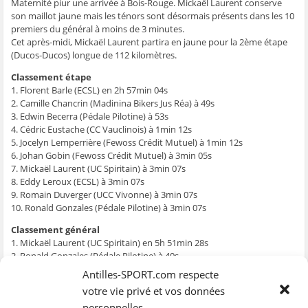
g
g
g
g
e
Maternité piur une arrivée à Bois-Rouge. Mickaël Laurent conserve
e
e
e
e
r
son maillot jaune mais les ténors sont désormais présents dans les 10
r
r
r
r
p
s
s
s
s
a
premiers du général à moins de 3 minutes.
u
u
u
u
r
Cet après-midi, Mickaël Laurent partira en jaune pour la 2ème étape
r
r
r
r
e
F
T
W
S
-
(Ducos-Ducos) longue de 112 kilomètres.
a
w
h
k
m
c
i
a
y
a
e
t
t
p
i
Classement étape
b
t
s
e
l
1. Florent Barle (ECSL) en 2h 57min 04s
o
e
A
(
à
o
r
p
o
u
2. Camille Chancrin (Madinina Bikers Jus Réa) à 49s
k
(
p
u
n
3. Edwin Becerra (Pédale Pilotine) à 53s
(
o
(
v
a
o
u
o
r
m
4. Cédric Eustache (CC Vauclinois) à 1min 12s
u
v
u
e
i
v
r
v
d
(
5. Jocelyn Lemperrière (Fewoss Crédit Mutuel) à 1min 12s
r
e
r
a
o
6. Johan Gobin (Fewoss Crédit Mutuel) à 3min 05s
e
d
e
n
u
d
a
d
s
v
7. Mickaël Laurent (UC Spiritain) à 3min 07s
a
n
a
u
r
8. Eddy Leroux (ECSL) à 3min 07s
n
s
n
n
e
s
u
s
e
d
9. Romain Duverger (UCC Vivonne) à 3min 07s
u
n
u
n
a
n
e
n
o
n
10. Ronald Gonzales (Pédale Pilotine) à 3min 07s
e
n
e
u
s
n
o
n
v
u
Classement général
o
u
o
e
n
u
v
u
l
e
1. Mickaël Laurent (UC Spiritain) en 5h 51min 28s
v
e
v
l
n
2. Ronald Gonzales (Pédale Pilotine) à 40s
e
l
e
e
o
l
l
l
f
u
3. Johan Gobin (Fewoss Crédit Mutuel) à 43s
Antilles-SPORT.com respecte
l
e
l
e
v
e
f
e
n
e
4. Camille Chancrin (Madinina Bikers Jus Réa) à 1min 27s
votre vie privé et vos données
f
e
f
ê
l
5. Thierry Ragot (USF) à 1min 32s
e
n
e
t
l
personnelles
n
ê
n
r
e