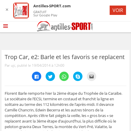
Antilles-SPORT.com
✕
VOIR
GRATUIT
Sur Google Play
Trop Car, e2: Barle et les favoris se replacent
Par ujc, publié le 19/04/2014 à 12h00
C
C
C
C
C
l
l
l
l
l
i
i
i
i
i
q
q
q
q
q
u
u
u
u
u
e
e
e
e
e
Florent Barle remporte hier la 2ème étape du Trophée de la Caraïbe.
z
z
z
z
z
Le sociétaire de l’ECSL termine en costaud et franchit la ligne en
p
p
p
p
p
o
o
o
o
o
solitaire au terme des 112 kilomètres de l’après-midi. Il devance
u
u
u
u
u
Camille Chancrin, Edwin Becerra et les autres ténors de la
r
r
r
r
r
p
p
p
p
e
compétition. Après s’être fait piégés la veille, les « gros bras » se
a
a
a
a
n
r
r
r
r
v
replacent avant la 3ème étape d’aujourd’hui, la plus difficile où le
t
t
t
t
o
peloton gravira Deux Terres, la montée du Vert-Pré, Valatte, la
a
a
a
a
y