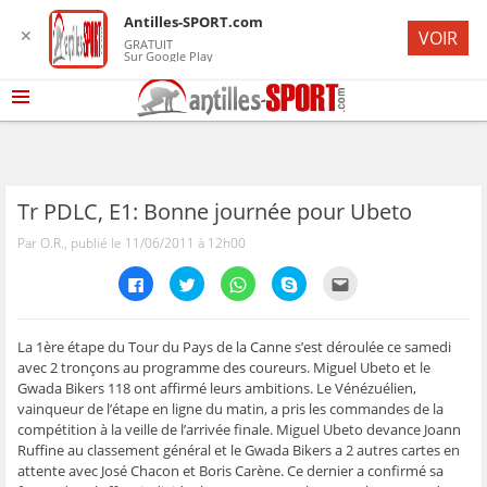
Antilles-SPORT.com
✕
VOIR
GRATUIT
Sur Google Play
Tr PDLC, E1: Bonne journée pour Ubeto
Par O.R., publié le 11/06/2011 à 12h00
C
C
C
C
C
l
l
l
l
l
i
i
i
i
i
q
q
q
q
q
u
u
u
u
u
e
e
e
e
e
La 1ère étape du Tour du Pays de la Canne s’est déroulée ce samedi
z
z
z
z
z
avec 2 tronçons au programme des coureurs. Miguel Ubeto et le
p
p
p
p
p
o
o
o
o
o
Gwada Bikers 118 ont affirmé leurs ambitions. Le Vénézuélien,
u
u
u
u
u
vainqueur de l’étape en ligne du matin, a pris les commandes de la
r
r
r
r
r
p
p
p
p
e
compétition à la veille de l’arrivée finale. Miguel Ubeto devance Joann
a
a
a
a
n
r
r
r
r
v
Ruffine au classement général et le Gwada Bikers a 2 autres cartes en
t
t
t
t
o
attente avec José Chacon et Boris Carène. Ce dernier a confirmé sa
a
a
a
a
y