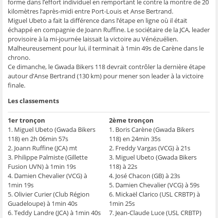
g
g
g
g
e
forme dans l’effort individuel en remportant le contre la montre de 20
e
e
e
e
r
kilomètres l’après-midi entre Port-Louis et Anse Bertrand.
r
r
r
r
p
s
s
s
s
a
Miguel Ubeto a fait la différence dans l’étape en ligne où il était
u
u
u
u
r
échappé en compagnie de Joann Ruffine. Le sociétaire de la JCA, leader
r
r
r
r
e
F
T
W
S
-
provisoire à la mi-journée laissait la victoire au Vénézuélien.
a
w
h
k
m
c
i
a
y
a
Malheureusement pour lui, il terminait à 1min 49s de Carène dans le
e
t
t
p
i
chrono.
b
t
s
e
l
o
e
A
(
à
Ce dimanche, le Gwada Bikers 118 devrait contrôler la dernière étape
o
r
p
o
u
autour d’Anse Bertrand (130 km) pour mener son leader à la victoire
k
(
p
u
n
(
o
(
v
a
finale.
o
u
o
r
m
u
v
u
e
i
v
r
v
d
(
Les classements
r
e
r
a
o
e
d
e
n
u
d
a
d
s
v
1er tronçon
2ème tronçon
a
n
a
u
r
n
s
n
n
e
1. Miguel Ubeto (Gwada Bikers
1. Boris Carène (Gwada Bikers
s
u
s
e
d
118) en 2h 06min 57s
118) en 24min 35s
u
n
u
n
a
n
e
n
o
n
2. Joann Ruffine (JCA) mt
2. Freddy Vargas (VCG) à 21s
e
n
e
u
s
3. Philippe Palmiste (Gillette
3. Miguel Ubeto (Gwada Bikers
n
o
n
v
u
o
u
o
e
n
Fusion UVN) à 1min 19s
118) à 22s
u
v
u
l
e
4. Damien Chevalier (VCG) à
4. José Chacon (GB) à 23s
v
e
v
l
n
e
l
e
e
o
1min 19s
5. Damien Chevalier (VCG) à 59s
l
l
l
f
u
l
e
l
e
v
5. Olivier Curier (Club Région
6. Mickaël Clarico (USL CRBTP) à
e
f
e
n
e
Guadeloupe) à 1min 40s
1min 25s
f
e
f
ê
l
e
n
e
t
l
6. Teddy Landre (JCA) à 1min 40s
7. Jean-Claude Luce (USL CRBTP)
n
ê
n
r
e