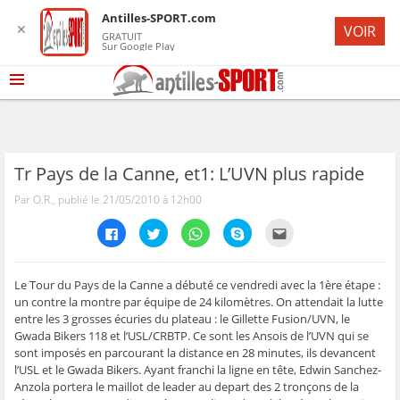
Antilles-SPORT.com
✕
VOIR
GRATUIT
Sur Google Play
Tr Pays de la Canne, et1: L’UVN plus rapide
Par O.R., publié le 21/05/2010 à 12h00
C
C
C
C
C
l
l
l
l
l
i
i
i
i
i
q
q
q
q
q
u
u
u
u
u
e
e
e
e
e
Le Tour du Pays de la Canne a débuté ce vendredi avec la 1ère étape :
z
z
z
z
z
un contre la montre par équipe de 24 kilomètres. On attendait la lutte
p
p
p
p
p
o
o
o
o
o
entre les 3 grosses écuries du plateau : le Gillette Fusion/UVN, le
u
u
u
u
u
Gwada Bikers 118 et l’USL/CRBTP. Ce sont les Ansois de l’UVN qui se
r
r
r
r
r
p
p
p
p
e
sont imposés en parcourant la distance en 28 minutes, ils devancent
a
a
a
a
n
r
r
r
r
v
l’USL et le Gwada Bikers. Ayant franchi la ligne en tête, Edwin Sanchez-
t
t
t
t
o
Anzola portera le maillot de leader au depart des 2 tronçons de la
a
a
a
a
y