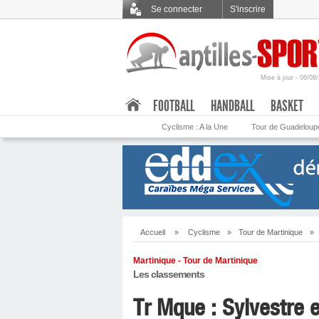
Se connecter
S'inscrire
Mise à jour - 06/08
.
FOOTBALL
HANDBALL
BASKET
Cyclisme : A la Une
Tour de Guadeloup
Accueil
»
Cyclisme
»
Tour de Martinique
»
Martinique - Tour de Martinique
Les classements
Tr Mque : Sylvestre e