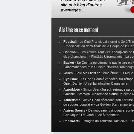
A la Une en ce moment
Football
-
Le Club Franciscain termine 3e à Tri
Franciscain en demi-finale de la Coupe de la Ca
Handball
-
Les Antilles sont vice-champions de
vice-champions !
-
Finalités Ultramarines : La co
Basket
-
Le Cosma ne décroche pas le titre en N
Sinnamariennes et les Pointe-Noiriens sont toujo
Voiles
-
Loïc Mas tient sa 2ème étoile
-
Tr Mque :
Cyclisme
-
Tr Gpe : Doublé vendéen sur l’étap
Gpe : Damien Urcel fait chavirer Capesterre
Auto/Moto
-
Simon Jean-Joseph retrouve sa 
Galante
-
Steeven Orosemane s’offre un 2ème 
Athlétisme
-
Alexe Deau décroche son 1er titre
du succès populaire
-
Le Golden Star remporte 
Autres Sports
-
De nouveaux vainqueurs sur le t
Cpe Mque : Le Good-Luck à l’honneur
PhotoActu
-
Images du Tchimbe Raid 2024
-
Un