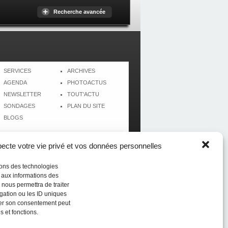
Recherche avancée
SERVICES
ARCHIVES
AGENDA
PHOTOACTUS
NEWSLETTER
TOUT'ACTU
SONDAGES
PLAN DU SITE
BLOGS
cte votre vie privé et vos données personnelles
isons des technologies
r aux informations des
 nous permettra de traiter
gation ou les ID uniques
tirer son consentement peut
s et fonctions.