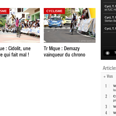
Cycl, T.
et l’UC 
ISME
CYCLISME
Cycl, T.
Stefan B
Cycl, T.
e : Cidolit, une
Tr Mque : Demazy
T
re qui fait mal !
vainqueur du chrono
Articl
+ Vus
1
V
la
2
C
p
3
V
4
V