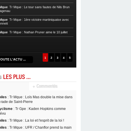
Cycl, T. Mque
Tr Mque : Nils Brun pre
 Mque
Tr Mque : Le tour sans fautes de Nils Brun
Hagenau
Cycl, T. Mque
Tr Mque : Hagenau re
Nils Brun au Gros-Morne
 Mque
Tr Mque : 1ère victoire martiniquaise avec
ennett
Cycl, T. Mque
Tr Mque : Coup double
Witzack
 Mque
Tr Mque : Nathan Pruner aime le 10 juillet
Cycl, T. Mque
Tr Mque : L’UC Hagen
1
2
3
4
5
OUTE L'ACTU ...
es
LES PLUS ...
+ Commentés
oiles
: Tr Mque : Loïs Mas double la mise dans
 rade de Saint-Pierre
yclisme
: Tr Gpe : Kaden Hopkins comme
révu
oiles
: Tr Mque : La loi et l'esprit de la loi !
oiles
: Tr Mque : UFR / Chanflor prend la main