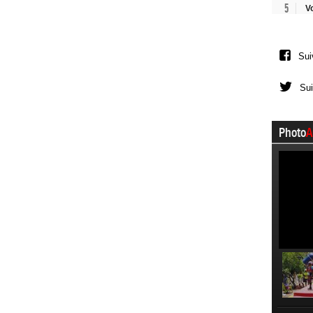
5
V
Sui
Sui
Photo
A