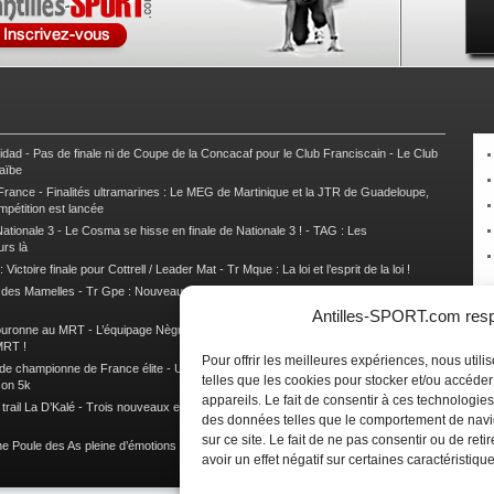
nidad
-
Pas de finale ni de Coupe de la Concacaf pour le Club Franciscain
-
Le Club
raïbe
 France
-
Finalités ultramarines : Le MEG de Martinique et la JTR de Guadeloupe,
mpétition est lancée
ationale 3
-
Le Cosma se hisse en finale de Nationale 3 !
-
TAG : Les
urs là
 Victoire finale pour Cottrell / Leader Mat
-
Tr Mque : La loi et l’esprit de la loi !
e des Mamelles
-
Tr Gpe : Nouveau changement de leader, Damien Urcel out
-
Tr
Antilles-SPORT.com respe
couronne au MRT
-
L’équipage Nègre – Gérard remporte le 9e rallye du Pays Marie-
MRT !
Pour offrir les meilleures expériences, nous util
 de championne de France élite
-
Un semi marathon sous le signe de la chaleur et
telles que les cookies pour stocker et/ou accéde
son 5k
appareils. Le fait de consentir à ces technologies
rail La D’Kalé
-
Trois nouveaux et un habitué au palmarès du Trail des Trésors
-
des données telles que le comportement de navi
sur ce site. Le fait de ne pas consentir ou de re
e Poule des As pleine d’émotions !
-
Images de la Woulib 113 X-Trem
avoir un effet négatif sur certaines caractéristique