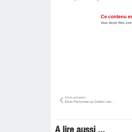
Ce contenu e
Vous devez êtes conn
Article précédent
Kévin Parsemain au Golden Lion ...
A lire aussi ...