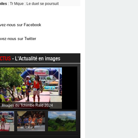
oiles
: Tr Mque : Le duel se poursuit
vez-nous sur Facebook
vez-nous sur Twitter
CTUS
- L'Actualité en images
Images du Tchimbe Raid 2024