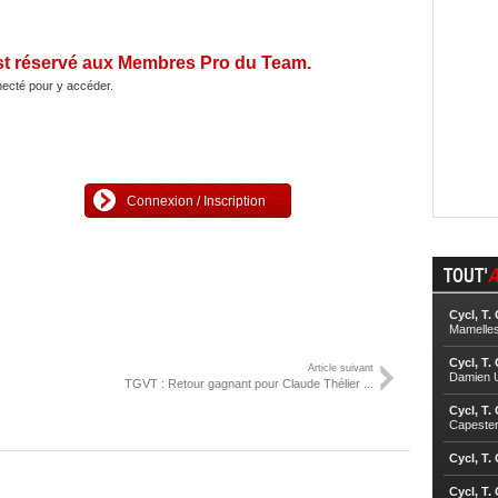
st réservé aux Membres Pro du Team.
ecté pour y accéder.
Connexion / Inscription
TOUT'
A
Cycl, T.
Mamelle
Cycl, T.
Article suivant
Damien U
TGVT : Retour gagnant pour Claude Thélier ...
Cycl, T.
Capester
Cycl, T.
Cycl, T.