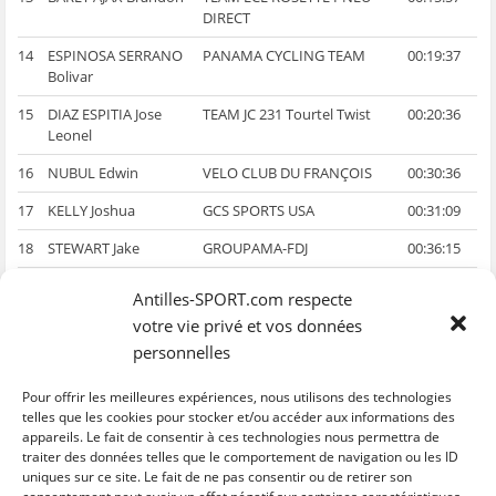
DIRECT
14
ESPINOSA SERRANO
PANAMA CYCLING TEAM
00:19:37
Bolivar
15
DIAZ ESPITIA Jose
TEAM JC 231 Tourtel Twist
00:20:36
Leonel
16
NUBUL Edwin
VELO CLUB DU FRANÇOIS
00:30:36
17
KELLY Joshua
GCS SPORTS USA
00:31:09
18
STEWART Jake
GROUPAMA-FDJ
00:36:15
19
CADET MARTHE Eddy
CLUB CYCLISTE VAUCLINOIS
00:38:40
Antilles-SPORT.com respecte
Michel
votre vie privé et vos données
20
VINETOT Romain
SELECTION GUADELOUPE
00:38:55
personnelles
…
Pour offrir les meilleures expériences, nous utilisons des technologies
telles que les cookies pour stocker et/ou accéder aux informations des
25
WILL Dilhan
SELECTION GUYANE
00:56:17
appareils. Le fait de consentir à ces technologies nous permettra de
traiter des données telles que le comportement de navigation ou les ID
uniques sur ce site. Le fait de ne pas consentir ou de retirer son
C
C
C
C
C
l
l
l
l
l