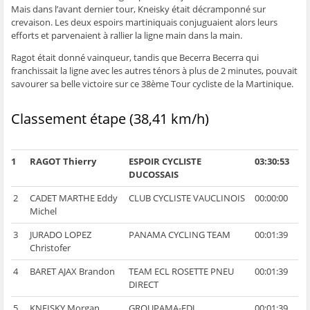
e
n
e
t
l
Mais dans l’avant dernier tour, Kneisky était décramponné sur
n
ê
n
r
e
crevaison. Les deux espoirs martiniquais conjuguaient alors leurs
ê
t
ê
e
f
t
r
t
)
e
efforts et parvenaient à rallier la ligne main dans la main.
r
e
r
n
e
)
e
ê
Ragot était donné vainqueur, tandis que Becerra Becerra qui
)
)
t
r
franchissait la ligne avec les autres ténors à plus de 2 minutes, pouvait
e
)
savourer sa belle victoire sur ce 38ème Tour cycliste de la Martinique.
Classement étape (38,41 km/h)
1
RAGOT Thierry
ESPOIR CYCLISTE
03:30:53
DUCOSSAIS
2
CADET MARTHE Eddy
CLUB CYCLISTE VAUCLINOIS
00:00:00
Michel
3
JURADO LOPEZ
PANAMA CYCLING TEAM
00:01:39
Christofer
4
BARET AJAX Brandon
TEAM ECL ROSETTE PNEU
00:01:39
DIRECT
5
KNEISKY Morgan
GROUPAMA-FDJ
00:01:39