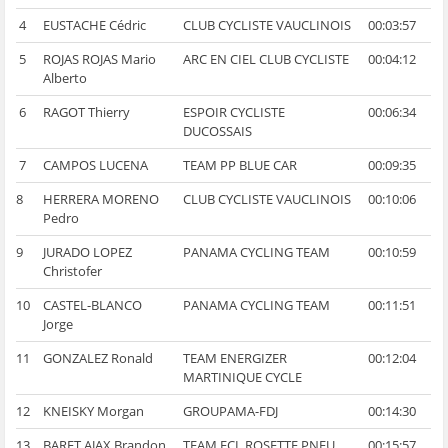
4
EUSTACHE Cédric
CLUB CYCLISTE VAUCLINOIS
00:03:57
5
ROJAS ROJAS Mario
ARC EN CIEL CLUB CYCLISTE
00:04:12
Alberto
6
RAGOT Thierry
ESPOIR CYCLISTE
00:06:34
DUCOSSAIS
7
CAMPOS LUCENA
TEAM PP BLUE CAR
00:09:35
8
HERRERA MORENO
CLUB CYCLISTE VAUCLINOIS
00:10:06
Pedro
9
JURADO LOPEZ
PANAMA CYCLING TEAM
00:10:59
Christofer
10
CASTEL-BLANCO
PANAMA CYCLING TEAM
00:11:51
Jorge
11
GONZALEZ Ronald
TEAM ENERGIZER
00:12:04
MARTINIQUE CYCLE
12
KNEISKY Morgan
GROUPAMA-FDJ
00:14:30
13
BARET AJAX Brandon
TEAM ECL ROSETTE PNEU
00:15:57