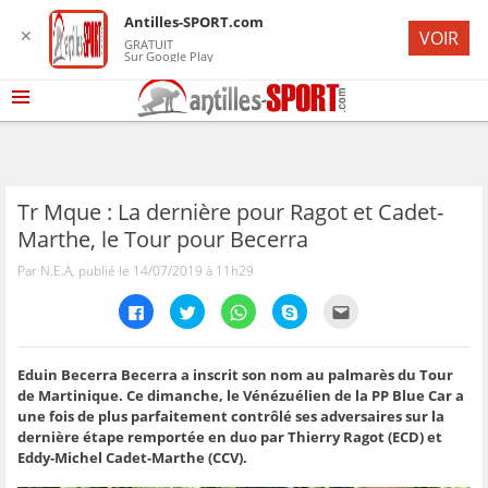
Antilles-SPORT.com
✕
VOIR
GRATUIT
Sur Google Play
Tr Mque : La dernière pour Ragot et Cadet-
Marthe, le Tour pour Becerra
Par N.E.A, publié le 14/07/2019 à 11h29
C
C
C
C
C
l
l
l
l
l
i
i
i
i
i
q
q
q
q
q
u
u
u
u
u
e
e
e
e
e
Eduin Becerra Becerra a inscrit son nom au palmarès du Tour
z
z
z
z
z
de Martinique. Ce dimanche, le Vénézuélien de la PP Blue Car a
p
p
p
p
p
o
o
o
o
o
une fois de plus parfaitement contrôlé ses adversaires sur la
u
u
u
u
u
dernière étape remportée en duo par Thierry Ragot (ECD) et
r
r
r
r
r
p
p
p
p
e
Eddy-Michel Cadet-Marthe (CCV).
a
a
a
a
n
r
r
r
r
v