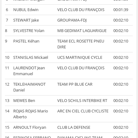
6
NUBUL Edwin
VELO CLUB DU FRANÇOIS
00:01:39
7
STEWART Jake
GROUPAMA-FDJ
00:02:10
8
SYLVESTRE Yolan
MB GEDIMAT LAGUARIGUE
00:02:10
9
PASTEL Kéhan
TEAM ECL ROSETTE PNEU
00:02:10
DIRE
10
STANISLAS Mickaël
UCS MARTINIQUE CYCLE
00:02:10
11
LAURENDOT Jean
VELO CLUB DU FRANÇOIS
00:02:10
Emmanuel
12
TEKLEHAIMANOT
TEAM PP BLUE CAR
00:02:10
Daniel
13
MEWES Ben
VELO SCHILS INTERBIKE RT
00:02:10
14
ROJAS ROJAS Mario
ARC EN CIEL CLUB CYCLISTE
00:02:10
Alberto
15
ARNOULT Floryan
CLUB LA DEFENSE
00:02:10
16
ESPINOSA SERRANO
PANAMA CYCLING TEAM
00:02:10