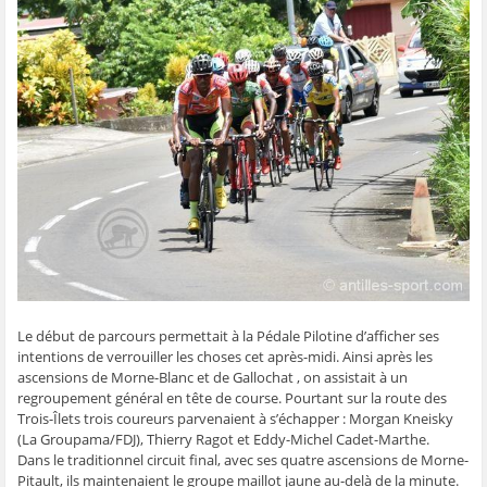
t
t
t
t
o
a
a
a
a
y
g
g
g
g
e
e
e
e
e
r
r
r
r
r
p
s
s
s
s
a
u
u
u
u
r
r
r
r
r
e
F
T
W
S
-
a
w
h
k
m
c
i
a
y
a
e
t
t
p
i
b
t
s
e
l
o
e
A
(
à
o
r
p
o
u
k
(
p
u
n
(
o
(
v
a
o
u
o
r
m
u
v
u
e
i
v
r
v
d
(
r
e
r
a
o
e
d
e
n
u
d
a
d
s
v
a
n
a
u
r
n
s
n
n
e
s
u
s
e
d
Le début de parcours permettait à la Pédale Pilotine d’afficher ses
u
n
u
n
a
n
e
n
o
n
intentions de verrouiller les choses cet après-midi. Ainsi après les
e
n
e
u
s
ascensions de Morne-Blanc et de Gallochat , on assistait à un
n
o
n
v
u
o
u
o
e
n
regroupement général en tête de course. Pourtant sur la route des
u
v
u
l
e
Trois-Îlets trois coureurs parvenaient à s’échapper : Morgan Kneisky
v
e
v
l
n
e
l
e
e
o
(La Groupama/FDJ), Thierry Ragot et Eddy-Michel Cadet-Marthe.
l
l
l
f
u
Dans le traditionnel circuit final, avec ses quatre ascensions de Morne-
l
e
l
e
v
e
f
e
n
e
Pitault, ils maintenaient le groupe maillot jaune au-delà de la minute.
f
e
f
ê
l