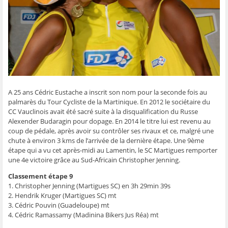
t
t
t
t
o
a
a
a
a
y
g
g
g
g
e
e
e
e
e
r
r
r
r
r
p
s
s
s
s
a
u
u
u
u
r
r
r
r
r
e
F
T
W
S
-
a
w
h
k
m
c
i
a
y
a
e
t
t
p
i
b
t
s
e
l
o
e
A
(
à
o
r
p
o
u
A 25 ans Cédric Eustache a inscrit son nom pour la seconde fois au
k
(
p
u
n
(
o
(
v
a
palmarès du Tour Cycliste de la Martinique. En 2012 le sociétaire du
o
u
o
r
m
CC Vauclinois avait été sacré suite à la disqualification du Russe
u
v
u
e
i
v
r
v
d
(
Alexender Budaragin pour dopage. En 2014 le titre lui est revenu au
r
e
r
a
o
e
d
e
n
u
coup de pédale, après avoir su contrôler ses rivaux et ce, malgré une
d
a
d
s
v
chute à environ 3 kms de l’arrivée de la dernière étape. Une 9ème
a
n
a
u
r
n
s
n
n
e
étape qui a vu cet après-midi au Lamentin, le SC Martigues remporter
s
u
s
e
d
une 4e victoire grâce au Sud-Africain Christopher Jenning.
u
n
u
n
a
n
e
n
o
n
e
n
e
u
s
Classement étape 9
n
o
n
v
u
o
u
o
e
n
1. Christopher Jenning (Martigues SC) en 3h 29min 39s
u
v
u
l
e
2. Hendrik Kruger (Martigues SC) mt
v
e
v
l
n
e
l
e
e
o
3. Cédric Pouvin (Guadeloupe) mt
l
l
l
f
u
4. Cédric Ramassamy (Madinina Bikers Jus Réa) mt
l
e
l
e
v
e
f
e
n
e
f
e
f
ê
l