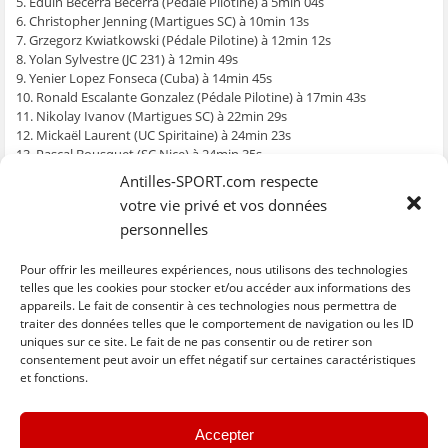
5. Eduin Becerra Becerra (Pédale Pilotine) à 5min 04s
6. Christopher Jenning (Martigues SC) à 10min 13s
7. Grzegorz Kwiatkowski (Pédale Pilotine) à 12min 12s
8. Yolan Sylvestre (JC 231) à 12min 49s
9. Yenier Lopez Fonseca (Cuba) à 14min 45s
10. Ronald Escalante Gonzalez (Pédale Pilotine) à 17min 43s
11. Nikolay Ivanov (Martigues SC) à 22min 29s
12. Mickaël Laurent (UC Spiritaine) à 24min 23s
13. Pascal Bousquet (SC Nice) à 24min 35s
14. Adderlyn Felix Cruz Colon (République Dominicaine) à 25min 14s
Antilles-SPORT.com respecte
15. Efren Ortega Rivera (Port Rico) à 25min 59s
votre vie privé et vos données
16. Franck Parmentier (VC Saint-Denis Réunion) à 31min 17s
personnelles
17. Hervé Arcade (Madinina Bikers Jus Réa) à 37min 15s
18. Jocelyn Lemperrière (Fewoss Crédit Mutuel) à 38min 18s
19. Nelson Ismael Sanchez Jimenez (République Dominicaine) à 41min
Pour offrir les meilleures expériences, nous utilisons des technologies
16s
telles que les cookies pour stocker et/ou accéder aux informations des
20. Kérane Barolin (Guadeloupe) à 42min 17s
appareils. Le fait de consentir à ces technologies nous permettra de
traiter des données telles que le comportement de navigation ou les ID
uniques sur ce site. Le fait de ne pas consentir ou de retirer son
C
C
C
C
C
l
l
l
l
l
consentement peut avoir un effet négatif sur certaines caractéristiques
i
i
i
i
i
et fonctions.
q
q
q
q
q
u
u
u
u
u
e
e
e
e
e
z
z
z
z
z
« Previous
Next »
p
p
p
p
p
Accepter
o
o
o
o
o