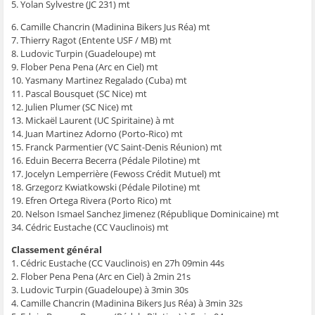
5. Yolan Sylvestre (JC 231) mt
e
n
e
t
l
n
ê
n
r
e
ê
t
ê
e
f
6. Camille Chancrin (Madinina Bikers Jus Réa) mt
t
r
t
)
e
7. Thierry Ragot (Entente USF / MB) mt
r
e
r
n
e
)
e
ê
8. Ludovic Turpin (Guadeloupe) mt
)
)
t
9. Flober Pena Pena (Arc en Ciel) mt
r
e
10. Yasmany Martinez Regalado (Cuba) mt
)
11. Pascal Bousquet (SC Nice) mt
12. Julien Plumer (SC Nice) mt
13. Mickaël Laurent (UC Spiritaine) à mt
14. Juan Martinez Adorno (Porto-Rico) mt
15. Franck Parmentier (VC Saint-Denis Réunion) mt
16. Eduin Becerra Becerra (Pédale Pilotine) mt
17. Jocelyn Lemperrière (Fewoss Crédit Mutuel) mt
18. Grzegorz Kwiatkowski (Pédale Pilotine) mt
19. Efren Ortega Rivera (Porto Rico) mt
20. Nelson Ismael Sanchez Jimenez (République Dominicaine) mt
34. Cédric Eustache (CC Vauclinois) mt
Classement général
1. Cédric Eustache (CC Vauclinois) en 27h 09min 44s
2. Flober Pena Pena (Arc en Ciel) à 2min 21s
3. Ludovic Turpin (Guadeloupe) à 3min 30s
4. Camille Chancrin (Madinina Bikers Jus Réa) à 3min 32s