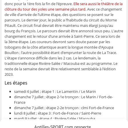
e
n
e
t
l
donc pour la 1ère fois la fin de l’épreuve.
Elle sera aussi le théâtre de la
n
ê
n
r
e
clôture du tour des yoles une semaine plus tard
. Avec ce changement
ê
t
ê
e
f
t
r
t
)
e
de ville d’arrivée de l’ultime étape, des questions se posent sur le
r
e
r
n
parcours. Le dernier jour, le public a l’habitude du circuit du Morne
e
)
e
ê
)
)
t
Pitault. Ce circuit final devrait être maintenu mais élargi jusqu’au
r
e
bourg du François. Le parcours devrait être annoncé sous peu. L’autre
)
changement est le retour d’une arrivée à Saint-Pierre. Ce sera lors de
la 3ème étape. Les coureurs devront sans doute passer par les
tobogans de la côte atlantique avant la longue montée d’Ajoupa
Bouillon ; l’autre possibilité étant d’emprunter la route de La Trace.
L’étape s’annonce difficile dans les 2 cas. Le lendemain, la
traditionnelle étape Rivière-Salée / Macouba est au programme. Le
reste de la semaine devrait être relativement semblable à l’édition
2023.
Les étapes
samedi 6 juillet ; étape 1 : Le Lamentin / Le Marin
dimanche 7 juillet ; étape 2-1e tronçon : Le Marin / Fort-de-
France
dimanche 7 juillet ; étape 2-2e tronçon : clmi Fort-de-France
lundi 8 juillet ; étape 3 : Fort-de-France / Saint-Pierre
mardi 9 juillet ; étape 4 : Rivière-Salée / Macouba
mercredi 10 juillet ; étape 5 : Le Vauclin / Sainte-Marie
Antilles-SPORT.com respecte