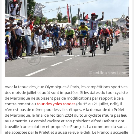
t
t
t
t
o
a
a
a
a
y
g
g
g
g
e
e
e
e
e
r
r
r
r
r
p
s
s
s
s
a
u
u
u
u
r
r
r
r
r
e
F
T
W
S
-
a
w
h
k
m
c
i
a
y
a
e
t
t
p
i
b
t
s
e
l
o
e
A
(
à
o
r
p
o
u
k
(
p
u
n
(
o
(
v
a
o
u
o
r
m
u
v
u
e
i
v
r
v
d
(
r
e
r
a
o
e
d
e
n
u
d
a
d
s
v
a
n
a
u
r
Avec la tenue des Jeux Olympiques à Paris, les compétitions sportives
n
s
n
n
e
s
u
s
e
d
des mois de juillet et août sont impactées. Si les dates du tour cycliste
u
n
u
n
a
n
e
n
o
n
de Martinique ne subissent pas de modifications par rapport à cela,
e
n
e
u
s
contrairement au
tour des yoles rondes
(du 15 au 21 juillet, ndlr), il
n
o
n
v
u
o
u
o
e
n
n’en est pas de même pour les villes étapes. A la demande du Préfet
u
v
u
l
e
de Martinique, le final de l’édition 2024 du tour cycliste n’aura pas lieu
v
e
v
l
n
e
l
e
e
o
au Lamentin. Le comité cycliste et son président Alfred Defontis ont
l
l
l
f
u
travaillé à une solution et proposé le François. La commune du sud a
l
e
l
e
v
e
f
e
n
e
été acceptée par le Préfet et a aussi relevé le défi. Le François accueille
f
e
f
ê
l