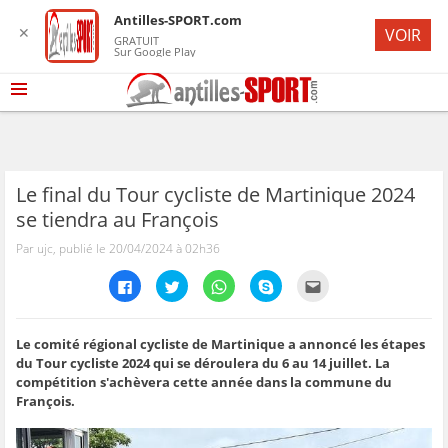
Antilles-SPORT.com
✕
VOIR
GRATUIT
Sur Google Play
Le final du Tour cycliste de Martinique 2024
se tiendra au François
Par ujc, publié le 20/04/2024 à 02h36
C
C
C
C
C
l
l
l
l
l
i
i
i
i
i
q
q
q
q
q
u
u
u
u
u
e
e
e
e
e
Le comité régional cycliste de Martinique a annoncé les étapes
z
z
z
z
z
du Tour cycliste 2024 qui se déroulera du 6 au 14 juillet. La
p
p
p
p
p
o
o
o
o
o
compétition s'achèvera cette année dans la commune du
u
u
u
u
u
François.
r
r
r
r
r
p
p
p
p
e
a
a
a
a
n
r
r
r
r
v