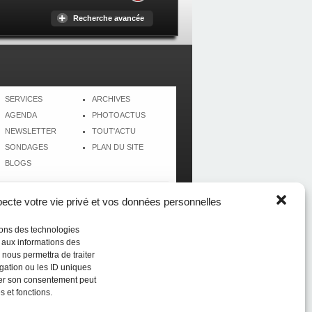
Recherche avancée
SERVICES
ARCHIVES
AGENDA
PHOTOACTUS
NEWSLETTER
TOUT'ACTU
SONDAGES
PLAN DU SITE
BLOGS
cte votre vie privé et vos données personnelles
isons des technologies
r aux informations des
 nous permettra de traiter
gation ou les ID uniques
tirer son consentement peut
s et fonctions.