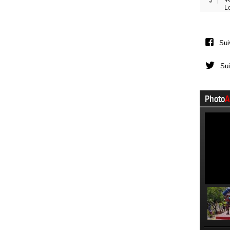
L
Sui
Sui
Photo
A