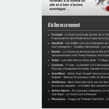
A la Une en ce moment
Football
-
Le Club Franciscain termine 3e à Tri
Franciscain en demi-finale de la Coupe de la Ca
Handball
-
Les Antilles sont vice-champions de
vice-champions !
-
Finalités Ultramarines : La co
Basket
-
Le Cosma ne décroche pas le titre en N
Sinnamariennes et les Pointe-Noiriens sont toujo
Voiles
-
Loïc Mas tient sa 2ème étoile
-
Tr Mque :
Cyclisme
-
Tr Gpe : La Vendée U et Cole toujours
Nouveau changement de leader, Damien Urcel o
Auto/Moto
-
Simon Jean-Joseph retrouve sa 
Galante
-
Steeven Orosemane s’offre un 2ème 
Athlétisme
-
Alexe Deau décroche son 1er titre
du succès populaire
-
Le Golden Star remporte 
Autres Sports
-
De nouveaux vainqueurs sur le t
Cpe Mque : Le Good-Luck à l’honneur
PhotoActu
-
Images du Tchimbe Raid 2024
-
Un