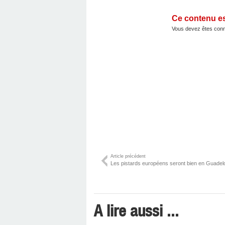
Ce contenu e
Vous devez êtes conn
Article précédent
Les pistards européens seront bien en Guadelo
A lire aussi ...