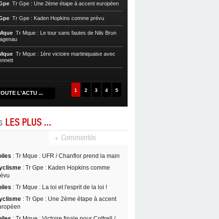
 Gpe
Tr Gpe : Une 2ème étape à accent européen
chaotique
 Gpe
Tr Gpe : Kaden Hopkins comme prévu
Cycl, T. Mque
Tr Mque : Nils Brun pre
 Mque
Tr Mque : Le tour sans fautes de Nils Brun
Cycl, T. Mque
Tr Mque : Hagenau re
Hagenau
Nils Brun au Gros-Morne
 Mque
Tr Mque : 1ère victoire martiniquaise avec
Cycl, T. Mque
Tr Mque : Coup double
ennett
Witzack
1
2
3
4
5
OUTE L'ACTU ...
es
LES PLUS ...
+ Commentés
oiles
: Tr Mque : UFR / Chanflor prend la main
yclisme
: Tr Gpe : Kaden Hopkins comme
révu
oiles
: Tr Mque : La loi et l'esprit de la loi !
yclisme
: Tr Gpe : Une 2ème étape à accent
uropéen
oiles
: Tr Mque : Victoire finale pour Cottrell /