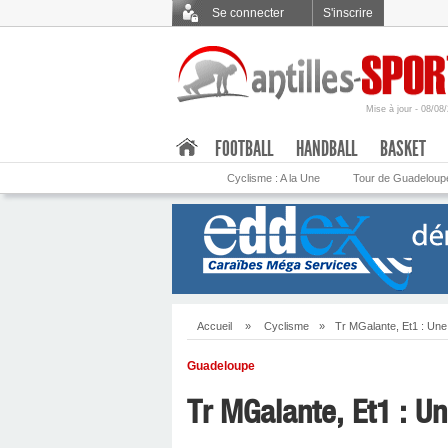
Se connecter
S'inscrire
Mise à jour - 08/08
.
FOOTBALL
HANDBALL
BASKET
Cyclisme : A la Une
Tour de Guadeloup
Accueil
»
Cyclisme
»
Tr MGalante, Et1 : Une
Guadeloupe
Tr MGalante, Et1 : U