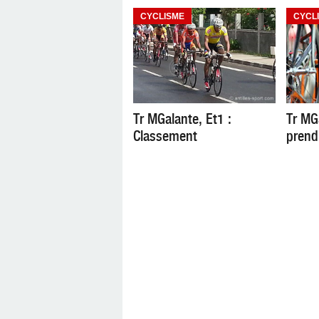
CYCLISME
CYCL
Tr MGalante, Et1 :
Tr MG
Classement
prend