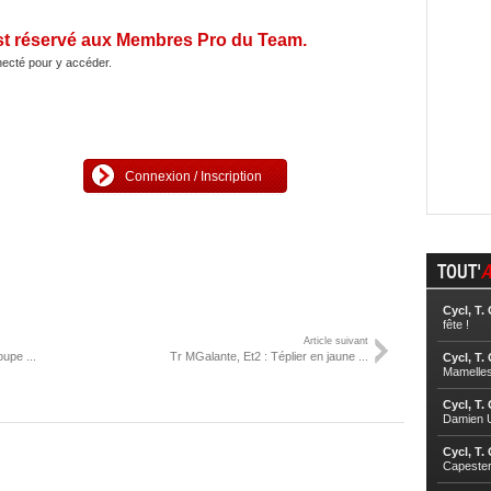
st réservé aux Membres Pro du Team.
ecté pour y accéder.
Connexion / Inscription
TOUT'
A
Cycl, T.
fête !
Article suivant
upe ...
Tr MGalante, Et2 : Téplier en jaune ...
Cycl, T.
Mamelle
Cycl, T.
Damien U
Cycl, T.
Capester