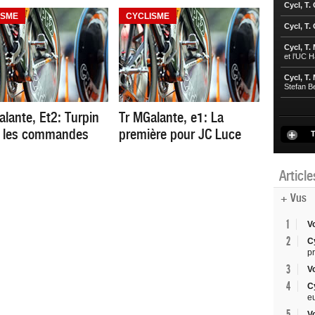
Cycl, T.
ISME
CYCLISME
Cycl, T.
Cycl, T.
et l’UC 
Cycl, T.
Stefan B
alante, Et2: Turpin
Tr MGalante, e1: La
 les commandes
première pour JC Luce
T
Articl
+ Vus
1
V
2
C
p
3
V
4
C
e
5
V