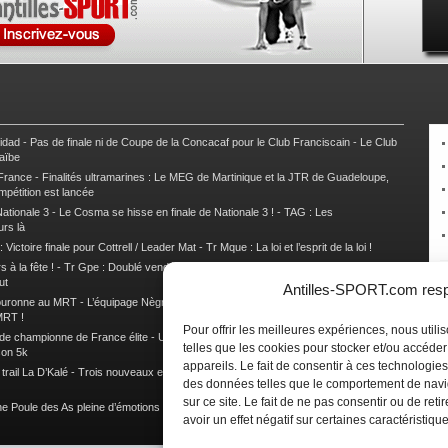
nidad
-
Pas de finale ni de Coupe de la Concacaf pour le Club Franciscain
-
Le Club
raïbe
 France
-
Finalités ultramarines : Le MEG de Martinique et la JTR de Guadeloupe,
mpétition est lancée
ationale 3
-
Le Cosma se hisse en finale de Nationale 3 !
-
TAG : Les
urs là
 Victoire finale pour Cottrell / Leader Mat
-
Tr Mque : La loi et l’esprit de la loi !
 à la fête !
-
Tr Gpe : Doublé vendéen sur l’étape des Mamelles
-
Tr Gpe :
ut
Antilles-SPORT.com respe
couronne au MRT
-
L’équipage Nègre – Gérard remporte le 9e rallye du Pays Marie-
MRT !
Pour offrir les meilleures expériences, nous util
 de championne de France élite
-
Un semi marathon sous le signe de la chaleur et
telles que les cookies pour stocker et/ou accéde
son 5k
appareils. Le fait de consentir à ces technologies
rail La D’Kalé
-
Trois nouveaux et un habitué au palmarès du Trail des Trésors
-
des données telles que le comportement de navi
sur ce site. Le fait de ne pas consentir ou de re
e Poule des As pleine d’émotions !
-
Images de la Woulib 113 X-Trem
avoir un effet négatif sur certaines caractéristique