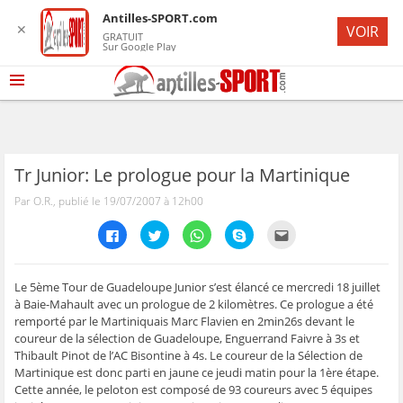
Antilles-SPORT.com
✕
VOIR
GRATUIT
Sur Google Play
Tr Junior: Le prologue pour la Martinique
Par O.R., publié le 19/07/2007 à 12h00
C
C
C
C
C
l
l
l
l
l
i
i
i
i
i
q
q
q
q
q
u
u
u
u
u
e
e
e
e
e
Le 5ème Tour de Guadeloupe Junior s’est élancé ce mercredi 18 juillet
z
z
z
z
z
à Baie-Mahault avec un prologue de 2 kilomètres. Ce prologue a été
p
p
p
p
p
o
o
o
o
o
remporté par le Martiniquais Marc Flavien en 2min26s devant le
u
u
u
u
u
coureur de la sélection de Guadeloupe, Enguerrand Faivre à 3s et
r
r
r
r
r
p
p
p
p
e
Thibault Pinot de l’AC Bisontine à 4s. Le coureur de la Sélection de
a
a
a
a
n
r
r
r
r
v
Martinique est donc parti en jaune ce jeudi matin pour la 1ère étape.
t
t
t
t
o
Cette année, le peloton est composé de 93 coureurs avec 5 équipes
a
a
a
a
y