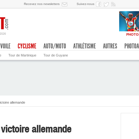
Recevez nos newsletters
Suivez-nous
/2026
PHOTO
VOILE
CYCLISME
AUTO/MOTO
ATHLÉTISME
AUTRES
PHOTOA
e
Tour de Martinique
Tour de Guyane
ictoire allemande
 victoire allemande