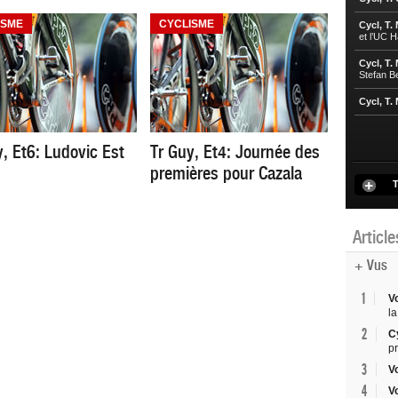
ISME
CYCLISME
Cycl, T.
et l’UC 
Cycl, T.
Stefan B
Cycl, T.
y, Et6: Ludovic Est
Tr Guy, Et4: Journée des
premières pour Cazala
T
Articl
+ Vus
1
V
la
2
C
p
3
V
4
V