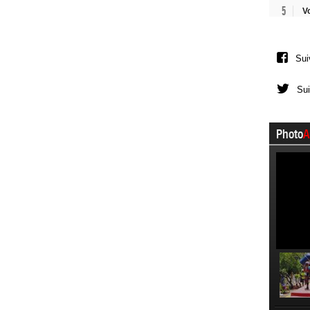
5
V
Sui
Sui
Photo
A