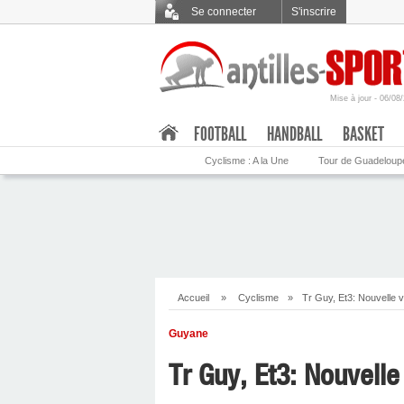
Se connecter
S'inscrire
Mise à jour - 06/08
.
FOOTBALL
HANDBALL
BASKET
Cyclisme : A la Une
Tour de Guadeloup
Accueil
»
Cyclisme
»
Tr Guy, Et3: Nouvelle v
Guyane
Tr Guy, Et3: Nouvelle