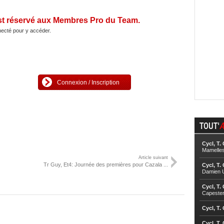
st réservé aux Membres Pro du Team.
ecté pour y accéder.
Connexion / Inscription
TOUT'
A
Cycl, T.
Mamelle
Article suivant
Tr Guy, Et4: Journée des premières pour Cazala ...
Cycl, T.
Damien U
Cycl, T.
Capester
Cycl, T.
Cycl, T.