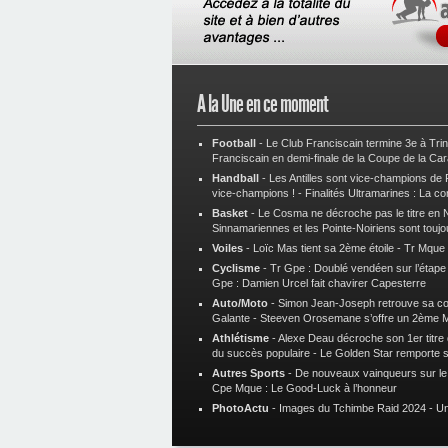
A la Une en ce moment
Football
-
Le Club Franciscain termine 3e à Tri
Franciscain en demi-finale de la Coupe de la Ca
Handball
-
Les Antilles sont vice-champions de
vice-champions !
-
Finalités Ultramarines : La co
Basket
-
Le Cosma ne décroche pas le titre en N
Sinnamariennes et les Pointe-Noiriens sont toujo
Voiles
-
Loïc Mas tient sa 2ème étoile
-
Tr Mque :
Cyclisme
-
Tr Gpe : Doublé vendéen sur l’étap
Gpe : Damien Urcel fait chavirer Capesterre
Auto/Moto
-
Simon Jean-Joseph retrouve sa 
Galante
-
Steeven Orosemane s’offre un 2ème 
Athlétisme
-
Alexe Deau décroche son 1er titre
du succès populaire
-
Le Golden Star remporte 
Autres Sports
-
De nouveaux vainqueurs sur le t
Cpe Mque : Le Good-Luck à l’honneur
PhotoActu
-
Images du Tchimbe Raid 2024
-
Un