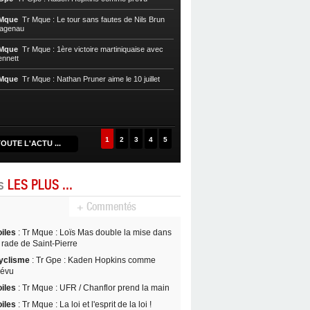
Cycl, T. Mque
Tr Mque : Nils Brun pre
 Mque
Tr Mque : Le tour sans fautes de Nils Brun
Hagenau
Cycl, T. Mque
Tr Mque : Hagenau re
Nils Brun au Gros-Morne
 Mque
Tr Mque : 1ère victoire martiniquaise avec
ennett
Cycl, T. Mque
Tr Mque : Coup double
Witzack
 Mque
Tr Mque : Nathan Pruner aime le 10 juillet
Cycl, T. Mque
Tr Mque : L’UC Hagen
1
2
3
4
5
OUTE L'ACTU ...
es
LES PLUS ...
+ Commentés
oiles
: Tr Mque : Loïs Mas double la mise dans
 rade de Saint-Pierre
yclisme
: Tr Gpe : Kaden Hopkins comme
révu
oiles
: Tr Mque : UFR / Chanflor prend la main
oiles
: Tr Mque : La loi et l'esprit de la loi !