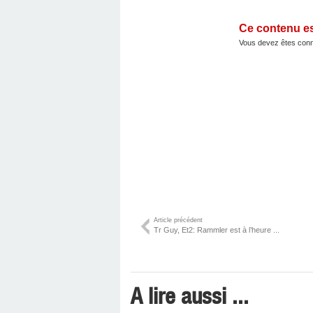
Ce contenu e
Vous devez êtes conn
Article précédent
Tr Guy, Et2: Rammler est à l’heure ...
A lire aussi ...