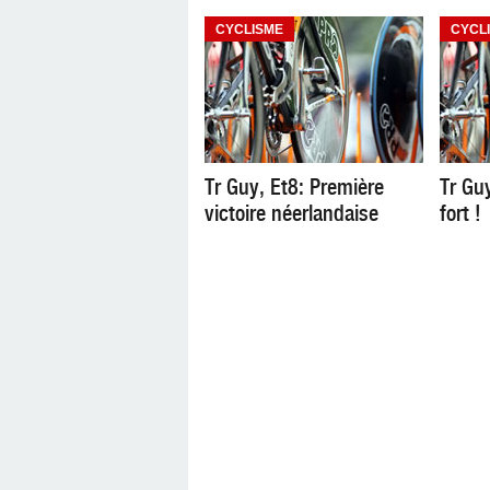
CYCLISME
CYCL
Tr Guy, Et8: Première
Tr Gu
victoire néerlandaise
fort !