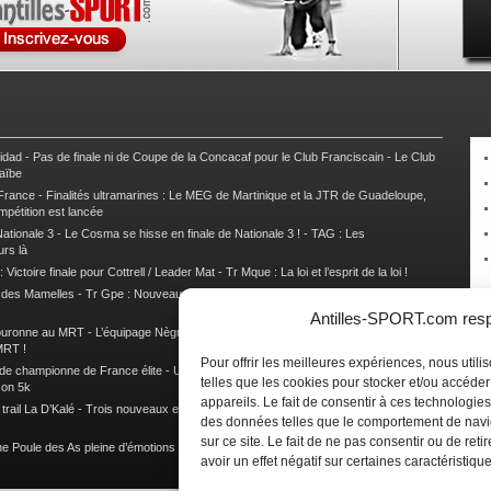
nidad
-
Pas de finale ni de Coupe de la Concacaf pour le Club Franciscain
-
Le Club
raïbe
 France
-
Finalités ultramarines : Le MEG de Martinique et la JTR de Guadeloupe,
mpétition est lancée
ationale 3
-
Le Cosma se hisse en finale de Nationale 3 !
-
TAG : Les
urs là
 Victoire finale pour Cottrell / Leader Mat
-
Tr Mque : La loi et l’esprit de la loi !
e des Mamelles
-
Tr Gpe : Nouveau changement de leader, Damien Urcel out
-
Tr
Antilles-SPORT.com respe
couronne au MRT
-
L’équipage Nègre – Gérard remporte le 9e rallye du Pays Marie-
MRT !
Pour offrir les meilleures expériences, nous util
 de championne de France élite
-
Un semi marathon sous le signe de la chaleur et
telles que les cookies pour stocker et/ou accéde
son 5k
appareils. Le fait de consentir à ces technologies
rail La D’Kalé
-
Trois nouveaux et un habitué au palmarès du Trail des Trésors
-
des données telles que le comportement de navi
sur ce site. Le fait de ne pas consentir ou de re
e Poule des As pleine d’émotions !
-
Images de la Woulib 113 X-Trem
avoir un effet négatif sur certaines caractéristique