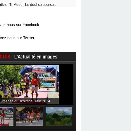
oiles
: Tr Mque : Le duel se poursuit
vez-nous sur Facebook
vez-nous sur Twitter
CTUS
- L'Actualité en images
Images du Tchimbe Raid 2024