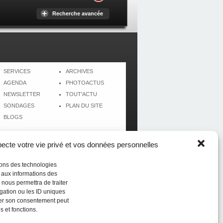
Recherche avancée
SERVICES
ARCHIVES
AGENDA
PHOTOACTUS
NEWSLETTER
TOUT'ACTU
SONDAGES
PLAN DU SITE
BLOGS
cte votre vie privé et vos données personnelles
isons des technologies
r aux informations des
 nous permettra de traiter
gation ou les ID uniques
tirer son consentement peut
s et fonctions.