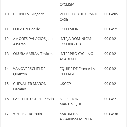
CYCLISM
10
BLONDIN Gregory
VELO CLUB DE GRAND
00:04:05
CASE
11
LOCATIN Cedric
EXCELSIOR
00:04:21
12
AMORES PALACIOS Julio
INTEJA DOMINICAN
00:04:21
Alberto
CYCLING TEA
13
OKUBAMARIAN Tesfom
INTERPRO CYCLING
00:04:21
ACADEMY
14
VANOVERSCHELDE
EQUIPE DE France LA
00:04:21
Quentin
DEFENSE
15
CHEVALIER MARONI
USCCP
00:04:21
Damien
16
LARGITTE COPPET Kevin
SELECTION
00:04:21
MARTINIQUE
17
VINETOT Romain
KARUKERA
00:04:36
ASSAINISSEMENT P