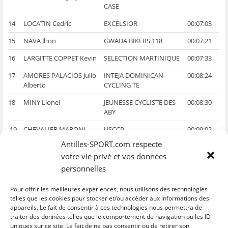
CASE
14
LOCATIN Cedric
EXCELSIOR
00:07:03
15
NAVA Jhon
GWADA BIKERS 118
00:07:21
16
LARGITTE COPPET Kevin
SELECTION MARTINIQUE
00:07:33
17
AMORES PALACIOS Julio
INTEJA DOMINICAN
00:08:24
Alberto
CYCLING TE
18
MINY Lionel
JEUNESSE CYCLISTE DES
00:08:30
ABY
19
CHEVALIER MARONI
USCCP
00:09:02
Damien
Antilles-SPORT.com respecte
votre vie privé et vos données
20
VINETOT Romain
KARUKERA
00:09:07
ASSAINISSEMENT PDL
personnelles
23
RINGUET Teddy
SELECTION GUYANE
00:11:59
Pour offrir les meilleures expériences, nous utilisons des technologies
telles que les cookies pour stocker et/ou accéder aux informations des
Classement MILCOM
appareils. Le fait de consentir à ces technologies nous permettra de
traiter des données telles que le comportement de navigation ou les ID
uniques sur ce site. Le fait de ne pas consentir ou de retirer son