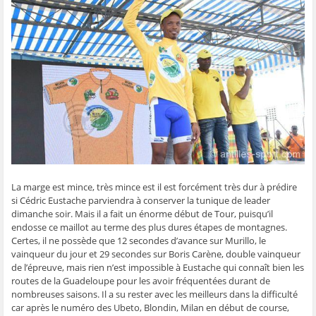
g
g
g
g
e
e
e
e
e
r
r
r
r
r
p
s
s
s
s
a
u
u
u
u
r
r
r
r
r
e
F
T
W
S
-
a
w
h
k
m
c
i
a
y
a
e
t
t
p
i
b
t
s
e
l
o
e
A
(
à
o
r
p
o
u
k
(
p
u
n
(
o
(
v
a
o
u
o
r
m
u
v
u
e
i
v
r
v
d
(
r
e
r
a
o
e
d
e
n
u
d
a
d
s
v
a
n
a
u
r
La marge est mince, très mince est il est forcément très dur à prédire
n
s
n
n
e
s
u
s
e
d
si Cédric Eustache parviendra à conserver la tunique de leader
u
n
u
n
a
n
e
n
o
n
dimanche soir. Mais il a fait un énorme début de Tour, puisqu’il
e
n
e
u
s
endosse ce maillot au terme des plus dures étapes de montagnes.
n
o
n
v
u
o
u
o
e
n
Certes, il ne possède que 12 secondes d’avance sur Murillo, le
u
v
u
l
e
vainqueur du jour et 29 secondes sur Boris Carène, double vainqueur
v
e
v
l
n
e
l
e
e
o
de l’épreuve, mais rien n’est impossible à Eustache qui connaît bien les
l
l
l
f
u
routes de la Guadeloupe pour les avoir fréquentées durant de
l
e
l
e
v
e
f
e
n
e
nombreuses saisons. Il a su rester avec les meilleurs dans la difficulté
f
e
f
ê
l
e
n
e
t
l
car après le numéro des Ubeto, Blondin, Milan en début de course,
n
ê
n
r
e