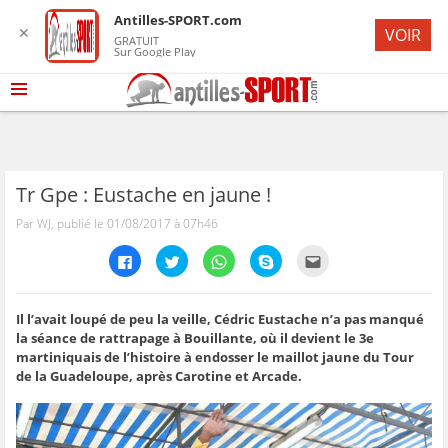
Antilles-SPORT.com
✕
VOIR
GRATUIT
Sur Google Play
Tr Gpe : Eustache en jaune !
Par WJ, publié le 01/08/2017 à 07h46
C
C
C
C
C
l
l
l
l
l
i
i
i
i
i
q
q
q
q
q
u
u
u
u
u
e
e
e
e
e
Il l’avait loupé de peu la veille, Cédric Eustache n’a pas manqué
z
z
z
z
z
la séance de rattrapage à Bouillante, où il devient le 3e
p
p
p
p
p
o
o
o
o
o
martiniquais de l’histoire à endosser le maillot jaune du Tour
u
u
u
u
u
de la Guadeloupe, après Carotine et Arcade.
r
r
r
r
r
p
p
p
p
e
a
a
a
a
n
r
r
r
r
v
t
t
t
t
o
a
a
a
a
y