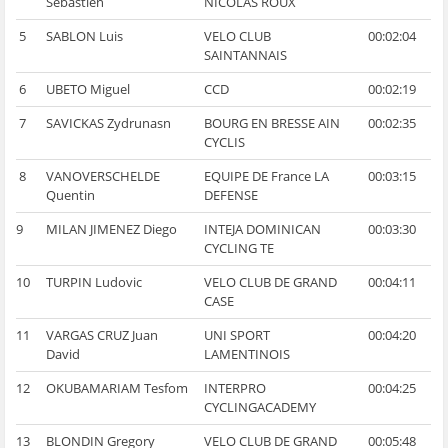
Sebastien
NICOLAS ROUX
5
SABLON Luis
VELO CLUB
00:02:04
SAINTANNAIS
6
UBETO Miguel
CCD
00:02:19
7
SAVICKAS Zydrunasn
BOURG EN BRESSE AIN
00:02:35
CYCLIS
8
VANOVERSCHELDE
EQUIPE DE France LA
00:03:15
Quentin
DEFENSE
9
MILAN JIMENEZ Diego
INTEJA DOMINICAN
00:03:30
CYCLING TE
10
TURPIN Ludovic
VELO CLUB DE GRAND
00:04:11
CASE
11
VARGAS CRUZ Juan
UNI SPORT
00:04:20
David
LAMENTINOIS
12
OKUBAMARIAM Tesfom
INTERPRO
00:04:25
CYCLINGACADEMY
13
BLONDIN Gregory
VELO CLUB DE GRAND
00:05:48