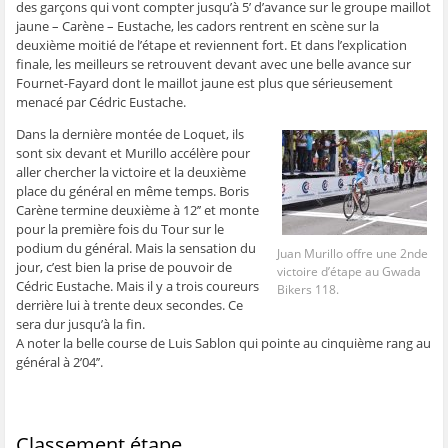
des garçons qui vont compter jusqu’à 5’ d’avance sur le groupe maillot
ê
t
ê
e
f
t
r
t
)
e
jaune – Carène – Eustache, les cadors rentrent en scène sur la
r
e
r
n
deuxième moitié de l’étape et reviennent fort. Et dans l’explication
e
)
e
ê
)
)
t
finale, les meilleurs se retrouvent devant avec une belle avance sur
r
e
Fournet-Fayard dont le maillot jaune est plus que sérieusement
)
menacé par Cédric Eustache.
Dans la dernière montée de Loquet, ils
sont six devant et Murillo accélère pour
aller chercher la victoire et la deuxième
place du général en même temps. Boris
Carène termine deuxième à 12’’ et monte
pour la première fois du Tour sur le
podium du général. Mais la sensation du
Juan Murillo offre une 2nde
jour, c’est bien la prise de pouvoir de
victoire d’étape au Gwada
Cédric Eustache. Mais il y a trois coureurs
Bikers 118.
derrière lui à trente deux secondes. Ce
sera dur jusqu’à la fin.
A noter la belle course de Luis Sablon qui pointe au cinquième rang au
général à 2’04’’.
Classement étape