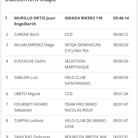
1
MURILLO ORTIZ Juan
GWADA BIKERS 118
03:46:14
Engelberth
2
CARENE Boris
CCD
00:00:12
3
MILAN JIMENEZ Diego
INTEJA DOMINICAN
00:00:20
CYCLING TEA
4
EUSTACHE Cedric
SELECTION
00:00:20
MARTINIQUE
5
SABLON Luis
VELO CLUB
00:00:56
SAINTANNAIS
6
UBETO Miguel
CCD
00:01:34
7
FOURNET FAYARD
TEAM PRO IMMO
00:01:47
Sebastien
NICOLAS ROUX
8
TURPIN Ludovic
VELO CLUB DE GRAND
00:01:47
CASE
9
SAVICKAS Zydrunas
BOURG EN BRESSE AIN
00:02:32