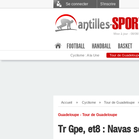
Se connecter
S'inscrire
Mise à jour - 08/08
.
FOOTBALL
HANDBALL
BASKET
Cyclisme : A la Une
Tour de Guadeloup
Accueil
»
Cyclisme
»
Tour de Guadeloupe
Guadeloupe - Tour de Guadeloupe
Tr Gpe, et8 : Navas s