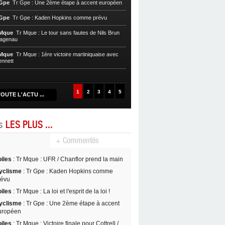
 Gpe
Tr Gpe : Une 2ème étape à accent européen
chaotique
 Gpe
Tr Gpe : Kaden Hopkins comme prévu
Cycl, T. Mque
Tr Mque : Nils Brun pre
 Mque
Tr Mque : Le tour sans fautes de Nils Brun
Cycl, T. Mque
Tr Mque : Hagenau re
Hagenau
Nils Brun au Gros-Morne
 Mque
Tr Mque : 1ère victoire martiniquaise avec
Cycl, T. Mque
Tr Mque : Coup double
ennett
Witzack
1
2
3
4
5
OUTE L'ACTU ...
es
LES PLUS ...
+ Commentés
oiles
: Tr Mque : UFR / Chanflor prend la main
yclisme
: Tr Gpe : Kaden Hopkins comme
révu
oiles
: Tr Mque : La loi et l'esprit de la loi !
yclisme
: Tr Gpe : Une 2ème étape à accent
uropéen
oiles
: Tr Mque : Victoire finale pour Cottrell /