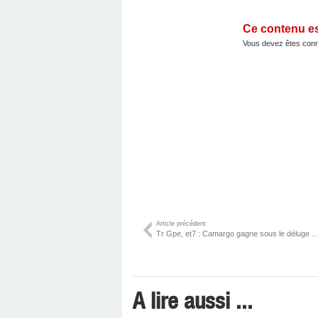
Ce contenu e
Vous devez êtes conn
Article précédent
Tr Gpe, et7 : Camargo gagne sous le déluge ...
A lire aussi ...