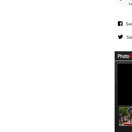
L
Sui
Sui
Photo
A