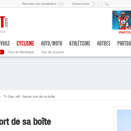
Recevez nos newsletters
Suivez-nous
/2026
PHOTO
VOILE
CYCLISME
AUTO/MOTO
ATHLÉTISME
AUTRES
PHOTOA
e
Tour de Martinique
Tour de Guyane
»
Tr Gpe, et8 : Navas sort de sa boîte
ort de sa boîte