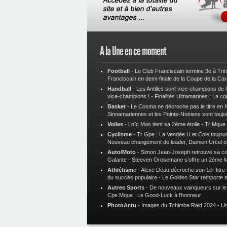
A la Une en ce moment
Football
-
Le Club Franciscain termine 3e à Tri
Franciscain en demi-finale de la Coupe de la Ca
Handball
-
Les Antilles sont vice-champions de
vice-champions !
-
Finalités Ultramarines : La co
Basket
-
Le Cosma ne décroche pas le titre en N
Sinnamariennes et les Pointe-Noiriens sont toujo
Voiles
-
Loïc Mas tient sa 2ème étoile
-
Tr Mque :
Cyclisme
-
Tr Gpe : La Vendée U et Cole toujours
Nouveau changement de leader, Damien Urcel o
Auto/Moto
-
Simon Jean-Joseph retrouve sa 
Galante
-
Steeven Orosemane s’offre un 2ème 
Athlétisme
-
Alexe Deau décroche son 1er titre
du succès populaire
-
Le Golden Star remporte 
Autres Sports
-
De nouveaux vainqueurs sur le t
Cpe Mque : Le Good-Luck à l’honneur
PhotoActu
-
Images du Tchimbe Raid 2024
-
Un