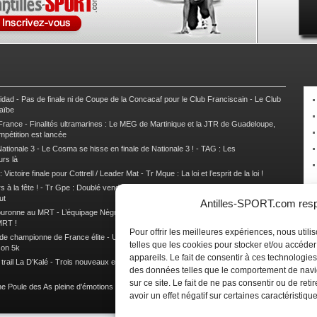
nidad
-
Pas de finale ni de Coupe de la Concacaf pour le Club Franciscain
-
Le Club
raïbe
 France
-
Finalités ultramarines : Le MEG de Martinique et la JTR de Guadeloupe,
mpétition est lancée
ationale 3
-
Le Cosma se hisse en finale de Nationale 3 !
-
TAG : Les
urs là
 Victoire finale pour Cottrell / Leader Mat
-
Tr Mque : La loi et l’esprit de la loi !
 à la fête !
-
Tr Gpe : Doublé vendéen sur l’étape des Mamelles
-
Tr Gpe :
ut
Antilles-SPORT.com respe
couronne au MRT
-
L’équipage Nègre – Gérard remporte le 9e rallye du Pays Marie-
MRT !
Pour offrir les meilleures expériences, nous util
 de championne de France élite
-
Un semi marathon sous le signe de la chaleur et
telles que les cookies pour stocker et/ou accéde
son 5k
appareils. Le fait de consentir à ces technologies
rail La D’Kalé
-
Trois nouveaux et un habitué au palmarès du Trail des Trésors
-
des données telles que le comportement de navi
sur ce site. Le fait de ne pas consentir ou de re
e Poule des As pleine d’émotions !
-
Images de la Woulib 113 X-Trem
avoir un effet négatif sur certaines caractéristique