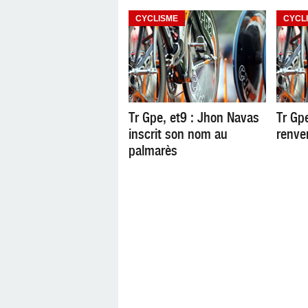
CYCLISME
CYCL
Tr Gpe, et9 : Jhon Navas
Tr Gpe
inscrit son nom au
renver
palmarès