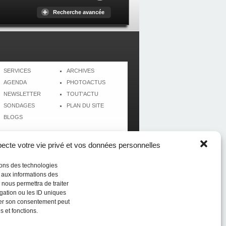
Recherche avancée
SERVICES
ARCHIVES
AGENDA
PHOTOACTUS
NEWSLETTER
TOUT'ACTU
SONDAGES
PLAN DU SITE
BLOGS
cte votre vie privé et vos données personnelles
isons des technologies
r aux informations des
 nous permettra de traiter
gation ou les ID uniques
tirer son consentement peut
s et fonctions.