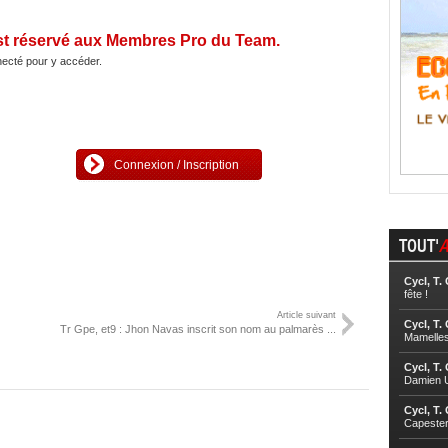
st réservé aux Membres Pro du Team.
ecté pour y accéder.
Connexion / Inscription
TOUT'
A
Cycl, T.
fête !
Article suivant
Cycl, T.
Tr Gpe, et9 : Jhon Navas inscrit son nom au palmarès ...
Mamelle
Cycl, T.
Damien U
Cycl, T.
Capester