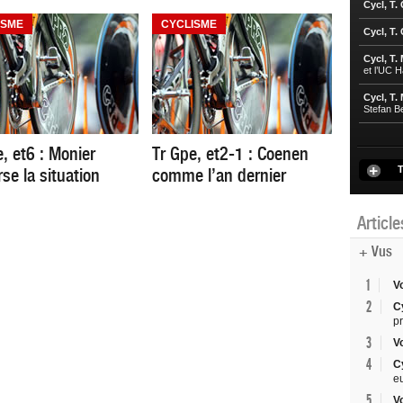
Cycl, T.
ISME
CYCLISME
Cycl, T.
Cycl, T.
et l’UC 
Cycl, T.
Stefan B
, et6 : Monier
Tr Gpe, et2-1 : Coenen
T
se la situation
comme l’an dernier
Articl
+ Vus
1
V
2
C
p
3
V
4
C
e
5
V