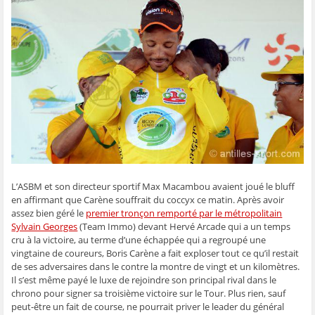
g
g
g
g
e
e
e
e
e
r
r
r
r
r
p
s
s
s
s
a
u
u
u
u
r
r
r
r
r
e
F
T
W
S
-
a
w
h
k
m
c
i
a
y
a
e
t
t
p
i
b
t
s
e
l
o
e
A
(
à
o
r
p
o
u
k
(
p
u
n
(
o
(
v
a
o
u
o
r
m
u
v
u
e
i
v
r
v
d
(
r
e
r
a
o
e
d
e
n
u
d
a
d
s
v
a
n
a
u
r
L’ASBM et son directeur sportif Max Macambou avaient joué le bluff
n
s
n
n
e
s
u
s
e
d
en affirmant que Carène souffrait du coccyx ce matin. Après avoir
u
n
u
n
a
n
e
n
o
n
assez bien géré le
premier tronçon remporté par le métropolitain
e
n
e
u
s
Sylvain Georges
(Team Immo) devant Hervé Arcade qui a un temps
n
o
n
v
u
o
u
o
e
n
cru à la victoire, au terme d’une échappée qui a regroupé une
u
v
u
l
e
vingtaine de coureurs, Boris Carène a fait exploser tout ce qu’il restait
v
e
v
l
n
e
l
e
e
o
de ses adversaires dans le contre la montre de vingt et un kilomètres.
l
l
l
f
u
Il s’est même payé le luxe de rejoindre son principal rival dans le
l
e
l
e
v
e
f
e
n
e
chrono pour signer sa troisième victoire sur le Tour. Plus rien, sauf
f
e
f
ê
l
e
n
e
t
l
peut-être un fait de course, ne pourrait priver le leader du général
n
ê
n
r
e