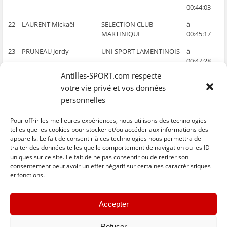
00:44:03
22
LAURENT Mickaël
SELECTION CLUB
à
MARTINIQUE
00:45:17
23
PRUNEAU Jordy
UNI SPORT LAMENTINOIS
à
00:47:28
Antilles-SPORT.com respecte
24
OSSYRA Gabriel
TEAM GF PRO
à
votre vie privé et vos données
FACHKILINK
00:49:18
personnelles
25
BOUSQUET Pascal
LA DEFENSE
à
00:51:56
Pour offrir les meilleures expériences, nous utilisons des technologies
telles que les cookies pour stocker et/ou accéder aux informations des
Le classement général tient compte des bonifications.
appareils. Le fait de consentir à ces technologies nous permettra de
traiter des données telles que le comportement de navigation ou les ID
uniques sur ce site. Le fait de ne pas consentir ou de retirer son
C
C
C
C
C
l
l
l
l
l
consentement peut avoir un effet négatif sur certaines caractéristiques
i
i
i
i
i
et fonctions.
q
q
q
q
q
u
u
u
u
u
e
e
e
e
e
z
z
z
z
z
« Previous
Next »
p
p
p
p
p
Accepter
o
o
o
o
o
u
u
u
u
u
r
r
r
r
r
p
p
p
p
e
Refuser