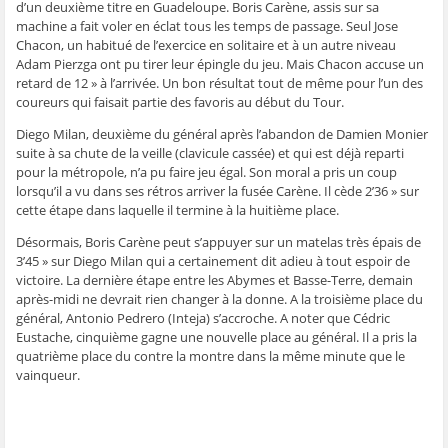
d’un deuxième titre en Guadeloupe. Boris Carène, assis sur sa
ê
t
ê
e
f
t
r
t
)
e
machine a fait voler en éclat tous les temps de passage. Seul Jose
r
e
r
n
Chacon, un habitué de l’exercice en solitaire et à un autre niveau
e
)
e
ê
)
)
t
Adam Pierzga ont pu tirer leur épingle du jeu. Mais Chacon accuse un
r
e
retard de 12 » à l’arrivée. Un bon résultat tout de même pour l’un des
)
coureurs qui faisait partie des favoris au début du Tour.
Diego Milan, deuxième du général après l’abandon de Damien Monier
suite à sa chute de la veille (clavicule cassée) et qui est déjà reparti
pour la métropole, n’a pu faire jeu égal. Son moral a pris un coup
lorsqu’il a vu dans ses rétros arriver la fusée Carène. Il cède 2’36 » sur
cette étape dans laquelle il termine à la huitième place.
Désormais, Boris Carène peut s’appuyer sur un matelas très épais de
3’45 » sur Diego Milan qui a certainement dit adieu à tout espoir de
victoire. La dernière étape entre les Abymes et Basse-Terre, demain
après-midi ne devrait rien changer à la donne. A la troisième place du
général, Antonio Pedrero (Inteja) s’accroche. A noter que Cédric
Eustache, cinquième gagne une nouvelle place au général. Il a pris la
quatrième place du contre la montre dans la même minute que le
vainqueur.