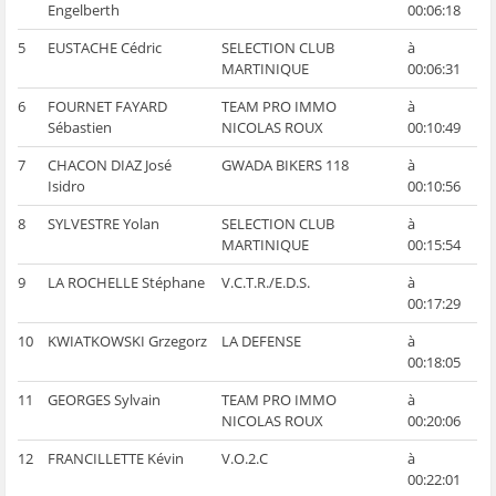
Engelberth
00:06:18
5
EUSTACHE Cédric
SELECTION CLUB
à
MARTINIQUE
00:06:31
6
FOURNET FAYARD
TEAM PRO IMMO
à
Sébastien
NICOLAS ROUX
00:10:49
7
CHACON DIAZ José
GWADA BIKERS 118
à
Isidro
00:10:56
8
SYLVESTRE Yolan
SELECTION CLUB
à
MARTINIQUE
00:15:54
9
LA ROCHELLE Stéphane
V.C.T.R./E.D.S.
à
00:17:29
10
KWIATKOWSKI Grzegorz
LA DEFENSE
à
00:18:05
11
GEORGES Sylvain
TEAM PRO IMMO
à
NICOLAS ROUX
00:20:06
12
FRANCILLETTE Kévin
V.O.2.C
à
00:22:01