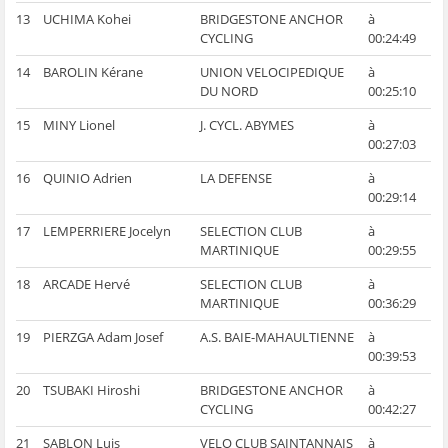
13
UCHIMA Kohei
BRIDGESTONE ANCHOR
à
CYCLING
00:24:49
14
BAROLIN Kérane
UNION VELOCIPEDIQUE
à
DU NORD
00:25:10
15
MINY Lionel
J. CYCL. ABYMES
à
00:27:03
16
QUINIO Adrien
LA DEFENSE
à
00:29:14
17
LEMPERRIERE Jocelyn
SELECTION CLUB
à
MARTINIQUE
00:29:55
18
ARCADE Hervé
SELECTION CLUB
à
MARTINIQUE
00:36:29
19
PIERZGA Adam Josef
A.S. BAIE-MAHAULTIENNE
à
00:39:53
20
TSUBAKI Hiroshi
BRIDGESTONE ANCHOR
à
CYCLING
00:42:27
21
SABLON Luis
VELO CLUB SAINTANNAIS
à