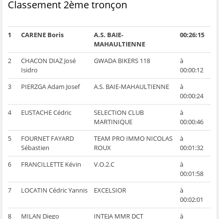
Classement 2ème tronçon
1
CARENE Boris
A.S. BAIE-
00:26:15
MAHAULTIENNE
2
CHACON DIAZ José
GWADA BIKERS 118
à
Isidro
00:00:12
3
PIERZGA Adam Josef
A.S. BAIE-MAHAULTIENNE
à
00:00:24
4
EUSTACHE Cédric
SELECTION CLUB
à
MARTINIQUE
00:00:46
5
FOURNET FAYARD
TEAM PRO IMMO NICOLAS
à
Sébastien
ROUX
00:01:32
6
FRANCILLETTE Kévin
V.O.2.C
à
00:01:58
7
LOCATIN Cédric Yannis
EXCELSIOR
à
00:02:01
8
MILAN Diego
INTEJA MMR DCT
à