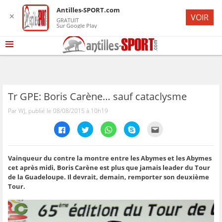
Antilles-SPORT.com
✕
VOIR
GRATUIT
Sur Google Play
Tr GPE: Boris Carène… sauf cataclysme
Par WJ, publié le 08/08/2015 à 10h19
C
C
C
C
C
l
l
l
l
l
i
i
i
i
i
q
q
q
q
q
u
u
u
u
u
e
e
e
e
e
Vainqueur du contre la montre entre les Abymes et les Abymes
z
z
z
z
z
cet après midi, Boris Carène est plus que jamais leader du Tour
p
p
p
p
p
o
o
o
o
o
de la Guadeloupe. Il devrait, demain, remporter son deuxième
u
u
u
u
u
Tour.
r
r
r
r
r
p
p
p
p
e
a
a
a
a
n
r
r
r
r
v
t
t
t
t
o
a
a
a
a
y