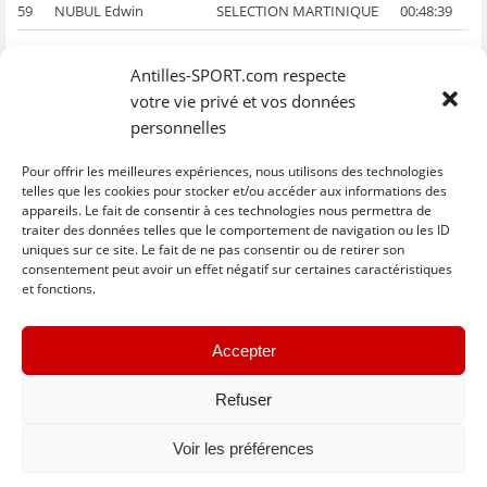
59
NUBUL Edwin
SELECTION MARTINIQUE
00:48:39
…
Antilles-SPORT.com respecte
95
JANDIA Mario
SELECTION GUYANE
01:41:16
votre vie privé et vos données
…
personnelles
102
GREEN Siméon
EUROCYCLINGTRIPS
03:25:38
Pour offrir les meilleures expériences, nous utilisons des technologies
telles que les cookies pour stocker et/ou accéder aux informations des
appareils. Le fait de consentir à ces technologies nous permettra de
traiter des données telles que le comportement de navigation ou les ID
uniques sur ce site. Le fait de ne pas consentir ou de retirer son
C
C
C
C
C
l
l
l
l
l
consentement peut avoir un effet négatif sur certaines caractéristiques
i
i
i
i
i
et fonctions.
q
q
q
q
q
u
u
u
u
u
e
e
e
e
e
z
z
z
z
z
« Previous
Next »
p
p
p
p
p
Accepter
o
o
o
o
o
u
u
u
u
u
r
r
r
r
r
p
p
p
p
e
Refuser
a
a
a
a
n
r
r
r
r
v
t
t
t
t
o
Voir les préférences
a
a
a
a
y
g
g
g
g
e
e
e
e
e
r