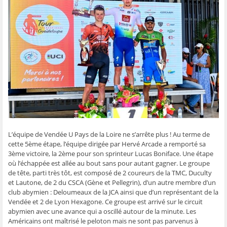
g
g
g
g
e
e
e
e
e
r
r
r
r
r
p
s
s
s
s
a
u
u
u
u
r
r
r
r
r
e
F
T
W
S
-
a
w
h
k
m
c
i
a
y
a
e
t
t
p
i
b
t
s
e
l
o
e
A
(
à
o
r
p
o
u
k
(
p
u
n
(
o
(
v
a
o
u
o
r
m
u
v
u
e
i
v
r
v
d
(
r
e
r
a
o
e
d
e
n
u
d
a
d
s
v
a
n
a
u
r
L’équipe de Vendée U Pays de la Loire ne s’arrête plus ! Au terme de
n
s
n
n
e
s
u
s
e
d
cette 5ème étape, l’équipe dirigée par Hervé Arcade a remporté sa
u
n
u
n
a
n
e
n
o
n
3ème victoire, la 2ème pour son sprinteur Lucas Boniface. Une étape
e
n
e
u
s
où l’échappée est allée au bout sans pour autant gagner. Le groupe
n
o
n
v
u
o
u
o
e
n
de tête, parti très tôt, est composé de 2 coureurs de la TMC, Duculty
u
v
u
l
e
et Lautone, de 2 du CSCA (Gène et Pellegrin), d’un autre membre d’un
v
e
v
l
n
e
l
e
e
o
club abymien : Deloumeaux de la JCA ainsi que d’un représentant de la
l
l
l
f
u
Vendée et 2 de Lyon Hexagone. Ce groupe est arrivé sur le circuit
l
e
l
e
v
e
f
e
n
e
abymien avec une avance qui a oscillé autour de la minute. Les
f
e
f
ê
l
e
n
e
t
l
Américains ont maîtrisé le peloton mais ne sont pas parvenus à
n
ê
n
r
e