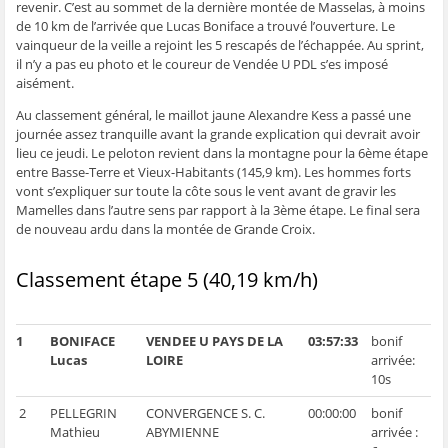
revenir. C’est au sommet de la dernière montée de Masselas, à moins
ê
t
ê
e
f
t
r
t
)
e
de 10 km de l’arrivée que Lucas Boniface a trouvé l’ouverture. Le
r
e
r
n
vainqueur de la veille a rejoint les 5 rescapés de l’échappée. Au sprint,
e
)
e
ê
)
)
t
il n’y a pas eu photo et le coureur de Vendée U PDL s’es imposé
r
e
aisément.
)
Au classement général, le maillot jaune Alexandre Kess a passé une
journée assez tranquille avant la grande explication qui devrait avoir
lieu ce jeudi. Le peloton revient dans la montagne pour la 6ème étape
entre Basse-Terre et Vieux-Habitants (145,9 km). Les hommes forts
vont s’expliquer sur toute la côte sous le vent avant de gravir les
Mamelles dans l’autre sens par rapport à la 3ème étape. Le final sera
de nouveau ardu dans la montée de Grande Croix.
Classement étape 5 (40,19 km/h)
1
BONIFACE
VENDEE U PAYS DE LA
03:57:33
bonif
Lucas
LOIRE
arrivée:
10s
2
PELLEGRIN
CONVERGENCE S. C.
00:00:00
bonif
Mathieu
ABYMIENNE
arrivée :