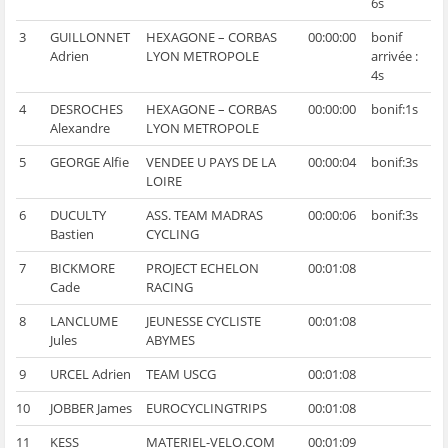
6s
3
GUILLONNET
HEXAGONE – CORBAS
00:00:00
bonif
Adrien
LYON METROPOLE
arrivée :
4s
4
DESROCHES
HEXAGONE – CORBAS
00:00:00
bonif:1s
Alexandre
LYON METROPOLE
5
GEORGE Alfie
VENDEE U PAYS DE LA
00:00:04
bonif:3s
LOIRE
6
DUCULTY
ASS. TEAM MADRAS
00:00:06
bonif:3s
Bastien
CYCLING
7
BICKMORE
PROJECT ECHELON
00:01:08
Cade
RACING
8
LANCLUME
JEUNESSE CYCLISTE
00:01:08
Jules
ABYMES
9
URCEL Adrien
TEAM USCG
00:01:08
10
JOBBER James
EUROCYCLINGTRIPS
00:01:08
11
KESS
MATERIEL-VELO.COM
00:01:09