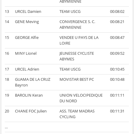
ABYMIENNE
13
URCEL Damien
TEAM USCG
00:08:02
14
GENE Meving
CONVERGENCE S. C.
00:08:21
ABYMIENNE
15
GEORGE Alfie
VENDEE U PAYS DE LA
00:08:47
LOIRE
16
MINY Lionel
JEUNESSE CYCLISTE
00:09:52
ABYMES
17
URCEL Adrien
TEAM USCG
00:10:45
18
GUAMA DE LA CRUZ
MOVISTAR BEST PC
00:10:48
Bayron
19
BAROLIN Keran
UNION VELOCIPEDIQUE
00:11:11
DU NORD
20
CHANE FOC Julien
ASS. TEAM MADRAS
00:11:31
CYCLING
…