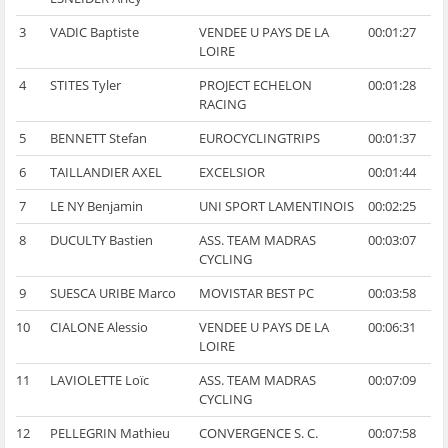
3
VADIC Baptiste
VENDEE U PAYS DE LA
00:01:27
LOIRE
4
STITES Tyler
PROJECT ECHELON
00:01:28
RACING
5
BENNETT Stefan
EUROCYCLINGTRIPS
00:01:37
6
TAILLANDIER AXEL
EXCELSIOR
00:01:44
7
LE NY Benjamin
UNI SPORT LAMENTINOIS
00:02:25
8
DUCULTY Bastien
ASS. TEAM MADRAS
00:03:07
CYCLING
9
SUESCA URIBE Marco
MOVISTAR BEST PC
00:03:58
10
CIALONE Alessio
VENDEE U PAYS DE LA
00:06:31
LOIRE
11
LAVIOLETTE Loïc
ASS. TEAM MADRAS
00:07:09
CYCLING
12
PELLEGRIN Mathieu
CONVERGENCE S. C.
00:07:58