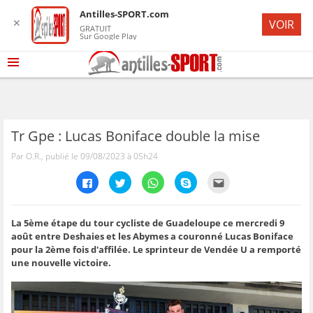
Antilles-SPORT.com
✕
VOIR
GRATUIT
Sur Google Play
Tr Gpe : Lucas Boniface double la mise
Par O.R., publié le 09/08/2023 à 05h24
C
C
C
C
C
l
l
l
l
l
i
i
i
i
i
q
q
q
q
q
u
u
u
u
u
e
e
e
e
e
La 5ème étape du tour cycliste de Guadeloupe ce mercredi 9
z
z
z
z
z
août entre Deshaies et les Abymes a couronné Lucas Boniface
p
p
p
p
p
o
o
o
o
o
pour la 2ème fois d'affilée. Le sprinteur de Vendée U a remporté
u
u
u
u
u
une nouvelle victoire.
r
r
r
r
r
p
p
p
p
e
a
a
a
a
n
r
r
r
r
v
t
t
t
t
o
a
a
a
a
y