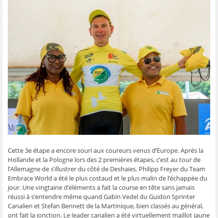
t
t
t
t
o
a
a
a
a
y
g
g
g
g
e
e
e
e
e
r
r
r
r
r
p
s
s
s
s
a
u
u
u
u
r
r
r
r
r
e
F
T
W
S
-
a
w
h
k
m
c
i
a
y
a
e
t
t
p
i
b
t
s
e
l
o
e
A
(
à
o
r
p
o
u
k
(
p
u
n
(
o
(
v
a
o
u
o
r
m
u
v
u
e
i
v
r
v
d
(
r
e
r
a
o
e
d
e
n
u
d
a
d
s
v
a
n
a
u
r
n
s
n
n
e
s
u
s
e
d
Cette 3e étape a encore souri aux coureurs venus d’Europe. Après la
u
n
u
n
a
n
e
n
o
n
Hollande et la Pologne lors des 2 premières étapes, c’est au tour de
e
n
e
u
s
l’Allemagne de s’illustrer du côté de Deshaies. Philipp Freyer du Team
n
o
n
v
u
o
u
o
e
n
Embrace World a été le plus costaud et le plus malin de l’échappée du
u
v
u
l
e
jour. Une vingtaine d’éléments a fait la course en tête sans jamais
v
e
v
l
n
e
l
e
e
o
réussi à s’entendre même quand Gabin Vedel du Guidon Sprinter
l
l
l
f
u
Canalien et Stefan Bennett de la Martinique, bien classés au général,
l
e
l
e
v
e
f
e
n
e
ont fait la jonction. Le leader canalien a été virtuellement maillot jaune
f
e
f
ê
l