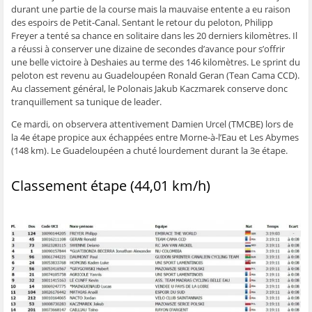
e
n
e
t
l
durant une partie de la course mais la mauvaise entente a eu raison
n
ê
n
r
e
des espoirs de Petit-Canal. Sentant le retour du peloton, Philipp
ê
t
ê
e
f
t
r
t
)
e
Freyer a tenté sa chance en solitaire dans les 20 derniers kilomètres. Il
r
e
r
n
a réussi à conserver une dizaine de secondes d’avance pour s’offrir
e
)
e
ê
)
)
t
une belle victoire à Deshaies au terme des 146 kilomètres. Le sprint du
r
e
peloton est revenu au Guadeloupéen Ronald Geran (Tean Cama CCD).
)
Au classement général, le Polonais Jakub Kaczmarek conserve donc
tranquillement sa tunique de leader.
Ce mardi, on observera attentivement Damien Urcel (TMCBE) lors de
la 4e étape propice aux échappées entre Morne-à-l’Eau et Les Abymes
(148 km). Le Guadeloupéen a chuté lourdement durant la 3e étape.
Classement étape (44,01 km/h)