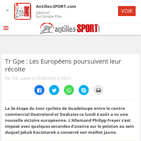
Antilles-SPORT.com
✕
VOIR
GRATUIT
Sur Google Play
Tr Gpe : Les Européens poursuivent leur
récolte
Par O.R., publié le 05/08/2025 à 10h53
C
C
C
C
C
l
l
l
l
l
i
i
i
i
i
q
q
q
q
q
u
u
u
u
u
e
e
e
e
e
La 3e étape du tour cycliste de Guadeloupe entre le centre
z
z
z
z
z
commercial Destreland et Deshaies ce lundi 4 août a vu une
p
p
p
p
p
o
o
o
o
o
nouvelle victoire européenne. L'Allemand Philipp Freyer s'est
u
u
u
u
u
imposé avec quelques secondes d'avance sur le peloton au sein
r
r
r
r
r
p
p
p
p
e
duquel Jakub Kaczmarek a conservé son maillot jaune.
a
a
a
a
n
r
r
r
r
v