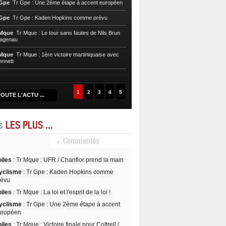
 Gpe
Tr Gpe : Une 2ème étape à accent européen
chaotique
 Gpe
Tr Gpe : Kaden Hopkins comme prévu
Cycl, T. Mque
Tr Mque : Nils Brun pre
 Mque
Tr Mque : Le tour sans fautes de Nils Brun
Cycl, T. Mque
Tr Mque : Hagenau re
Hagenau
Nils Brun au Gros-Morne
 Mque
Tr Mque : 1ère victoire martiniquaise avec
Cycl, T. Mque
Tr Mque : Coup double
ennett
Witzack
1
2
3
4
5
OUTE L'ACTU ...
es
LES PLUS ...
+ Commentés
oiles
: Tr Mque : UFR / Chanflor prend la main
yclisme
: Tr Gpe : Kaden Hopkins comme
révu
oiles
: Tr Mque : La loi et l'esprit de la loi !
yclisme
: Tr Gpe : Une 2ème étape à accent
uropéen
oiles
: Tr Mque : Victoire finale pour Cottrell /