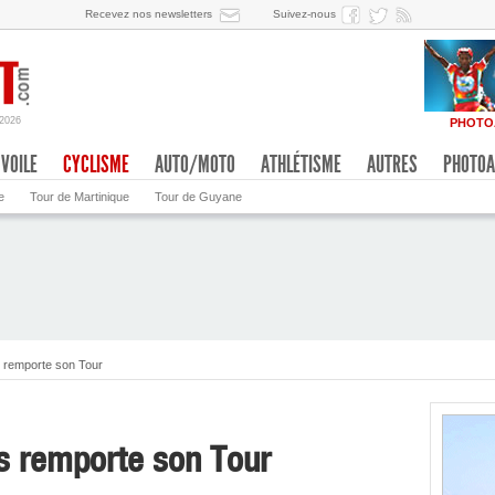
Recevez nos newsletters
Suivez-nous
/2026
PHOTO
VOILE
CYCLISME
AUTO/MOTO
ATHLÉTISME
AUTRES
PHOTOA
e
Tour de Martinique
Tour de Guyane
 remporte son Tour
s remporte son Tour