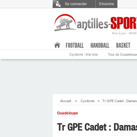
Se connecter
S'inscrire
Mise à jour - 08/08
.
FOOTBALL
HANDBALL
BASKET
Cyclisme : A la Une
Tour de Guadeloup
Accueil
»
Cyclisme
»
Tr GPE Cadet : Damas
Guadeloupe
Tr GPE Cadet : Dama