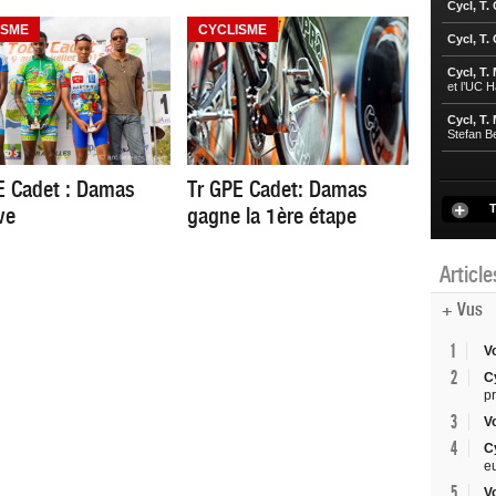
Cycl, T.
ISME
CYCLISME
Cycl, T.
Cycl, T.
et l’UC 
Cycl, T.
Stefan B
E Cadet : Damas
Tr GPE Cadet: Damas
T
ve
gagne la 1ère étape
Articl
+ Vus
1
V
2
C
p
3
V
4
C
e
5
V