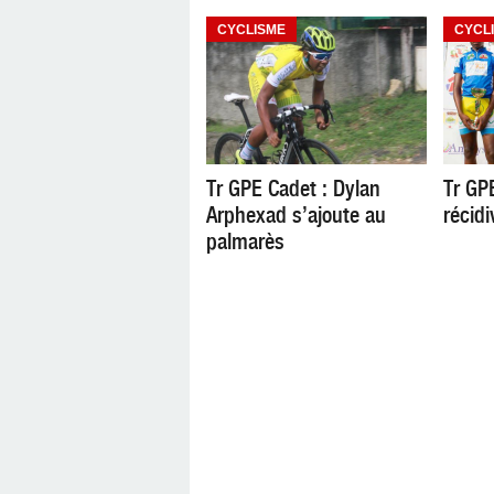
CYCLISME
CYCL
Tr GPE Cadet : Dylan
Tr GP
Arphexad s’ajoute au
récidi
palmarès