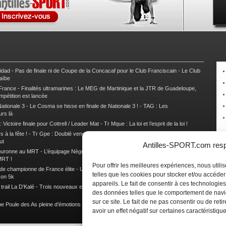
nidad
-
Pas de finale ni de Coupe de la Concacaf pour le Club Franciscain
-
Le Club
raïbe
 France
-
Finalités ultramarines : Le MEG de Martinique et la JTR de Guadeloupe,
mpétition est lancée
ationale 3
-
Le Cosma se hisse en finale de Nationale 3 !
-
TAG : Les
urs là
 Victoire finale pour Cottrell / Leader Mat
-
Tr Mque : La loi et l’esprit de la loi !
 à la fête !
-
Tr Gpe : Doublé vendéen sur l’étape des Mamelles
-
Tr Gpe :
ut
Antilles-SPORT.com respe
couronne au MRT
-
L’équipage Nègre – Gérard remporte le 9e rallye du Pays Marie-
MRT !
Pour offrir les meilleures expériences, nous util
 de championne de France élite
-
Un semi marathon sous le signe de la chaleur et
telles que les cookies pour stocker et/ou accéde
son 5k
appareils. Le fait de consentir à ces technologies
rail La D’Kalé
-
Trois nouveaux et un habitué au palmarès du Trail des Trésors
-
des données telles que le comportement de navi
sur ce site. Le fait de ne pas consentir ou de re
e Poule des As pleine d’émotions !
-
Images de la Woulib 113 X-Trem
avoir un effet négatif sur certaines caractéristique