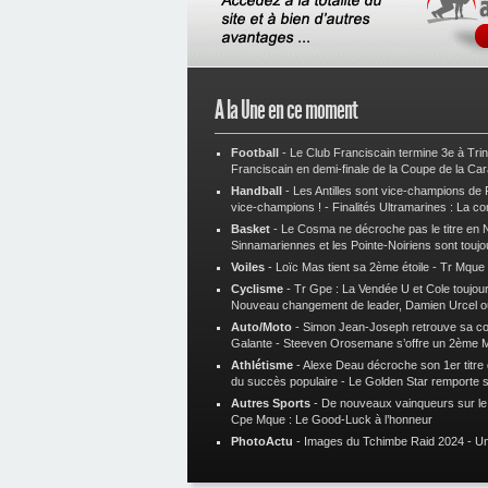
A la Une en ce moment
Football
-
Le Club Franciscain termine 3e à Tri
Franciscain en demi-finale de la Coupe de la Ca
Handball
-
Les Antilles sont vice-champions de
vice-champions !
-
Finalités Ultramarines : La co
Basket
-
Le Cosma ne décroche pas le titre en N
Sinnamariennes et les Pointe-Noiriens sont toujo
Voiles
-
Loïc Mas tient sa 2ème étoile
-
Tr Mque :
Cyclisme
-
Tr Gpe : La Vendée U et Cole toujours
Nouveau changement de leader, Damien Urcel o
Auto/Moto
-
Simon Jean-Joseph retrouve sa 
Galante
-
Steeven Orosemane s’offre un 2ème 
Athlétisme
-
Alexe Deau décroche son 1er titre
du succès populaire
-
Le Golden Star remporte 
Autres Sports
-
De nouveaux vainqueurs sur le t
Cpe Mque : Le Good-Luck à l’honneur
PhotoActu
-
Images du Tchimbe Raid 2024
-
Un