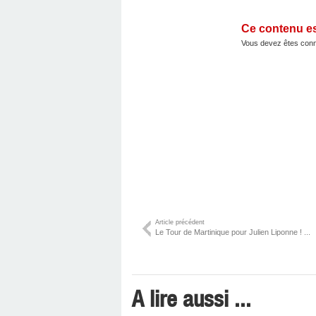
Ce contenu e
Vous devez êtes conn
Article précédent
Le Tour de Martinique pour Julien Liponne ! ...
A lire aussi ...