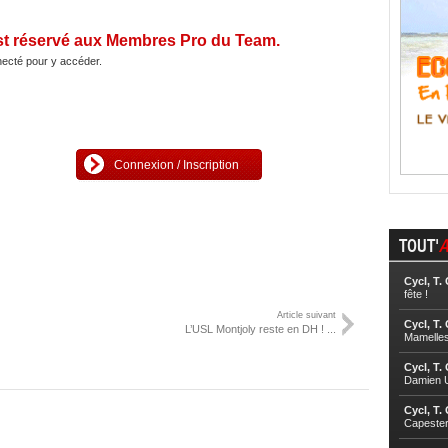
st réservé aux Membres Pro du Team.
ecté pour y accéder.
Connexion / Inscription
TOUT'
A
Cycl, T.
fête !
Article suivant
Cycl, T.
L’USL Montjoly reste en DH ! ...
Mamelle
Cycl, T.
Damien U
Cycl, T.
Capester