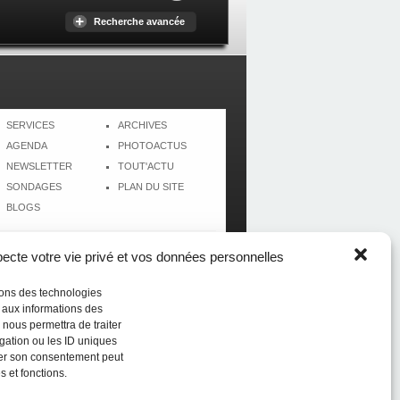
Recherche avancée
SERVICES
ARCHIVES
AGENDA
PHOTOACTUS
NEWSLETTER
TOUT'ACTU
SONDAGES
PLAN DU SITE
BLOGS
cte votre vie privé et vos données personnelles
isons des technologies
r aux informations des
 nous permettra de traiter
gation ou les ID uniques
tirer son consentement peut
s et fonctions.