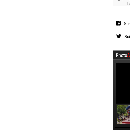
L
Sui
Sui
Photo
A