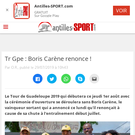
Antilles-SPORT.com
✕
VOIR
GRATUIT
Sur Google Play
Tr Gpe : Boris Carène renonce !
Par O.R., publié le 29/07/2019 à 10h43
C
C
C
C
C
l
l
l
l
l
i
i
i
i
i
q
q
q
q
q
u
u
u
u
u
e
e
e
e
e
Le Tour de Guadeloupe 2019 qui débutera ce jeudi 1er août avec
z
z
z
z
z
la cérémonie d'ouverture se déroulera sans Boris Carène, le
p
p
p
p
p
o
o
o
o
o
vainqueur sortant qui a annoncé ce lundi qu'il renonçait à
u
u
u
u
u
cause de sa chute à l'entraînement début juillet.
r
r
r
r
r
p
p
p
p
e
a
a
a
a
n
r
r
r
r
v
t
t
t
t
o
a
a
a
a
y