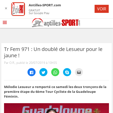
Antilles-SPORT.com
✕
VOIR
GRATUIT
Sur Google Play
Tr Fem 971 : Un doublé de Lesueur pour le
jaune !
Par O.R., publié le 20/07/2019 à 10h55
C
C
C
C
C
l
l
l
l
l
i
i
i
i
i
q
q
q
q
q
u
u
u
u
u
e
e
e
e
e
Mélodie Lesueur a remporté ce samedi les deux tronçons de la
z
z
z
z
z
première étape du 6ème Tour Cycliste de la Guadeloupe
p
p
p
p
p
o
o
o
o
o
Féminin.
u
u
u
u
u
r
r
r
r
r
p
p
p
p
e
a
a
a
a
n
r
r
r
r
v