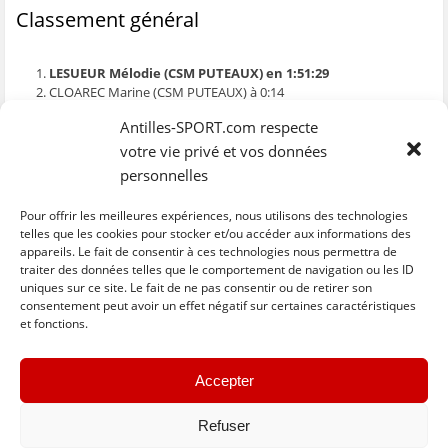
e
n
e
t
l
Classement général
n
ê
n
r
e
ê
t
ê
e
f
t
r
t
)
e
r
e
r
n
e
)
e
ê
LESUEUR Mélodie (CSM PUTEAUX) en 1:51:29
)
)
t
CLOAREC Marine (CSM PUTEAUX) à 0:14
r
e
GUEDON Mélanie (Team Centre Val de Loire Groupama) à 0:34
)
Antilles-SPORT.com respecte
CORVO Soraya (TEAM KAPDL) à 0:46
GEGU Justine (Team Lueur D’Espoir pour Ayden) à 0:47
votre vie privé et vos données
GUEPPOIS Laura (ACVPB) à 1:22
personnelles
FABIEN Lisa (CSM PUTEAUX) à 1:55
CONTRÔLE Ophelie (TEAM KAPDL) à 2:01
Pour offrir les meilleures expériences, nous utilisons des technologies
MARTINEZ Christelle (TEAM KAPDL) à 2:03
telles que les cookies pour stocker et/ou accéder aux informations des
GUERIN Lisa (Team Lueur D’Espoir pour Ayden) à 2:05
appareils. Le fait de consentir à ces technologies nous permettra de
traiter des données telles que le comportement de navigation ou les ID
uniques sur ce site. Le fait de ne pas consentir ou de retirer son
C
C
C
C
C
l
l
l
l
l
consentement peut avoir un effet négatif sur certaines caractéristiques
i
i
i
i
i
et fonctions.
q
q
q
q
q
u
u
u
u
u
e
e
e
e
e
z
z
z
z
z
« Previous
Next »
p
p
p
p
p
Accepter
o
o
o
o
o
u
u
u
u
u
r
r
r
r
r
p
p
p
p
e
Refuser
a
a
a
a
n