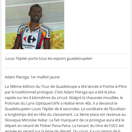
g
g
g
g
e
e
e
e
e
r
r
r
r
r
p
s
s
s
s
a
u
u
u
u
r
r
r
r
r
e
F
T
W
S
-
a
w
h
k
m
c
i
a
y
a
e
t
t
p
i
b
t
s
e
l
o
e
A
(
à
o
r
p
o
u
k
(
p
u
n
(
o
(
v
a
o
u
o
r
m
u
v
u
e
i
Louis Téplier porte tous les espoirs guadeloupéen
v
r
v
d
(
r
e
r
a
o
e
d
e
n
u
d
a
d
s
v
a
n
a
u
r
Adam Pierzga, 1er maillot jaune
n
s
n
n
e
s
u
s
e
d
u
n
u
n
a
La 58ème édition du Tour de Guadeloupe a été lancée à Pointe-à-Pitre
n
e
n
o
n
par le traditionnel prologue. C’est Adam Piersga qui a été le plus
e
n
e
u
s
n
o
n
v
u
rapide sur les 4 kilomètres du circuit. Malgré la chaussée mouillée, le
o
u
o
e
n
u
v
u
l
e
Polonais du Lynx Optique/UVN a réalisé 4min 40s. Il a devancé le
v
e
v
l
n
Guadeloupéen Louis Téplier de 8 secondes. Le sociétaire de l’Excelsior
e
l
e
e
o
l
l
l
f
u
a longtemps été en tête du classement. La 3ème place est revenue au
l
e
l
e
v
Slovaque Miroslav Keliar. Le fait marquant de ce prologue aura été le
e
f
e
n
e
f
e
f
ê
l
départ en retard de Flober Pena Pena. Le tenant du titre de l’UCC est
e
n
e
t
l
arrivée en retard sur la ligne de départ. Du coup, il a un temps de 6
n
ê
n
r
e