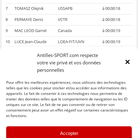
7
TOMASZ Olejnik
USSAPB
à 00:00:18
8
PERMAYE Denis
VCTR
à 00:00:18
9
MAC LEOD Garret
Canada
à 00:00:19
10
LUCE Jean-Claude
LOEA-FIT/UVN
à 00:00:19
11
GENE Martial
Excelsior
à 00:00:20
Antilles-SPORT.com respecte
votre vie privé et vos données
personnelles
Pour offrir les meilleures expériences, nous utilisons des technologies
telles que les cookies pour stocker et/ou accéder aux informations des
appareils. Le fait de consentir à ces technologies nous permettra de
traiter des données telles que le comportement de navigation ou les ID
uniques sur ce site. Le fait de ne pas consentir ou de retirer son
C
C
C
C
C
l
l
l
l
l
consentement peut avoir un effet négatif sur certaines caractéristiques
i
i
i
i
i
et fonctions.
q
q
q
q
q
u
u
u
u
u
e
e
e
e
e
z
z
z
z
z
« Previous
Next »
p
p
p
p
p
Accepter
o
o
o
o
o