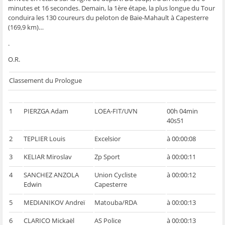
ê
t
ê
e
f
minutes et 16 secondes. Demain, la 1ère étape, la plus longue du Tour
t
r
t
)
e
r
e
r
n
conduira les 130 coureurs du peloton de Baie-Mahault à Capesterre
e
)
e
ê
(169,9 km)…
)
)
t
r
e
.
)
O.R.
Classement du Prologue
1
PIERZGA Adam
LOEA-FIT/UVN
00h 04min
40s51
2
TEPLIER Louis
Excelsior
à 00:00:08
3
KELIAR Miroslav
Zp Sport
à 00:00:11
4
SANCHEZ ANZOLA
Union Cycliste
à 00:00:12
Edwin
Capesterre
5
MEDIANIKOV Andreï
Matouba/RDA
à 00:00:13
6
CLARICO Mickaël
AS Police
à 00:00:13