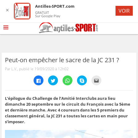
Antilles-SPORT.com
✕
VOIR
GRATUIT
Sur Google Play
Peut-on empêcher le sacre de la JC 231 ?
Par L.V., publié le 19/09/2020 à 12h02
C
C
C
C
C
l
l
l
l
l
i
i
i
i
i
q
q
q
q
q
u
u
u
u
u
e
e
e
e
e
L’épilogue du Challenge de l’Amitié Interclubs aura lieu
z
z
z
z
z
dimanche 20 septembre sur le circuit du François avec la 5ème
p
p
p
p
p
o
o
o
o
o
et dernière manche. Avec 4 coureurs dans les 5 premiers du
u
u
u
u
u
classement général, la JC 231 a toutes les cartes en main pour
r
r
r
r
r
p
p
p
p
e
s’imposer.
a
a
a
a
n
r
r
r
r
v
t
t
t
t
o
a
a
a
a
y