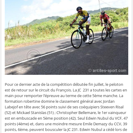
g
g
g
g
e
e
e
e
e
r
r
r
r
r
p
s
s
s
s
a
u
u
u
u
r
r
r
r
r
e
F
T
W
S
-
a
w
h
k
m
c
i
a
y
a
e
t
t
p
i
b
t
s
e
l
o
e
A
(
à
o
r
p
o
u
k
(
p
u
n
(
o
(
v
a
o
u
o
r
m
u
v
u
e
i
v
r
v
d
(
r
e
r
a
o
e
d
e
n
u
d
a
d
s
v
a
n
a
u
r
n
s
n
n
e
s
u
s
e
d
Pour ce dernier acte de la compétition débutée fin juillet, le peloton
u
n
u
n
a
n
e
n
o
n
est de retour sur le circuit du François. La JC 231 a toutes les cartes en
e
n
e
u
s
main pour remporter l’épreuve au terme de cette 5ème manche. La
n
o
n
v
u
o
u
o
e
n
formation robertine domine le classement général avec Jordan
u
v
u
l
e
Labejof en tête avec 56 points suivi de ses coéquipiers Steeven Risal
v
e
v
l
n
e
l
e
e
o
(52) et Mickael Stanislas (51) ; Christopher Bellemare, le 1er vainqueur
l
l
l
f
u
est en embuscade en 5ème position (42). Seul Edwin Nubul du VCF, 47
l
e
l
e
v
e
f
e
n
e
points (4ème) et, dans une moindre mesure Emile Demazy du CCV, 39
f
e
f
ê
l
e
n
e
t
l
points, 6ème, peuvent bousculer la JC 231. Edwin Nubul a cédé lors de
n
ê
n
r
e