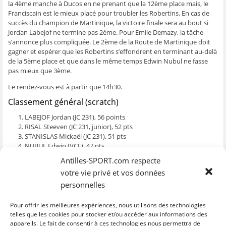
la 4ème manche à Ducos en ne prenant que la 12ème place mais, le
ê
t
ê
e
f
t
r
t
)
e
Franciscain est le mieux placé pour troubler les Robertins. En cas de
r
e
r
n
succès du champion de Martinique, la victoire finale sera au bout si
e
)
e
ê
)
)
t
Jordan Labejof ne termine pas 2ème. Pour Emile Demazy, la tâche
r
e
s’annonce plus compliquée. Le 2ème de la Route de Martinique doit
)
gagner et espérer que les Robertins s’effondrent en terminant au-delà
de la 5ème place et que dans le même temps Edwin Nubul ne fasse
pas mieux que 3ème.
Le rendez-vous est à partir que 14h30.
Classement général (scratch)
LABEJOF Jordan (JC 231), 56 points
RISAL Steeven (JC 231, junior), 52 pts
STANISLAS Mickaël (JC 231), 51 pts
NUBUL Edwin (VCF), 47 pts
BELLEMARE Christopher (JC 231), 42 pts
Antilles-SPORT.com respecte
DEMAZY Emile (CCV), 39 pts
votre vie privé et vos données
RINGUET Teddy (Team Crédit Mutuel Garage Premier), 39 pts
CADET-MARTHE Eddy-Michel (Madinina Bikers), 35 pts
personnelles
FLORIMOND Jean-Christophe (ECL), 34 pts
RAGOT Thierry (ECD), 25 pts
Pour offrir les meilleures expériences, nous utilisons des technologies
telles que les cookies pour stocker et/ou accéder aux informations des
appareils. Le fait de consentir à ces technologies nous permettra de