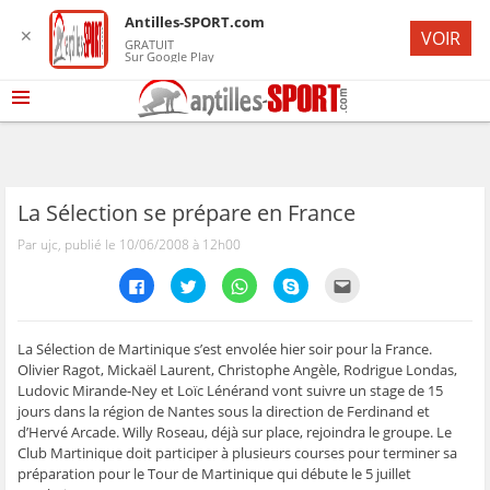
Antilles-SPORT.com
✕
VOIR
GRATUIT
Sur Google Play
La Sélection se prépare en France
Par ujc, publié le 10/06/2008 à 12h00
C
C
C
C
C
l
l
l
l
l
i
i
i
i
i
q
q
q
q
q
u
u
u
u
u
e
e
e
e
e
La Sélection de Martinique s’est envolée hier soir pour la France.
z
z
z
z
z
Olivier Ragot, Mickaël Laurent, Christophe Angèle, Rodrigue Londas,
p
p
p
p
p
o
o
o
o
o
Ludovic Mirande-Ney et Loïc Lénérand vont suivre un stage de 15
u
u
u
u
u
jours dans la région de Nantes sous la direction de Ferdinand et
r
r
r
r
r
p
p
p
p
e
d’Hervé Arcade. Willy Roseau, déjà sur place, rejoindra le groupe. Le
a
a
a
a
n
r
r
r
r
v
Club Martinique doit participer à plusieurs courses pour terminer sa
t
t
t
t
o
préparation pour le Tour de Martinique qui débute le 5 juillet
a
a
a
a
y