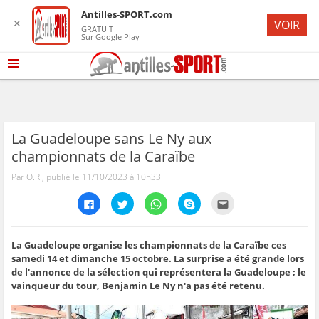
Antilles-SPORT.com
✕
VOIR
GRATUIT
Sur Google Play
La Guadeloupe sans Le Ny aux
championnats de la Caraïbe
Par O.R., publié le 11/10/2023 à 10h33
C
C
C
C
C
l
l
l
l
l
i
i
i
i
i
q
q
q
q
q
u
u
u
u
u
e
e
e
e
e
La Guadeloupe organise les championnats de la Caraïbe ces
z
z
z
z
z
samedi 14 et dimanche 15 octobre. La surprise a été grande lors
p
p
p
p
p
o
o
o
o
o
de l'annonce de la sélection qui représentera la Guadeloupe ; le
u
u
u
u
u
vainqueur du tour, Benjamin Le Ny n'a pas été retenu.
r
r
r
r
r
p
p
p
p
e
a
a
a
a
n
r
r
r
r
v