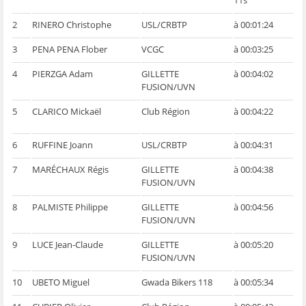
2
RINERO Christophe
USL/CRBTP
à 00:01:24
3
PENA PENA Flober
VCGC
à 00:03:25
4
PIERZGA Adam
GILLETTE
à 00:04:02
FUSION/UVN
5
CLARICO Mickaël
Club Région
à 00:04:22
6
RUFFINE Joann
USL/CRBTP
à 00:04:31
7
MARÉCHAUX Régis
GILLETTE
à 00:04:38
FUSION/UVN
8
PALMISTE Philippe
GILLETTE
à 00:04:56
FUSION/UVN
9
LUCE Jean-Claude
GILLETTE
à 00:05:20
FUSION/UVN
10
UBETO Miguel
Gwada Bikers 118
à 00:05:34