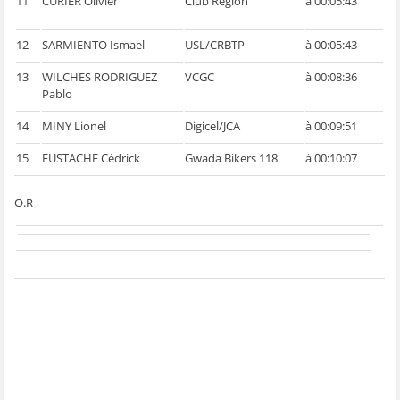
11
CURIER Olivier
Club Région
à 00:05:43
12
SARMIENTO Ismael
USL/CRBTP
à 00:05:43
13
WILCHES RODRIGUEZ
VCGC
à 00:08:36
Pablo
14
MINY Lionel
Digicel/JCA
à 00:09:51
15
EUSTACHE Cédrick
Gwada Bikers 118
à 00:10:07
O.R