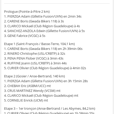
ê
t
ê
e
f
t
r
t
)
e
r
e
r
n
Prologue (Pointe-à-Pitre 2 km)
e
)
e
ê
)
)
t
1. PIERZGA Adam (Gillette Fusion/UVN) en 2min 34s
r
e
2. CARENE Boris (Gwada Bikers 118) à 3s
)
3. CLARICO Mickaël (Club Région Guadeloupe) à 4s
4. SANCHEZ-ANZOLA Edwin (Gillette Fusion/UVN) à 5s
3. GENE Fabrice (VCGC) à 5s
Etape 1 (Saint-François / Basse-Terre, 104,1 km)
1. CARENE Boris (Gwada Bikers 118) en 2h 39min 06s
2. RINERO Christophe (USL/CRBTP) à 32s
3. PENA PENA Flober (VCGC) à 3min 43s
4. RUFFINE Joann (USL/CRBTP) à 3min 44s
5. CURIER Olivier (Club Région Guadeloupe) à 4min 02s
Etape 2 (Gosier / Anse-Bertrand, 140 km)
1. PIERZGA Adam (Gillette Fusion/UVN) en 3h 15min 28s
2. CHEBAH Eric (ASBM/UCC) mt
3. CRUS MARTINEZ Wendy (VCSM) mt
4. CLARICO Mickaël (Club Région Guadeloupe) mt
5. CORNELIE Enrick (UCM) mt
Etape 3 – 1er tronçon (Anse-Bertrand / Les Abymes, 84,2 km)
1. CURIER Olivier (Club Région Guadeloupe) en 1h 58min 55s