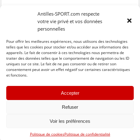
Antilles-SPORT.com respecte
votre vie privé et vos données
personnelles
Pour offrir les meilleures expériences, nous utilisons des technologies
telles que les cookies pour stocker et/ou accéder aux informations des
appareils. Le fait de consentir à ces technologies nous permettra de
traiter des données telles que le comportement de navigation ou les ID
uniques sur ce site. Le fait de ne pas consentir ou de retirer son
C
C
C
C
C
l
l
l
l
l
consentement peut avoir un effet négatif sur certaines caractéristiques
i
i
i
i
i
et fonctions.
q
q
q
q
q
u
u
u
u
u
e
e
e
e
e
z
z
z
z
z
« Previous
Next »
p
p
p
p
p
Accepter
o
o
o
o
o
u
u
u
u
u
r
r
r
r
r
p
p
p
p
e
Refuser
a
a
a
a
n
r
r
r
r
v
t
t
t
t
o
Voir les préférences
a
a
a
a
y
g
g
g
g
e
e
e
e
e
r
Basculer vers la version complète du site
r
r
r
r
p
Politique de cookies
Politique de confidentialité
s
s
s
s
a