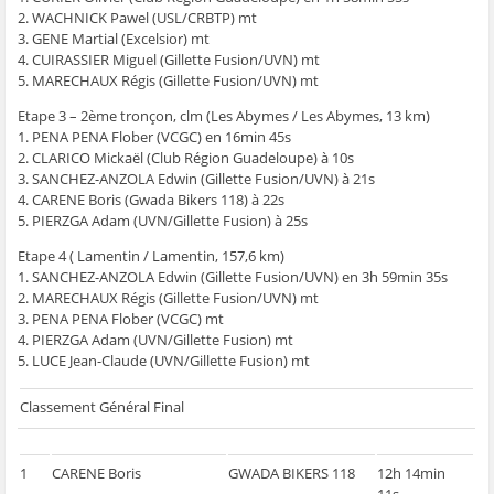
2. WACHNICK Pawel (USL/CRBTP) mt
3. GENE Martial (Excelsior) mt
4. CUIRASSIER Miguel (Gillette Fusion/UVN) mt
5. MARECHAUX Régis (Gillette Fusion/UVN) mt
Etape 3 – 2ème tronçon, clm (Les Abymes / Les Abymes, 13 km)
1. PENA PENA Flober (VCGC) en 16min 45s
2. CLARICO Mickaël (Club Région Guadeloupe) à 10s
3. SANCHEZ-ANZOLA Edwin (Gillette Fusion/UVN) à 21s
4. CARENE Boris (Gwada Bikers 118) à 22s
5. PIERZGA Adam (UVN/Gillette Fusion) à 25s
Etape 4 ( Lamentin / Lamentin, 157,6 km)
1. SANCHEZ-ANZOLA Edwin (Gillette Fusion/UVN) en 3h 59min 35s
2. MARECHAUX Régis (Gillette Fusion/UVN) mt
3. PENA PENA Flober (VCGC) mt
4. PIERZGA Adam (UVN/Gillette Fusion) mt
5. LUCE Jean-Claude (UVN/Gillette Fusion) mt
Classement Général Final
1
CARENE Boris
GWADA BIKERS 118
12h 14min
11s