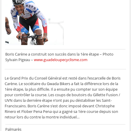
g
g
g
g
e
e
e
e
e
r
r
r
r
r
p
s
s
s
s
a
u
u
u
u
r
r
r
r
r
e
F
T
W
S
-
a
w
h
k
m
c
i
a
y
a
e
t
t
p
i
b
t
s
e
l
o
e
A
(
à
o
r
p
o
u
k
(
p
u
n
(
o
(
v
a
o
u
o
r
m
Boris Carène a construit son succès dans la 1ère étape – Photo
u
v
u
e
i
Sylvain Pigeau –
www.guadeloupecyclisme.com
v
r
v
d
(
r
e
r
a
o
e
d
e
n
u
d
a
d
s
v
a
n
a
u
r
n
s
n
n
e
Le Grand Prix du Conseil Général est resté dans l’escarcelle de Boris
s
u
s
e
d
Carène. Le sociétaire du Gwada Bikers a fait la différence lors de la
u
n
u
n
a
n
e
n
o
n
1ère étape, la plus difficile. Il a ensuite pu compter sur son équipe
e
n
e
u
s
pour contrôler la course. Les coups de boutoirs du Gillette Fusion /
n
o
n
v
u
o
u
o
e
n
UVN dans la dernière étape n’ont pas pu déstabiliser les Saint-
u
v
u
l
e
v
e
v
l
n
Franciscains. Boris Carène s’est donc imposé devant Christophe
e
l
e
e
o
Rinero et Flober Pena Pena qui a gagné sa 1ère course depuis son
l
l
l
f
u
l
e
l
e
v
retour lors du contre la montre individuel…
e
f
e
n
e
f
e
f
ê
l
e
n
e
t
l
Palmarès
n
ê
n
r
e