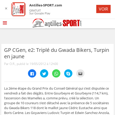
Antilles-SPORT.com
✕
VOIR
GRATUIT
Sur Google Play
GP CGen, e2: Triplé du Gwada Bikers, Turpin
en jaune
Par O.R., publié le 19/05/2012 à 12h00
C
C
C
C
C
l
l
l
l
l
i
i
i
i
i
q
q
q
q
q
u
u
u
u
u
e
e
e
e
e
La 2ème étape du Grand Prix du Conseil Général qui s’est disputée ce
z
z
z
z
z
vendredi a fait des dégâts. Entre Gourbeyre et Gourbeyre (114,7 km),
p
p
p
p
p
o
o
o
o
o
l’ascension des Mamelles a, comme prévu, créé la sélection. Un
u
u
u
u
u
groupe de 10 coureurs s’est détaché avec la présence de 5 sociétaires
r
r
r
r
r
p
p
p
p
e
du Gwada Bikers 118 dont le maillot jaune Cédric Eustache ainsi que
a
a
a
a
n
r
r
r
r
v
Boris Carène. Les Goyaviens Ludovic Turpin et Edwin Sanchez-Anzola,