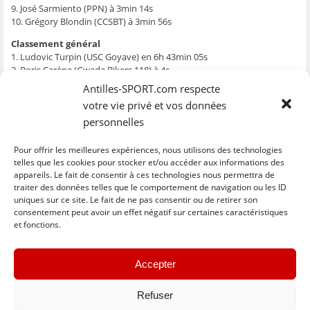
e
n
e
t
l
9. José Sarmiento (PPN) à 3min 14s
n
ê
n
r
e
10. Grégory Blondin (CCSBT) à 3min 56s
ê
t
ê
e
f
t
r
t
)
e
r
e
r
n
Classement général
e
)
e
ê
1. Ludovic Turpin (USC Goyave) en 6h 43min 05s
)
)
t
r
2. Boris Carène (Gwada Bikers 118) à 4s
e
)
3. Cédric Eustache (GB118) à 9s
Antilles-SPORT.com respecte
4. Juan Murillo Ortiz (GB118) à 25s
votre vie privé et vos données
5. Keny Darmyn (VO2C) à 49s
personnelles
6. Adam Pierzga (GB118) à 1min 13s
7. José Chacon (GB118) à 1min 23s
8. José Sarmiento (PPN) à 2min 47s
Pour offrir les meilleures expériences, nous utilisons des technologies
9. Edwin Sanchez-Anzola (USCG) à 3min 37s
telles que les cookies pour stocker et/ou accéder aux informations des
appareils. Le fait de consentir à ces technologies nous permettra de
10. Grégory Blondin (CCSBT) à 5min 28s
traiter des données telles que le comportement de navigation ou les ID
uniques sur ce site. Le fait de ne pas consentir ou de retirer son
C
C
C
C
C
l
l
l
l
l
consentement peut avoir un effet négatif sur certaines caractéristiques
i
i
i
i
i
et fonctions.
q
q
q
q
q
u
u
u
u
u
e
e
e
e
e
z
z
z
z
z
« Previous
Next »
p
p
p
p
p
Accepter
o
o
o
o
o
u
u
u
u
u
r
r
r
r
r
p
p
p
p
e
Refuser
a
a
a
a
n