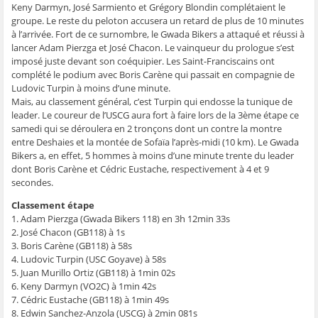
t
t
t
t
o
Keny Darmyn, José Sarmiento et Grégory Blondin complétaient le
a
a
a
a
y
g
g
g
g
e
groupe. Le reste du peloton accusera un retard de plus de 10 minutes
e
e
e
e
r
à l’arrivée. Fort de ce surnombre, le Gwada Bikers a attaqué et réussi à
r
r
r
r
p
s
s
s
s
a
lancer Adam Pierzga et José Chacon. Le vainqueur du prologue s’est
u
u
u
u
r
imposé juste devant son coéquipier. Les Saint-Franciscains ont
r
r
r
r
e
F
T
W
S
-
complété le podium avec Boris Carène qui passait en compagnie de
a
w
h
k
m
c
i
a
y
a
Ludovic Turpin à moins d’une minute.
e
t
t
p
i
Mais, au classement général, c’est Turpin qui endosse la tunique de
b
t
s
e
l
o
e
A
(
à
leader. Le coureur de l’USCG aura fort à faire lors de la 3ème étape ce
o
r
p
o
u
samedi qui se déroulera en 2 tronçons dont un contre la montre
k
(
p
u
n
(
o
(
v
a
entre Deshaies et la montée de Sofaïa l’après-midi (10 km). Le Gwada
o
u
o
r
m
u
v
u
e
i
Bikers a, en effet, 5 hommes à moins d’une minute trente du leader
v
r
v
d
(
dont Boris Carène et Cédric Eustache, respectivement à 4 et 9
r
e
r
a
o
e
d
e
n
u
secondes.
d
a
d
s
v
a
n
a
u
r
Classement étape
n
s
n
n
e
s
u
s
e
d
1. Adam Pierzga (Gwada Bikers 118) en 3h 12min 33s
u
n
u
n
a
n
e
n
o
n
2. José Chacon (GB118) à 1s
e
n
e
u
s
3. Boris Carène (GB118) à 58s
n
o
n
v
u
o
u
o
e
n
4. Ludovic Turpin (USC Goyave) à 58s
u
v
u
l
e
5. Juan Murillo Ortiz (GB118) à 1min 02s
v
e
v
l
n
e
l
e
e
o
6. Keny Darmyn (VO2C) à 1min 42s
l
l
l
f
u
7. Cédric Eustache (GB118) à 1min 49s
l
e
l
e
v
e
f
e
n
e
8. Edwin Sanchez-Anzola (USCG) à 2min 081s
f
e
f
ê
l