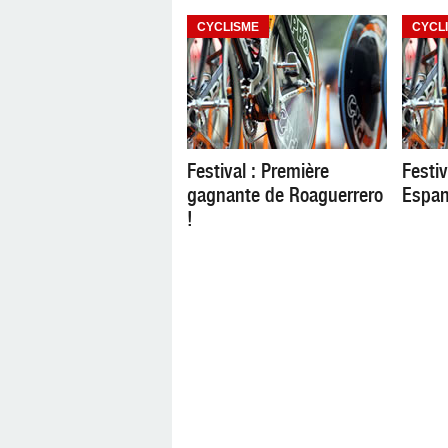
CYCLISME
CYCL
Festival : Première
Festiv
gagnante de Roaguerrero
Espan
!