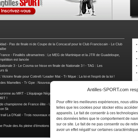
nidad
-
Pas de finale ni de Coupe de la Concacaf pour le Club Franciscain
-
Le Club
raïbe
 France
-
Finalités ultramarines : Le MEG de Martinique et la JTR de Guadeloupe,
mpétition est lancée
ationale 3
-
Le Cosma se hisse en finale de Nationale 3 !
-
TAG : Les
urs là
 Victoire finale pour Cottrell / Leader Mat
-
Tr Mque : La loi et l’esprit de la loi !
e des Mamelles
-
Tr Gpe : Nouveau changement de leader, Damien Urcel out
-
Tr
Antilles-SPORT.com respe
couronne au MRT
-
L’équipage Nègre – Gérard remporte le 9e rallye du Pays Marie-
MRT !
Pour offrir les meilleures expériences, nous util
 de championne de France élite
-
Un semi marathon sous le signe de la chaleur et
telles que les cookies pour stocker et/ou accéde
son 5k
appareils. Le fait de consentir à ces technologies
rail La D’Kalé
-
Trois nouveaux et un habitué au palmarès du Trail des Trésors
-
des données telles que le comportement de navi
sur ce site. Le fait de ne pas consentir ou de re
e Poule des As pleine d’émotions !
-
Images de la Woulib 113 X-Trem
avoir un effet négatif sur certaines caractéristique