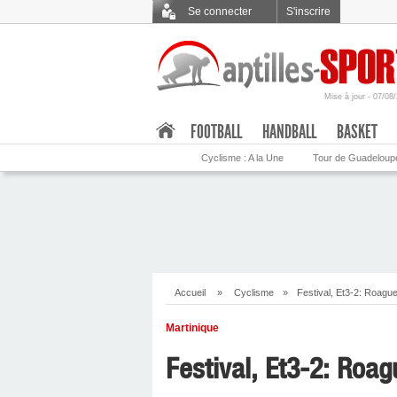
Se connecter
S'inscrire
Mise à jour - 07/08
.
FOOTBALL
HANDBALL
BASKET
Cyclisme : A la Une
Tour de Guadeloup
Accueil
»
Cyclisme
»
Festival, Et3-2: Roag
Martinique
Festival, Et3-2: Ro