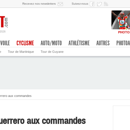
Recevez nos newsletters
Suivez-nous
/2026
PHOTO
VOILE
CYCLISME
AUTO/MOTO
ATHLÉTISME
AUTRES
PHOTOA
e
Tour de Martinique
Tour de Guyane
uerrero aux commandes
aguerrero aux commandes