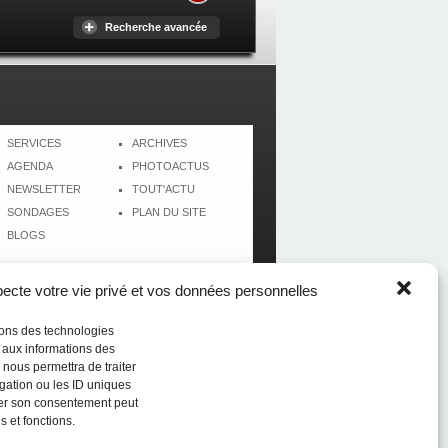
Recherche avancée
SERVICES
ARCHIVES
AGENDA
PHOTOACTUS
NEWSLETTER
TOUT'ACTU
SONDAGES
PLAN DU SITE
BLOGS
cte votre vie privé et vos données personnelles
isons des technologies
r aux informations des
 nous permettra de traiter
gation ou les ID uniques
tirer son consentement peut
s et fonctions.