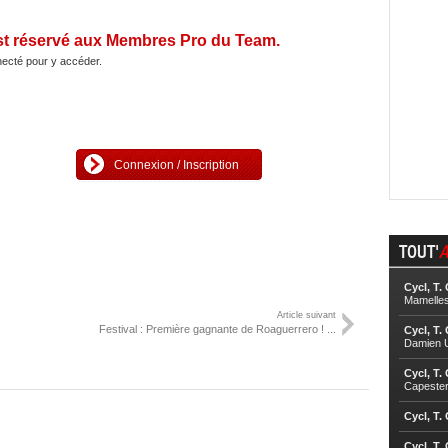
st réservé aux Membres Pro du Team.
ecté pour y accéder.
Connexion / Inscription
TOUT'
A
Cycl, T.
Mamelle
Article suivant
Festival : Première gagnante de Roaguerrero ! ...
Cycl, T.
Damien U
Cycl, T.
Capester
Cycl, T.
Cycl, T.