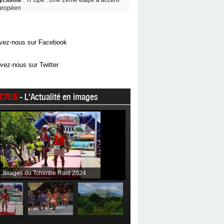
yclisme
: Tr Gpe : Une 2ème étape à accent
uropéen
vez-nous sur Facebook
vez-nous sur Twitter
CTUS
- L'Actualité en images
Images du Tchimbe Raid 2024