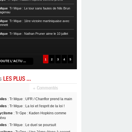
Cycl, T. Mque
Tr Mque : Nils Brun pre
 Mque
Tr Mque : Le tour sans fautes de Nils Brun
Hagenau
Cycl, T. Mque
Tr Mque : Hagenau re
Nils Brun au Gros-Morne
 Mque
Tr Mque : 1ère victoire martiniquaise avec
ennett
Cycl, T. Mque
Tr Mque : Coup double
Witzack
 Mque
Tr Mque : Nathan Pruner aime le 10 juillet
Cycl, T. Mque
Tr Mque : L’UC Hagen
1
2
3
4
5
OUTE L'ACTU ...
es
LES PLUS ...
+ Commentés
oiles
: Tr Mque : UFR / Chanflor prend la main
oiles
: Tr Mque : La loi et l'esprit de la loi !
yclisme
: Tr Gpe : Kaden Hopkins comme
révu
oiles
: Tr Mque : Le duel se poursuit