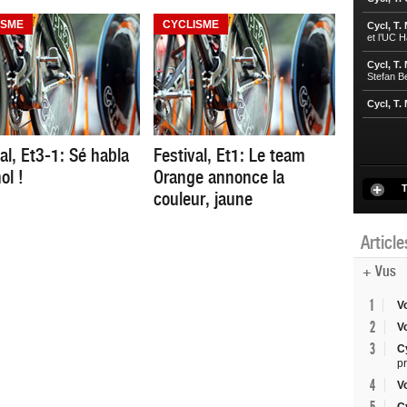
ISME
CYCLISME
Cycl, T.
et l’UC 
Cycl, T.
Stefan B
Cycl, T.
al, Et3-1: Sé habla
Festival, Et1: Le team
ol !
Orange annonce la
T
couleur, jaune
Articl
+ Vus
1
V
2
V
3
C
p
4
V