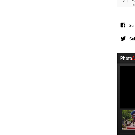
5
C
e
Sui
Sui
Photo
A