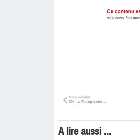
Ce contenu e
Vous devez êtes conn
Article précédent
DH : Le Racing leader ...
A lire aussi ...