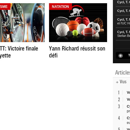
Cycl, T.
ISME
NATATION
Cycl, T.
Cycl, T.
et l’UC 
Cycl, T.
Stefan B
TT: Victoire finale
Yann Richard réussit son
yette
défi
T
Articl
+ Vus
1
V
2
V
3
C
p
4
C
e
5
V