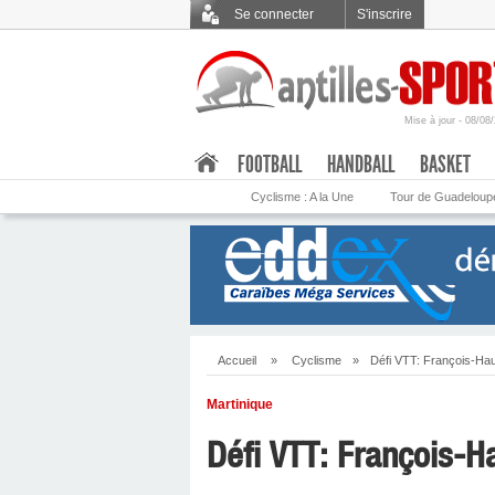
Se connecter
S'inscrire
Mise à jour - 08/08
.
FOOTBALL
HANDBALL
BASKET
Cyclisme : A la Une
Tour de Guadeloup
Accueil
»
Cyclisme
»
Défi VTT: François-Hau
Martinique
Défi VTT: François-H