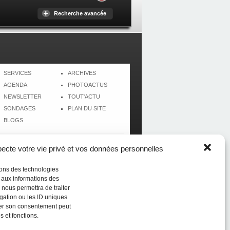
Recherche avancée
SERVICES
ARCHIVES
AGENDA
PHOTOACTUS
NEWSLETTER
TOUT'ACTU
SONDAGES
PLAN DU SITE
BLOGS
cte votre vie privé et vos données personnelles
isons des technologies
r aux informations des
 nous permettra de traiter
gation ou les ID uniques
tirer son consentement peut
s et fonctions.