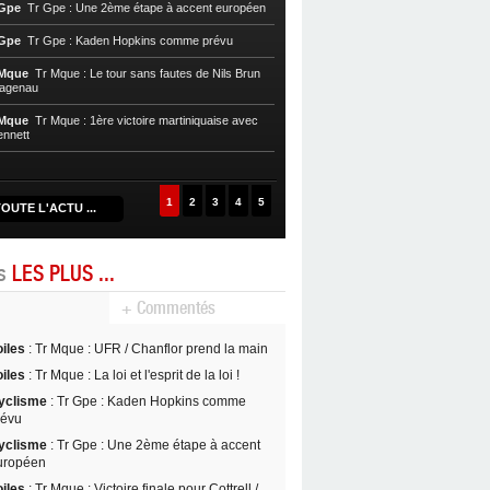
 Gpe
Tr Gpe : Une 2ème étape à accent européen
chaotique
 Gpe
Tr Gpe : Kaden Hopkins comme prévu
Cycl, T. Mque
Tr Mque : Nils Brun pre
 Mque
Tr Mque : Le tour sans fautes de Nils Brun
Cycl, T. Mque
Tr Mque : Hagenau re
Hagenau
Nils Brun au Gros-Morne
 Mque
Tr Mque : 1ère victoire martiniquaise avec
Cycl, T. Mque
Tr Mque : Coup double
ennett
Witzack
1
2
3
4
5
OUTE L'ACTU ...
es
LES PLUS ...
+ Commentés
oiles
: Tr Mque : UFR / Chanflor prend la main
oiles
: Tr Mque : La loi et l'esprit de la loi !
yclisme
: Tr Gpe : Kaden Hopkins comme
révu
yclisme
: Tr Gpe : Une 2ème étape à accent
uropéen
oiles
: Tr Mque : Victoire finale pour Cottrell /