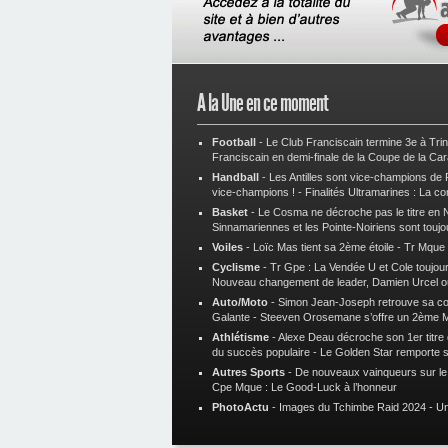
A la Une en ce moment
Football
-
Le Club Franciscain termine 3e à Tri
Franciscain en demi-finale de la Coupe de la Ca
Handball
-
Les Antilles sont vice-champions de
vice-champions !
-
Finalités Ultramarines : La co
Basket
-
Le Cosma ne décroche pas le titre en N
Sinnamariennes et les Pointe-Noiriens sont toujo
Voiles
-
Loïc Mas tient sa 2ème étoile
-
Tr Mque :
Cyclisme
-
Tr Gpe : La Vendée U et Cole toujours
Nouveau changement de leader, Damien Urcel o
Auto/Moto
-
Simon Jean-Joseph retrouve sa 
Galante
-
Steeven Orosemane s’offre un 2ème 
Athlétisme
-
Alexe Deau décroche son 1er titre
du succès populaire
-
Le Golden Star remporte 
Autres Sports
-
De nouveaux vainqueurs sur le t
Cpe Mque : Le Good-Luck à l’honneur
PhotoActu
-
Images du Tchimbe Raid 2024
-
Un