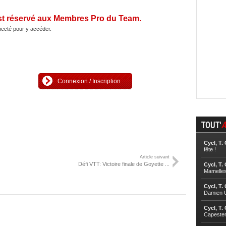
st réservé aux Membres Pro du Team.
ecté pour y accéder.
Connexion / Inscription
TOUT'
A
Cycl, T.
fête !
Article suivant
Défi VTT: Victoire finale de Goyette ...
Cycl, T.
Mamelle
Cycl, T.
Damien U
Cycl, T.
Capester