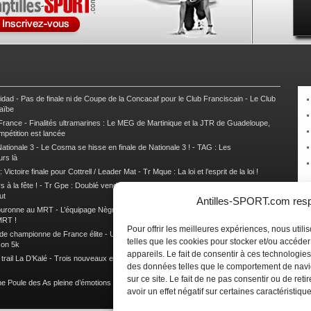
nidad
-
Pas de finale ni de Coupe de la Concacaf pour le Club Franciscain
-
Le Club
raïbe
 France
-
Finalités ultramarines : Le MEG de Martinique et la JTR de Guadeloupe,
mpétition est lancée
ationale 3
-
Le Cosma se hisse en finale de Nationale 3 !
-
TAG : Les
urs là
 Victoire finale pour Cottrell / Leader Mat
-
Tr Mque : La loi et l’esprit de la loi !
 à la fête !
-
Tr Gpe : Doublé vendéen sur l’étape des Mamelles
-
Tr Gpe :
ut
Antilles-SPORT.com respe
couronne au MRT
-
L’équipage Nègre – Gérard remporte le 9e rallye du Pays Marie-
MRT !
Pour offrir les meilleures expériences, nous util
 de championne de France élite
-
Un semi marathon sous le signe de la chaleur et
telles que les cookies pour stocker et/ou accéde
son 5k
appareils. Le fait de consentir à ces technologies
rail La D’Kalé
-
Trois nouveaux et un habitué au palmarès du Trail des Trésors
-
des données telles que le comportement de navi
sur ce site. Le fait de ne pas consentir ou de re
e Poule des As pleine d’émotions !
-
Images de la Woulib 113 X-Trem
avoir un effet négatif sur certaines caractéristique