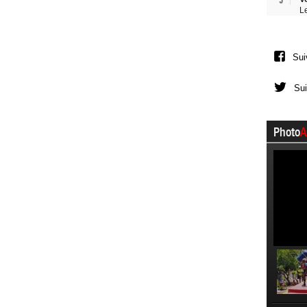
L
Sui
Sui
Photo
A