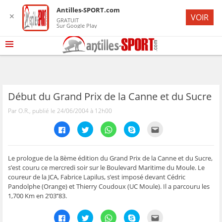
Antilles-SPORT.com
✕
VOIR
GRATUIT
Sur Google Play
Début du Grand Prix de la Canne et du Sucre
Par O.R., publié le 24/06/2004 à 12h00
C
C
C
C
C
l
l
l
l
l
i
i
i
i
i
q
q
q
q
q
u
u
u
u
u
e
e
e
e
e
Le prologue de la 8ème édition du Grand Prix de la Canne et du Sucre,
z
z
z
z
z
s’est couru ce mercredi soir sur le Boulevard Maritime du Moule. Le
p
p
p
p
p
o
o
o
o
o
coureur de la JCA, Fabrice Lapilus, s’est imposé devant Cédric
u
u
u
u
u
Pandolphe (Orange) et Thierry Coudoux (UC Moule). Il a parcouru les
r
r
r
r
r
p
p
p
p
e
1,700 Km en 2’03’’83.
a
a
a
a
n
r
r
r
r
v
t
t
t
t
o
C
C
C
C
C
a
a
a
a
y
l
l
l
l
l