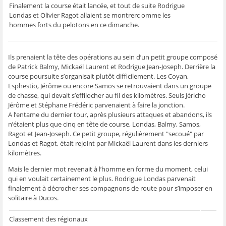
ê
t
ê
e
f
Finalement la course était lancée, et tout de suite Rodrigue
t
r
t
)
e
Londas et Olivier Ragot allaient se montrerc omme les
r
e
r
n
e
)
e
ê
hommes forts du pelotons en ce dimanche.
)
)
t
r
e
)
Ils prenaient la tête des opérations au sein d’un petit groupe composé
de Patrick Balmy, Mickaël Laurent et Rodrigue Jean-Joseph. Derrière la
course poursuite s’organisait plutôt difficilement. Les Coyan,
Esphestio, Jérôme ou encore Samos se retrouvaient dans un groupe
de chasse, qui devait s’effilocher au fil des kilomètres. Seuls Jéricho
Jérôme et Stéphane Frédéric parvenaient à faire la jonction.
A l’entame du dernier tour, après plusieurs attaques et abandons, ils
n’étaient plus que cinq en tête de course, Londas, Balmy, Samos,
Ragot et Jean-Joseph. Ce petit groupe, régulièrement "secoué" par
Londas et Ragot, était rejoint par Mickaël Laurent dans les derniers
kilomètres.
Mais le dernier mot revenait à l’homme en forme du moment, celui
qui en voulait certainement le plus. Rodrigue Londas parvenait
finalement à décrocher ses compagnons de route pour s’imposer en
solitaire à Ducos.
Classement des régionaux