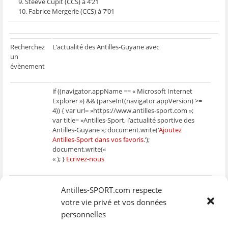
9. Steeve Cupit (CCS) à 4’21
10. Fabrice Mergerie (CCS) à 7’01
Recherchez
L’actualité des Antilles-Guyane avec
un
évènement
if ((navigator.appName == « Microsoft Internet
Explorer ») && (parseInt(navigator.appVersion) >=
4)) { var url= »https://www.antilles-sport.com »;
var title= »Antilles-Sport, l’actualité sportive des
Antilles-Guyane »; document.write(‘
Ajoutez
Antilles-Sport dans vos favoris.
‘);
document.write(«
« ); }
Ecrivez-nous
Antilles-SPORT.com respecte
votre vie privé et vos données
personnelles