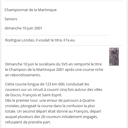
g
g
g
g
e
e
e
e
e
r
r
r
r
r
p
Championnat de la Martinique
s
s
s
s
a
u
u
u
u
r
r
r
r
r
e
Seniors
F
T
W
S
-
a
w
h
k
m
c
i
a
y
a
dimanche 10 juin 2001
e
t
t
p
i
b
t
s
e
l
o
e
A
(
à
Rodrigue Londas, il voulait le titre, il l’a eu.
o
r
p
o
u
k
(
p
u
n
(
o
(
v
a
o
u
o
r
m
u
v
u
e
i
v
r
v
d
(
r
e
r
a
o
Dimanche 10 juin le sociétaire du SVS en remporté le titre
e
d
e
n
u
d
a
d
s
v
le Champion de la Martinique 2001 après une course riche
a
n
a
u
r
en rebondissements.
n
s
n
n
e
s
u
s
e
d
u
n
u
n
a
Cette course longue de 123 km 600, conduisait les
n
e
n
o
n
coureurs sur un circuit à couvrir cinq fois autour des villes
e
n
e
u
s
n
o
n
v
u
de Ducos, François et Saint-Esprit.
o
u
o
e
n
u
v
u
l
e
Dès le premier tour, une erreur de parcours à Quatre-
v
e
v
l
n
croisées, plongeait la course dans la confusion la plus
e
l
e
e
o
l
l
l
f
u
totale. Un second départ était donné au François, départ
l
e
l
e
v
auquel plusieurs des 28 coureurs initialement engagés,
e
f
e
n
e
f
e
f
ê
l
refusaient de prendre part.
e
n
e
t
l
n
ê
n
r
e