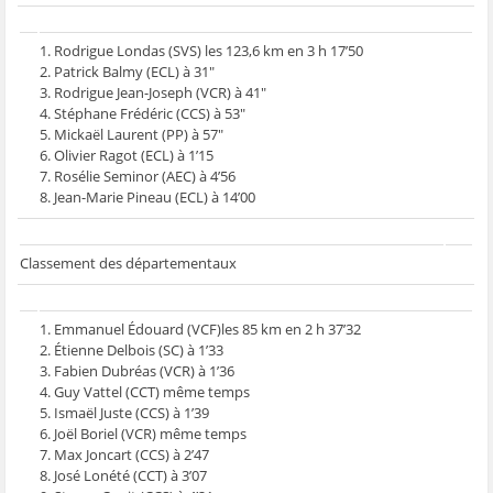
1. Rodrigue Londas (SVS) les 123,6 km en 3 h 17’50
2. Patrick Balmy (ECL) à 31″
3. Rodrigue Jean-Joseph (VCR) à 41″
4. Stéphane Frédéric (CCS) à 53″
5. Mickaël Laurent (PP) à 57″
6. Olivier Ragot (ECL) à 1’15
7. Rosélie Seminor (AEC) à 4’56
8. Jean-Marie Pineau (ECL) à 14’00
Classement des départementaux
1. Emmanuel Édouard (VCF)les 85 km en 2 h 37’32
2. Étienne Delbois (SC) à 1’33
3. Fabien Dubréas (VCR) à 1’36
4. Guy Vattel (CCT) même temps
5. Ismaël Juste (CCS) à 1’39
6. Joël Boriel (VCR) même temps
7. Max Joncart (CCS) à 2’47
8. José Lonété (CCT) à 3’07